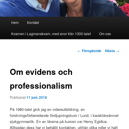
Huvudmeny
Hem
Kontakt
Kvarnen i Lagmanskvarn, med anor från 1300-talet
Om oss
Inläggsnavigering
←
Föregående
Nästa
→
Om evidens och
professionalism
Publicerat
11 juni, 2018
På 1980-talet gick jag en vidareutbildning, en
forskningsförberedande fördjupningskurs i Lund, i karaktärsämnet
sjukgymnastik. En av lärarna på kursen var Henry Egidius.
Alltsedan dess har vi behållit kontakten, utifrån olika roller vi haft