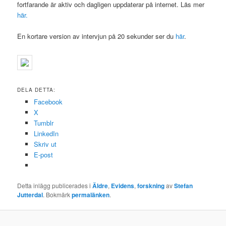
fortfarande är aktiv och dagligen uppdaterar på internet. Läs mer
här.
En kortare version av intervjun på 20 sekunder ser du
här
.
DELA DETTA:
Facebook
X
Tumblr
LinkedIn
Skriv ut
E-post
Detta inlägg publicerades i
Äldre
,
Evidens
,
forskning
av
Stefan
Jutterdal
. Bokmärk
permalänken
.