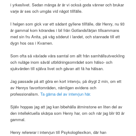
i yrkeslivet. Sedan många år är vi också goda vänner och brukar
varje år ses och umgås vid något tillfälle.
I helgen som gick var ett sådant gyllene tillfälle, där Henry, nu 93
år gammal kom körandes i bil från Gotlandsfärjan tillsammans
med sin fru Anita, på väg söderut i landet, och stannade till ett
dygn hos oss i Kvarnen.
Som ofta så växlade våra samtal om allt från samhällsutveckling
och nuläge inom såväl utbildningsområdet som hälso- och
sjukvården till själva livet och gåvan att få ha hälsan.
Jag passade på att göra en kort intervju, på drygt 2 min, om ett
av Henrys favoritområden, nämligen evidens och
professionalism.
Ta gärna del av intervjun här.
Själv hoppas jag att jag kan bibehålla åtminstone en liten del av
den intellektuella skärpa som Henry har, om och när jag blir 93 år
gammal.
Henry refererar i intervjun till Psykologilexikon, där han