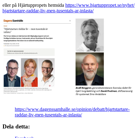
eller på Hjärtuppropets hemsida
https://www.hjartuppropet.se/nyhet/
hjartstartare-raddar-liv-men-tusentals-ar-inlasta/
https://www.dagenssamhalle.se/opinion/debatt/hjartstartare-
raddar-liv-men-tusentals-ar-inlasta/
Dela detta: