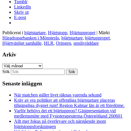
Tumblr
LinkedIn
Skriv ut
E-post
Publicerat i
hjärtstartare
,
Hjärtstopp
,
Hjärtuppropet
|
Märkt
Häradssparbanken i Mönsterås
,
hjärtstartare
,
hjärtuppropet
,
Hjärtvänligt samhälle
,
HLR
,
Oringen
,
smslivräddare
Arkiv
Arkiv
Sök
Senaste inläggen
När matchen gäller livet räknas varenda sekund
Kräv av era politiker att offentliga hjärtstartare placeras
tillgängliga dygnet runt! Region Kalmar län är ett föredöme.
Varför behövs det ett hjärtupprop? Gästpresentation vid
medlemsmöte med Fysioterapeuterna Östergötland 260601
Allt mer fokus på överlevare och närstående inom
hjärtstoppsforskningen