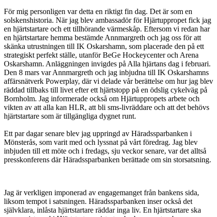
För mig personligen var detta en riktigt fin dag. Det är som en
solskenshistoria. När jag blev ambassadör för Hjärtuppropet fick jag
en hjärtstartare och ett tillhörande värmeskåp. Eftersom vi redan har
en hjärtstartare hemma bestämde Annmargreth och jag oss för att
skänka utrustningen till IK Oskarshamn, som placerade den på ett
strategiskt perfekt ställe, utanför BeGe Hockeycenter och Arena
Oskarshamn. Anläggningen invigdes på Alla hjärtans dag i februari.
Den 8 mars var Annmargreth och jag inbjudna till IK Oskarshamns
affärsnätverk Powerplay, där vi delade vår berättelse om hur jag blev
räddad tillbaks till livet efter ett hjärtstopp på en ödslig cykelväg på
Bornholm. Jag informerade också om Hjärtuppropets arbete och
vikten av att alla kan HLR, att bli sms-livräddare och att det behövs
hjärtstartare som är tillgängliga dygnet runt.
Ett par dagar senare blev jag uppringd av Häradssparbanken i
Mönsterås, som varit med och lyssnat på vårt föredrag. Jag blev
inbjuden till ett möte och i fredags, sju veckor senare, var det alltså
presskonferens där Häradssparbanken berättade om sin storsatsning.
Jag är verkligen imponerad av engagemanget från bankens sida,
liksom tempot i satsningen. Häradssparbanken inser också det
självklara, inlåsta hjärtstartare räddar inga liv. En hjärtstartare ska