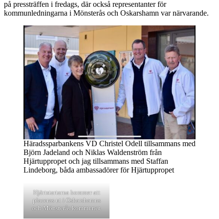
på pressträffen i fredags, där också representanter för
kommunledningarna i Mönsterås och Oskarshamn var närvarande.
Häradssparbankens VD Christel Odell tillsammans med
Björn Jadeland och Niklas Waldenström från
Hjärtuppropet och jag tillsammans med Staffan
Lindeborg, båda ambassadörer för Hjärtuppropet
Hjärtstartarna kommer att
placeras ut i Oskarshamns
och Mönsterås kommuner.