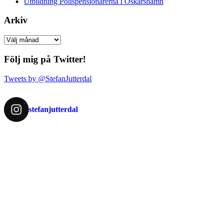
Utbildning Polispensionärerna i Oskarshamn
Arkiv
Arkiv
Följ mig på Twitter!
Tweets by @StefanJutterdal
stefanjutterdal