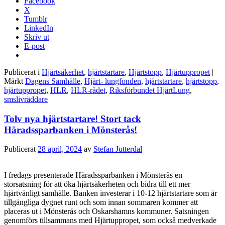
Facebook
X
Tumblr
LinkedIn
Skriv ut
E-post
Publicerat i
Hjärtsäkerhet
,
hjärtstartare
,
Hjärtstopp
,
Hjärtuppropet
|
Märkt
Dagens Samhälle
,
Hjärt- lungfonden
,
hjärtstartare
,
hjärtstopp
,
hjärtuppropet
,
HLR
,
HLR-rådet
,
Riksförbundet HjärtLung
,
smslivräddare
Tolv nya hjärtstartare! Stort tack
Häradssparbanken i Mönsterås!
Publicerat
28 april, 2024
av
Stefan Jutterdal
I fredags presenterade Häradssparbanken i Mönsterås en
storsatsning för att öka hjärtsäkerheten och bidra till ett mer
hjärtvänligt samhälle. Banken investerar i 10-12 hjärtstartare som är
tillgängliga dygnet runt och som innan sommaren kommer att
placeras ut i Mönsterås och Oskarshamns kommuner. Satsningen
genomförs tillsammans med Hjärtuppropet, som också medverkade