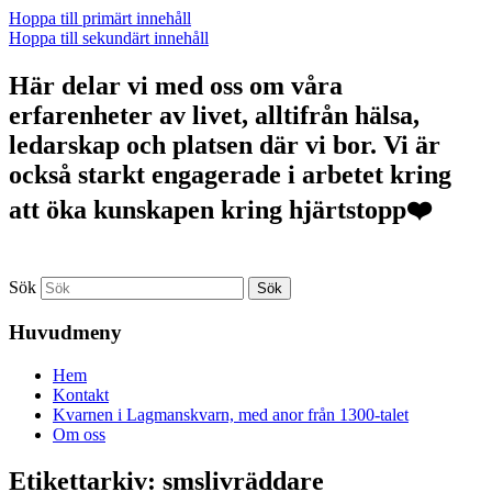
Hoppa till primärt innehåll
Hoppa till sekundärt innehåll
Här delar vi med oss om våra
erfarenheter av livet, alltifrån hälsa,
ledarskap och platsen där vi bor. Vi är
också starkt engagerade i arbetet kring
att öka kunskapen kring hjärtstopp❤️
Sök
Huvudmeny
Hem
Kontakt
Kvarnen i Lagmanskvarn, med anor från 1300-talet
Om oss
Etikettarkiv:
smslivräddare