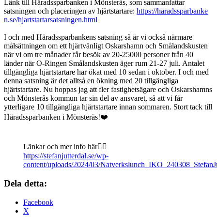
Länk till Häradssparbanken i Mönsterås, som sammanfattar
satsningen och placeringen av hjärtstartare:
https://haradssparbanke
n.se/hjartstartarsatsningen.html
I och med Häradssparbankens satsning så är vi också närmare
målsättningen om ett hjärtvänligt Oskarshamn och Smålandskusten
när vi om tre månader får besök av 20-25000 personer från 40
länder när O-Ringen Smålandskusten äger rum 21-27 juli. Antalet
tillgängliga hjärtstartare har ökat med 10 sedan i oktober. I och med
denna satsning är det alltså en ökning med 20 tillgängliga
hjärtstartare. Nu hoppas jag att fler fastighetsägare och Oskarshamns
och Mönsterås kommun tar sin del av ansvaret, så att vi får
ytterligare 10 tillgängliga hjärtstartare innan sommaren. Stort tack till
Häradssparbanken i Mönsterås!❤️
Länkar och mer info här👇🏻
https://stefanjutterdal.se/wp-
content/uploads/2024/03/Natverkslunch_IKO_240308_StefanJ
Dela detta:
Facebook
X