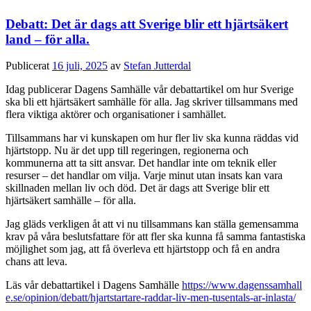
Debatt: Det är dags att Sverige blir ett hjärtsäkert
land – för alla.
Publicerat
16 juli, 2025
av
Stefan Jutterdal
Idag publicerar Dagens Samhälle vår debattartikel om hur Sverige
ska bli ett hjärtsäkert samhälle för alla. Jag skriver tillsammans med
flera viktiga aktörer och organisationer i samhället.
Tillsammans har vi kunskapen om hur fler liv ska kunna räddas vid
hjärtstopp. Nu är det upp till regeringen, regionerna och
kommunerna att ta sitt ansvar. Det handlar inte om teknik eller
resurser – det handlar om vilja. Varje minut utan insats kan vara
skillnaden mellan liv och död. Det är dags att Sverige blir ett
hjärtsäkert samhälle – för alla.
Jag gläds verkligen åt att vi nu tillsammans kan ställa gemensamma
krav på våra beslutsfattare för att fler ska kunna få samma fantastiska
möjlighet som jag, att få överleva ett hjärtstopp och få en andra
chans att leva.
Läs vår debattartikel i Dagens Samhälle
https://www.dagenssamhall
e.se/opinion/debatt/hjartstartare-raddar-liv-men-tusentals-ar-inlasta/