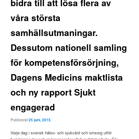
bidra till att lösa flera av
våra största
samhällsutmaningar.
Dessutom nationell samling
för kompetensförsörjning,
Dagens Medicins maktlista
och ny rapport Sjukt
engagerad
Publicerat
25 juni, 2015
Varje dag i svensk hälso- och sjukvård och omsorg utför