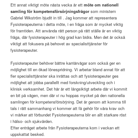
Ett annat viktigt möte nästa vecka är ett
möte om nationell
samling för kompetensförsörjningsfrågor
som ministern
Gabriel Wikström bjudit in till . Jag kommer att representera
Fysioterapeuterna i detta möte, i en fråga som är mycket viktig
för framtiden. Att använda rätt person på rätt ställe är en viktig
fråga, där fysioterapeuter i hög grad kan bidra. Men det är också
viktigt att fokusera på behovet av specialisttjänster för
fysioterapeuter.
Fysioterapeuter behöver bättre karriärvägar som också ger en
möjlighet till en ökad lönespridning. Vi arbetar bland annat för att
fler specialisttjänster ska inrättas och att fysioterapeuter ges
möjlighet att jobba parallellt med forskning/utveckling och i
klinisk verksamhet. Det här är ett långsiktigt arbete där vi kommit
en bit på vägen, men där vi nu hoppas mycket på den nationella
samlingen för kompetensförsörjning. Det är genom att komma till
tals i rätt sammanhang vi kommer att få gehör för våra krav och
vi märker att förbundet Fysioterapeuterna blir en allt starkare röst
i hälso- och sjukvården.
Efter enträget arbete från Fysioterapeuterna kom i veckan ett
uppskattat besked.