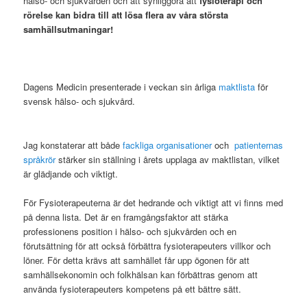
hälso- och sjukvården och att synliggöra att
fysioterapi och
rörelse kan bidra till att lösa flera av våra största
samhällsutmaningar!
Dagens Medicin presenterade i veckan sin årliga
maktlista
för
svensk hälso- och sjukvård.
Jag konstaterar att både
fackliga organisationer
och
patienternas
språkrör
stärker sin ställning i årets upplaga av maktlistan, vilket
är glädjande och viktigt.
För Fysioterapeuterna är det hedrande och viktigt att vi finns med
på denna lista. Det är en framgångsfaktor att stärka
professionens position i hälso- och sjukvården och en
förutsättning för att också förbättra fysioterapeuters villkor och
löner. För detta krävs att samhället får upp ögonen för att
samhällsekonomin och folkhälsan kan förbättras genom att
använda fysioterapeuters kompetens på ett bättre sätt.