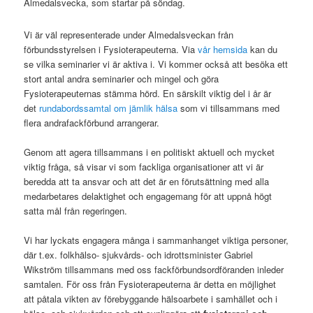
Almedalsvecka, som startar på söndag.
Vi är väl representerade under Almedalsveckan från
förbundsstyrelsen i Fysioterapeuterna. Via
vår hemsida
kan du
se vilka seminarier vi är aktiva i. Vi kommer också att besöka ett
stort antal andra seminarier och mingel och göra
Fysioterapeuternas stämma hörd. En särskilt viktig del i år är
det
rundabordssamtal om jämlik hälsa
som vi tillsammans med
flera andrafackförbund arrangerar.
Genom att agera tillsammans i en politiskt aktuell och mycket
viktig fråga, så visar vi som fackliga organisationer att vi är
beredda att ta ansvar och att det är en förutsättning med alla
medarbetares delaktighet och engagemang för att uppnå högt
satta mål från regeringen.
Vi har lyckats engagera många i sammanhanget viktiga personer,
där t.ex. folkhälso- sjukvårds- och idrottsminister Gabriel
Wikström tillsammans med oss fackförbundsordföranden inleder
samtalen. För oss från Fysioterapeuterna är detta en möjlighet
att påtala vikten av förebyggande hälsoarbete i samhället och i