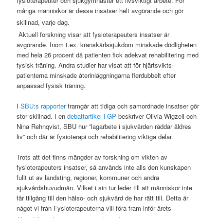
fysioterapeuter och sjukgymnaster ett livsviktigt arbete. För
många människor är dessa insatser helt avgörande och gör
skillnad, varje dag.
Aktuell forskning visar att fysioterapeuters insatser är
avgörande. Inom t.ex. kranskärlssjukdom minskade dödligheten
med hela 26 procent då patienten fick adekvat rehabilitering med
fysisk träning. Andra studier har visat att för hjärtsvikts­
patienterna minskade återinläggningarna flerdubbelt efter
anpassad fysisk träning.
I
SBU:s rapporter
framgår att tidiga och samordnade insatser gör
stor skillnad. I en
debattartikel i GP
beskriver Olivia Wigzell och
Nina Rehnqvist, SBU hur ”lagarbete i sjukvården räddar äldres
liv” och där är fysioterapi och rehabilitering viktiga delar.
Trots att det finns mängder av forskning om vikten av
fysioterapeuters insatser, så används inte alls den kunskapen
fullt ut av landsting, regioner, kommuner och andra
sjukvårdshuvudmän. Vilket i sin tur leder till att människor inte
får tillgång till den hälso- och sjukvård de har rätt till. Detta är
något vi från Fysioterapeuterna vill föra fram inför årets