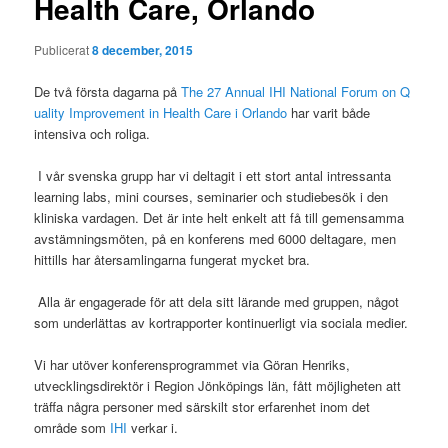
Health Care, Orlando
Publicerat
8 december, 2015
De två första dagarna på
The 27 Annual IHI National Forum on Q
uality Improvement in Health Care i Orlando
har varit både
intensiva och roliga.
I vår svenska grupp har vi deltagit i ett stort antal intressanta
learning labs, mini courses, seminarier och studiebesök i den
kliniska vardagen. Det är inte helt enkelt att få till gemensamma
avstämningsmöten, på en konferens med 6000 deltagare, men
hittills har återsamlingarna fungerat mycket bra.
Alla är engagerade för att dela sitt lärande med gruppen, något
som underlättas av kortrapporter kontinuerligt via sociala medier.
Vi har utöver konferensprogrammet via Göran Henriks,
utvecklingsdirektör i Region Jönköpings län, fått möjligheten att
träffa några personer med särskilt stor erfarenhet inom det
område som
IHI
verkar i.