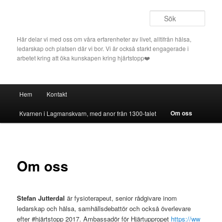
Hoppa
till
Sök
primärt
innehåll
Här delar vi med oss om våra erfarenheter av livet, alltifrån hälsa,
ledarskap och platsen där vi bor. Vi är också starkt engagerade i
arbetet kring att öka kunskapen kring hjärtstopp❤️
Huvudmeny
Hem
Kontakt
Om oss
Kvarnen i Lagmanskvarn, med anor från 1300-talet
Om oss
Stefan Jutterdal
är fysioterapeut, senior rådgivare inom
ledarskap och hälsa, samhällsdebattör och också överlevare
efter #hjärtstopp 2017. Ambassadör för Hjärtuppropet
https://ww