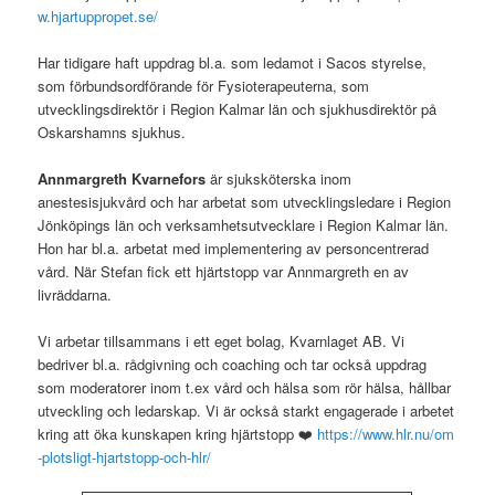
w.hjartuppropet.se/
Har tidigare haft uppdrag bl.a. som ledamot i Sacos styrelse,
som förbundsordförande för Fysioterapeuterna, som
utvecklingsdirektör i Region Kalmar län och sjukhusdirektör på
Oskarshamns sjukhus.
Annmargreth Kvarnefors
är sjuksköterska inom
anestesisjukvård och har arbetat som utvecklingsledare i Region
Jönköpings län och verksamhetsutvecklare i Region Kalmar län.
Hon har bl.a. arbetat med implementering av personcentrerad
vård. När Stefan fick ett hjärtstopp var Annmargreth en av
livräddarna.
Vi arbetar tillsammans i ett eget bolag, Kvarnlaget AB. Vi
bedriver bl.a. rådgivning och coaching och tar också uppdrag
som moderatorer inom t.ex vård och hälsa som rör hälsa, hållbar
utveckling och ledarskap. Vi är också starkt engagerade i arbetet
kring att öka kunskapen kring hjärtstopp ❤️
https://www.hlr.nu/om
-plotsligt-hjartstopp-och-hlr/