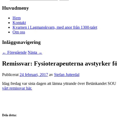
Huvudmeny
Hem
Kontakt
Kvarnen i Lagmanskvarn, med anor från 1300-talet
Om oss
Inläggsnavigering
←
Föregående
Nästa
→
Remissvar: Fysioterapeuterna avstyrker fö
Publicerat
24 februari, 2017
av
Stefan Jutterdal
Idag fredag var sista dagen att lämna yttrande över Betänkandet SOU 
vårt remissvar här.
Dela detta: