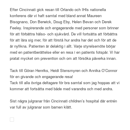
Efter Cincinnati gick resan till Orlando och IHIs nationella
konferens där vi haft samtal med bland annat Maureen
Bisognano, Don Berwick, Doug Eby, Helen Bevan och Derek
Feeley. Inspirerande och engagerande med personer som brinner
för att förbättra hälso- och sjukvård. De vill fortsätta att förbättra
för att lära sig mer, för att förstå hur andra har det och för att de
är nyfikna. Patienten är delaktig i allt. Varje styrelsemöte börjar
med en patientberättelse eller en resa i en patients fotspår. Vi har
pratat mycket om prevention och om att försöka påverka innan.
Tack till Göran Henriks, Heidi Stensmyren och Annika O’Connor
för en givande och engagerande resa!
Tack till alla övriga deltagare för bra samtal som jag hoppas att vi
kommer att fortsätta med både med varandra och med andra.
Sist några julgranar från Cincinnati children’s hospital där entrén
var full av julgranar som barnen klätt.