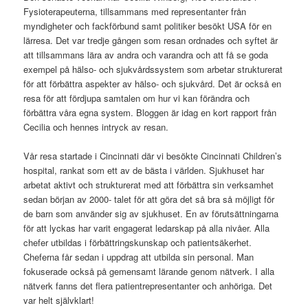
Fysioterapeuterna, tillsammans med representanter från
myndigheter och fackförbund samt politiker besökt USA för en
lärresa. Det var tredje gången som resan ordnades och syftet är
att tillsammans lära av andra och varandra och att få se goda
exempel på hälso- och sjukvårdssystem som arbetar strukturerat
för att förbättra aspekter av hälso- och sjukvård. Det är också en
resa för att fördjupa samtalen om hur vi kan förändra och
förbättra våra egna system. Bloggen är idag en kort rapport från
Cecilia och hennes intryck av resan.
Vår resa startade i Cincinnati där vi besökte Cincinnati Children’s
hospital, rankat som ett av de bästa i världen. Sjukhuset har
arbetat aktivt och strukturerat med att förbättra sin verksamhet
sedan början av 2000- talet för att göra det så bra så möjligt för
de barn som använder sig av sjukhuset. En av förutsättningarna
för att lyckas har varit engagerat ledarskap på alla nivåer. Alla
chefer utbildas i förbättringskunskap och patientsäkerhet.
Cheferna får sedan i uppdrag att utbilda sin personal. Man
fokuserade också på gemensamt lärande genom nätverk. I alla
nätverk fanns det flera patientrepresentanter och anhöriga. Det
var helt självklart!