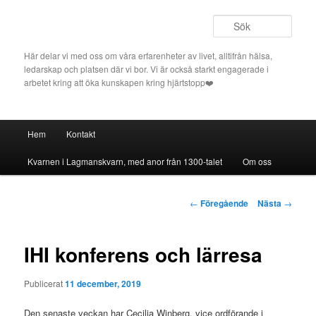
Hoppa
till
Sök
primärt
innehåll
Här delar vi med oss om våra erfarenheter av livet, alltifrån hälsa,
ledarskap och platsen där vi bor. Vi är också starkt engagerade i
arbetet kring att öka kunskapen kring hjärtstopp❤️
Huvudmeny
Hem
Kontakt
Kvarnen i Lagmanskvarn, med anor från 1300-talet
Om oss
Inläggsnavigering
←
Föregående
Nästa
→
IHI konferens och lärresa
Publicerat
11 december, 2019
Den senaste veckan har Cecilia Winberg, vice ordförande i