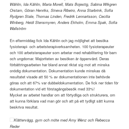
Wåhlin, Ida Kåhlin, Maria Morell, Mats Bojestig, Sabina Wikgren
Orstam, Göran Henriks, Sineva Ribeiro, Anna Starbrink, Sofia
Rydgren Stale, Thomas Linden, Fredrik Lennartsson, Cecilia
Winberg, Heidi Stensmyren, Anders Ekholm, Emma Spak, Sofia
Wallström
En eftermiddag fick Ida Kåhlin och jag möjlighet att besöka
fysioterapi- och arbetsterapiverksamheten. 100 fysioterapeuter
och 100 arbetsterapeuter som arbetar med rehabilitering för barn
och ungdomar. Majoriteten av besöken är öppenvård. Deras
förbättringsarbeten har bland annat riktat sig mot att minska
onödig dokumentation. Dokumentation kunde minskas då
resultatet visade att 50 % av dokumentationen inte behövde
göras och att 67% var dubbeldokumentation. De fick ner tiden för
dokumentation vid ett förstagångsbesök med 33%!
Mycket av arbetet handlar om att förtydliga och strukturera, om
att kunna förklara vad man gör och att på ett tydligt sätt kunna
beskriva resultat.
Klättervägg, gym och möte med Amy Wenz och Rebecca
Reder