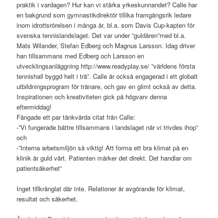
praktik i vardagen? Hur kan vi stärka yrkeskunnandet? Calle har
en bakgrund som gymnastikdirektör tillika framgångsrik ledare
inom idrottsrörelsen i många år, bl.a. som Davis Cup-kapten för
svenska tennislandslaget. Det var under ”guldåren”med bl.a.
Mats Wilander, Stefan Edberg och Magnus Larsson. Idag driver
han tillsammans med Edberg och Larsson en
utvecklingsanläggning http://www.readyplay.se/ ”världens första
tennishall byggd helt i trä”. Calle är också engagerad i ett globalt
utbildningsprogram för tränare, och gav en glimt också av detta.
Inspirationen och kreativiteten gick på högvarv denna
eftermiddag!
Fångade ett par tänkvärda citat från Calle:
-”Vi fungerade bättre tillsammans i landslaget när vi trivdes ihop”
och
-”Interna arbetsmiljön så viktig! Att forma ett bra klimat på en
klinik är guld värt. Patienten märker det direkt. Det handlar om
patientsäkerhet”
Inget tillkrånglat där inte. Relationer är avgörande för klimat,
resultat och säkerhet.