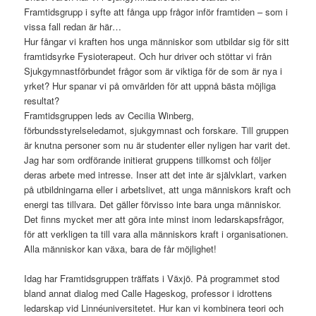
Framtidsgrupp i syfte att fånga upp frågor inför framtiden – som i
vissa fall redan är här…
Hur fångar vi kraften hos unga människor som utbildar sig för sitt
framtidsyrke Fysioterapeut. Och hur driver och stöttar vi från
Sjukgymnastförbundet frågor som är viktiga för de som är nya i
yrket? Hur spanar vi på omvärlden för att uppnå bästa möjliga
resultat?
Framtidsgruppen leds av Cecilia Winberg,
förbundsstyrelseledamot, sjukgymnast och forskare. Till gruppen
är knutna personer som nu är studenter eller nyligen har varit det.
Jag har som ordförande initierat gruppens tillkomst och följer
deras arbete med intresse. Inser att det inte är självklart, varken
på utbildningarna eller i arbetslivet, att unga människors kraft och
energi tas tillvara. Det gäller förvisso inte bara unga människor.
Det finns mycket mer att göra inte minst inom ledarskapsfrågor,
för att verkligen ta till vara alla människors kraft i organisationen.
Alla människor kan växa, bara de får möjlighet!
Idag har Framtidsgruppen träffats i Växjö. På programmet stod
bland annat dialog med Calle Hageskog, professor i idrottens
ledarskap vid Linnéuniversitetet. Hur kan vi kombinera teori och