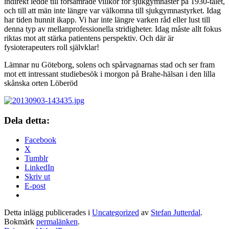
indirekt ledde till försämrade villkor för sjukgymnaster på 1930-talet,
och till att män inte längre var välkomna till sjukgymnastyrket. Idag
har tiden hunnit ikapp. Vi har inte längre varken råd eller lust till
denna typ av mellanprofessionella stridigheter. Idag måste allt fokus
riktas mot att stärka patientens perspektiv. Och där är
fysioterapeuters roll självklar!
Lämnar nu Göteborg, solens och spårvagnarnas stad och ser fram
mot ett intressant studiebesök i morgon på Brahe-hälsan i den lilla
skånska orten Löberöd
Dela detta:
Facebook
X
Tumblr
LinkedIn
Skriv ut
E-post
Detta inlägg publicerades i
Uncategorized
av
Stefan Jutterdal
.
Bokmärk
permalänken
.