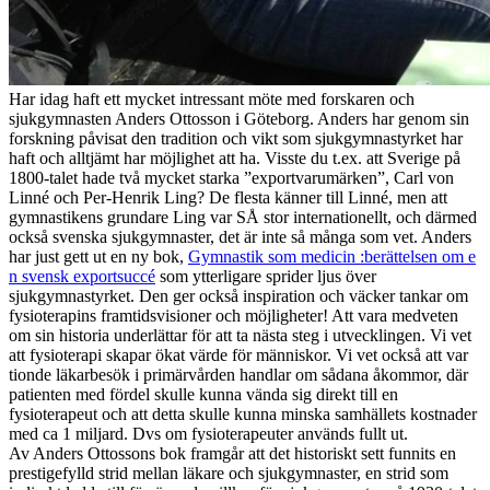
Har idag haft ett mycket intressant möte med forskaren och
sjukgymnasten Anders Ottosson i Göteborg. Anders har genom sin
forskning påvisat den tradition och vikt som sjukgymnastyrket har
haft och alltjämt har möjlighet att ha. Visste du t.ex. att Sverige på
1800-talet hade två mycket starka ”exportvarumärken”, Carl von
Linné och Per-Henrik Ling? De flesta känner till Linné, men att
gymnastikens grundare Ling var SÅ stor internationellt, och därmed
också svenska sjukgymnaster, det är inte så många som vet. Anders
har just gett ut en ny bok,
Gymnastik som medicin :berättelsen om e
n svensk exportsuccé
som ytterligare sprider ljus över
sjukgymnastyrket. Den ger också inspiration och väcker tankar om
fysioterapins framtidsvisioner och möjligheter! Att vara medveten
om sin historia underlättar för att ta nästa steg i utvecklingen. Vi vet
att fysioterapi skapar ökat värde för människor. Vi vet också att var
tionde läkarbesök i primärvården handlar om sådana åkommor, där
patienten med fördel skulle kunna vända sig direkt till en
fysioterapeut och att detta skulle kunna minska samhällets kostnader
med ca 1 miljard. Dvs om fysioterapeuter används fullt ut.
Av Anders Ottossons bok framgår att det historiskt sett funnits en
prestigefylld strid mellan läkare och sjukgymnaster, en strid som