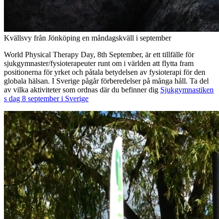
Kvällsvy från Jönköping en måndagskväll i september
World Physical Therapy Day, 8th September, är ett tillfälle för
sjukgymnaster/fysioterapeuter runt om i världen att flytta fram
positionerna för yrket och påtala betydelsen av fysioterapi för den
globala hälsan. I Sverige pågår förberedelser på många håll. Ta del
av vilka aktiviteter som ordnas där du befinner dig
Sjukgymnastiken
s dag 8 september i Sverige