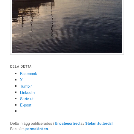
DELA DETTA:
Facebook
X
Tumblr
LinkedIn
Skriv ut
E-post
Detta inlägg publicerades i
Uncategorized
av
Stefan Jutterdal
.
Bokmärk
permalänken
.