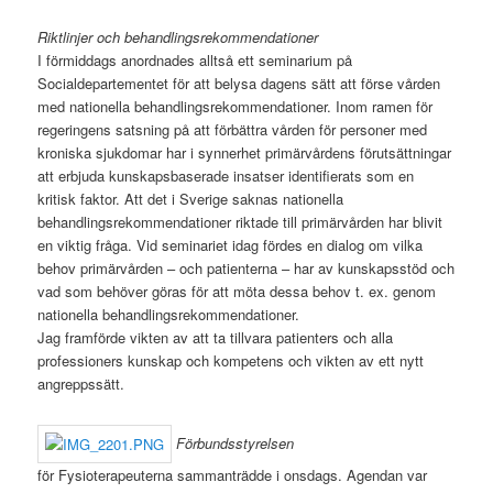
Riktlinjer och behandlingsrekommendationer
I förmiddags anordnades alltså ett seminarium på
Socialdepartementet för att belysa dagens sätt att förse vården
med nationella behandlingsrekommendationer. Inom ramen för
regeringens satsning på att förbättra vården för personer med
kroniska sjukdomar har i synnerhet primärvårdens förutsättningar
att erbjuda kunskapsbaserade insatser identifierats som en
kritisk faktor. Att det i Sverige saknas nationella
behandlingsrekommendationer riktade till primärvården har blivit
en viktig fråga. Vid seminariet idag fördes en dialog om vilka
behov primärvården – och patienterna – har av kunskapsstöd och
vad som behöver göras för att möta dessa behov t. ex. genom
nationella behandlingsrekommendationer.
Jag framförde vikten av att ta tillvara patienters och alla
professioners kunskap och kompetens och vikten av ett nytt
angreppssätt.
Förbundsstyrelsen
för Fysioterapeuterna sammanträdde i onsdags. Agendan var