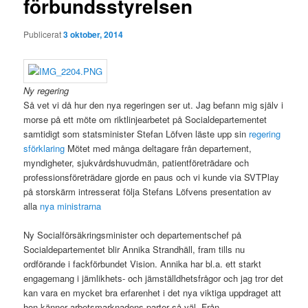
förbundsstyrelsen
Publicerat
3 oktober, 2014
Ny regering
Så vet vi då hur den nya regeringen ser ut. Jag befann mig själv i
morse på ett möte om riktlinjearbetet på Socialdepartementet
samtidigt som statsminister Stefan Löfven läste upp sin
regering
sförklaring
Mötet med många deltagare från departement,
myndigheter, sjukvårdshuvudmän, patientföreträdare och
professionsföreträdare gjorde en paus och vi kunde via SVTPlay
på storskärm intresserat följa Stefans Löfvens presentation av
alla
nya ministrarna
Ny Socialförsäkringsminister och departementschef på
Socialdepartementet blir Annika Strandhäll, fram tills nu
ordförande i fackförbundet Vision. Annika har bl.a. ett starkt
engagemang i jämlikhets- och jämställdhetsfrågor och jag tror det
kan vara en mycket bra erfarenhet i det nya viktiga uppdraget att
hon känner arbetsmarknadens parter så väl. Från