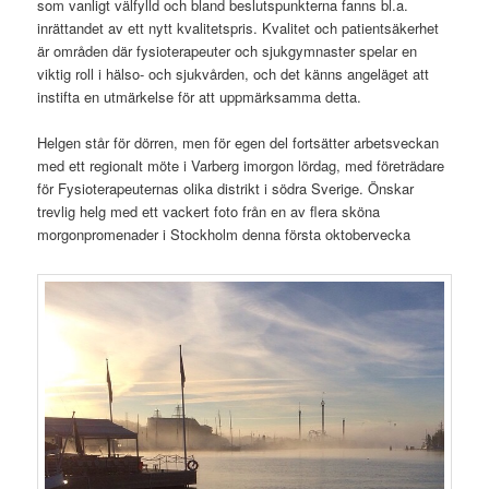
som vanligt välfylld och bland beslutspunkterna fanns bl.a.
inrättandet av ett nytt kvalitetspris. Kvalitet och patientsäkerhet
är områden där fysioterapeuter och sjukgymnaster spelar en
viktig roll i hälso- och sjukvården, och det känns angeläget att
instifta en utmärkelse för att uppmärksamma detta.
Helgen står för dörren, men för egen del fortsätter arbetsveckan
med ett regionalt möte i Varberg imorgon lördag, med företrädare
för Fysioterapeuternas olika distrikt i södra Sverige. Önskar
trevlig helg med ett vackert foto från en av flera sköna
morgonpromenader i Stockholm denna första oktobervecka