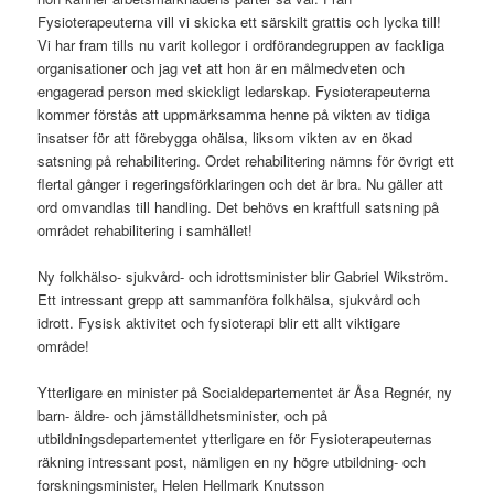
Fysioterapeuterna vill vi skicka ett särskilt grattis och lycka till!
Vi har fram tills nu varit kollegor i ordförandegruppen av fackliga
organisationer och jag vet att hon är en målmedveten och
engagerad person med skickligt ledarskap. Fysioterapeuterna
kommer förstås att uppmärksamma henne på vikten av tidiga
insatser för att förebygga ohälsa, liksom vikten av en ökad
satsning på rehabilitering. Ordet rehabilitering nämns för övrigt ett
flertal gånger i regeringsförklaringen och det är bra. Nu gäller att
ord omvandlas till handling. Det behövs en kraftfull satsning på
området rehabilitering i samhället!
Ny folkhälso- sjukvård- och idrottsminister blir Gabriel Wikström.
Ett intressant grepp att sammanföra folkhälsa, sjukvård och
idrott. Fysisk aktivitet och fysioterapi blir ett allt viktigare
område!
Ytterligare en minister på Socialdepartementet är Åsa Regnér, ny
barn- äldre- och jämställdhetsminister, och på
utbildningsdepartementet ytterligare en för Fysioterapeuternas
räkning intressant post, nämligen en ny högre utbildning- och
forskningsminister, Helen Hellmark Knutsson