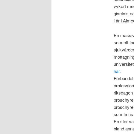
vykort med
givetvis 
i år i Alme
En massiv
som ett fa
sjukvårde
mottagning
universite
här.
Förbundet
profession
riksdagen 
broschyre
broschyrer 
som finns 
En stor sa
bland anna