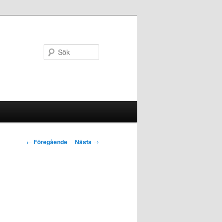
Sök
Inläggsnavigering
←
Föregående
Nästa
→