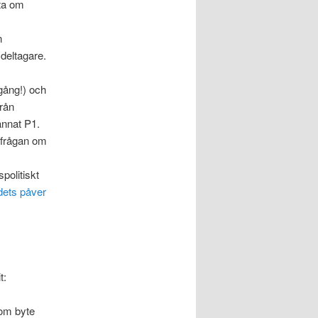
ta om
n
deltagare.
 gång!) och
rån
annat P1.
 frågan om
politiskt
dets påver
t:
 om byte