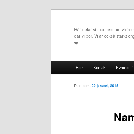
Hoppa
till
primärt
Här delar vi med oss om våra erf
innehåll
där vi bor. Vi är också starkt e
❤️
Huvudmeny
Hem
Kontakt
Kvarnen i
Publicerat
29 januari, 2015
Nam