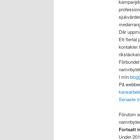
kampanjdag
profession
sjukvården
medarrangö
Där uppm
Ett flerta
kontakter 
rikstäcka
Förbundet 
namnbytet
I min
blog
På webben
kansarbet
Senaste i
Förutom a
namnbytesf
Fortsatt 
Under 201