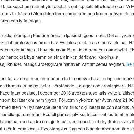
 budskapet om namnbytet beställts och spridits till allmänheten. Vi ly
namnbytesfrågan i Almedalen förra sommaren och kommer även finna
dalen och lyfta frågan.
 reklamkampanj kostar många miljoner att genomföra. Det är tyvärr 
ck- och professionsförbund av Fysioterapeuternas storlek inte har. H
ns huvudmän har ett huvudansvar för att informera om namnbytet. Fl
ar har också bytt namn på sina kliniker, däribland Karolinska
tssjukhuset. Många arbetsgivare har även valt att betala avgiften.
Se h
 består av dess medlemmar och förtroendevalda som dagligen mark
en i kontakt med patienter, närstående, kollegor och arbetsgivare. Nä
hade fattat beslutet i december 2013 trycktes tusentals vykort, affisc
r som berättar om namnbytet. Förutom vykorten har även nära 21 00
med titeln ”Vi fysioterapeuter finns till för dig” beställts och spridits. V
när alla går samman! Beställ gärna själv kostnads- och portofritt mat
tsning har med andra ord gjorts på framtagande och tryckning av nytt
t inför Internationella Fysioterapins Dag den 8 september som är en 