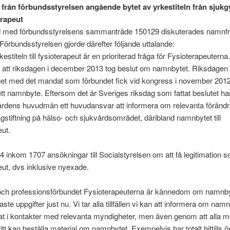
 från förbundsstyrelsen angående bytet av yrkestiteln från sjuk
terapeut
 med förbundsstyrelsens sammanträde 150129 diskuterades namnf
Förbundsstyrelsen gjorde därefter följande uttalande:
estiteln till fysioterapeut är en prioriterad fråga för Fysioterapeuterna.
 att riksdagen i december 2013 tog beslut om namnbytet. Riksdagen
ghet med det mandat som förbundet fick vid kongress i november 2012
ett namnbyte. Eftersom det är Sveriges riksdag som fattat beslutet ha
rdens huvudmän ett huvudansvar att informera om relevanta förändri
agstiftning på hälso- och sjukvårdsområdet, däribland namnbytet till
eut.
 inkom 1707 ansökningar till Socialstyrelsen om att få legitimation 
eut, dvs inklusive nyexade.
 och professionsförbundet Fysioterapeuterna är kännedom om namnby
aste uppgifter just nu. Vi tar alla tillfällen vi kan att informera om namn
at i kontakter med relevanta myndigheter, men även genom att alla
itt kan beställa material om namnbytet. Exempelvis har totalt hittills 