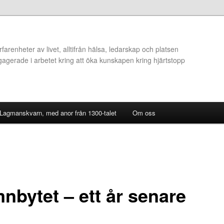
arenheter av livet, alltifrån hälsa, ledarskap och platsen
ngagerade i arbetet kring att öka kunskapen kring hjärtstopp
 Lagmanskvarn, med anor från 1300-talet
Om oss
nbytet – ett år senare