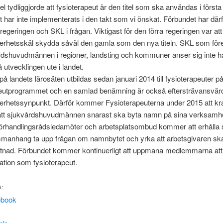
tel tydliggjorde att fysioterapeut är den titel som ska användas i första
har inte implementerats i den takt som vi önskat. Förbundet har därf
regeringen och SKL i frågan. Viktigast för den förra regeringen var att
erhetsskäl skydda såväl den gamla som den nya titeln. SKL som för
årdshuvudmännen i regioner, landsting och kommuner anser sig inte 
å utvecklingen ute i landet.
på landets lärosäten utbildas sedan januari 2014 till fysioterapeuter p
peutprogrammet och en samlad benämning är också eftersträvansvärd
erhetssynpunkt. Därför kommer Fysioterapeuterna under 2015 att kraf
 att sjukvårdshuvudmännen snarast ska byta namn på sina verksamh
örhandlingsrådsledamöter och arbetsplatsombud kommer att erhålla st
mmanhang ta upp frågan om namnbytet och yrka att arbetsgivaren skal
tnad. Förbundet kommer kontinuerligt att uppmana medlemmarna at
ation som fysioterapeut.
A:
ebook