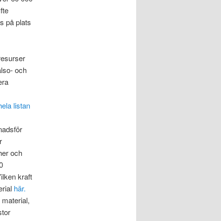
fte
s på plats
resurser
älso- och
era
ela listan
nadsför
r
her och
0
ilken kraft
erial
här.
 material,
stor