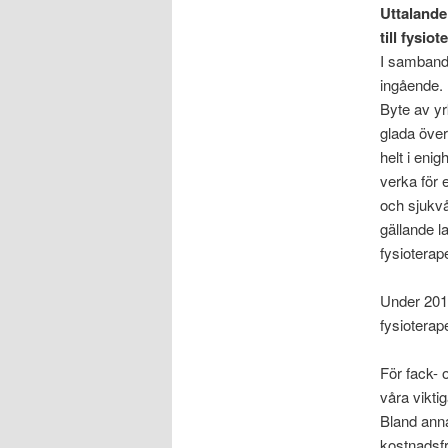
Uttalande
till fysio
I samband
ingående. 
Byte av yrk
glada över
helt i eni
verka för 
och sjukvå
gällande l
fysioterap
Under 2014
fysioterap
För fack-
våra viktig
Bland ann
kostnadsfr