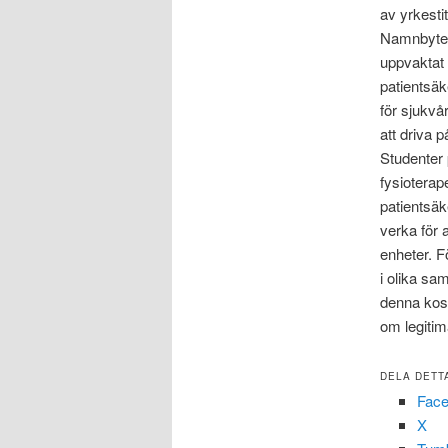
av yrkesti
Namnbytet 
uppvaktat 
patientsäk
för sjukv
att driva p
Studenter 
fysiotera
patientsäk
verka för
enheter. F
i olika sa
denna kos
om legitim
DELA DETT
Fac
X