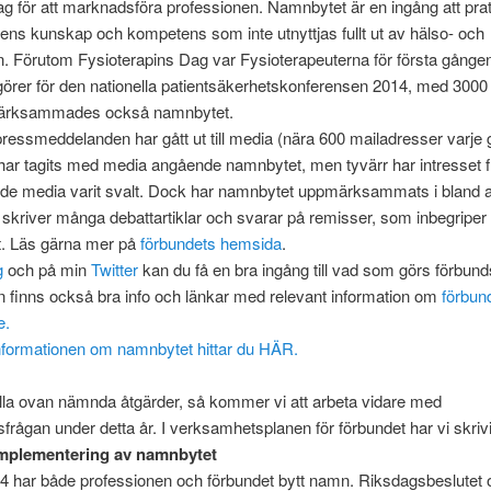
 för att marknadsföra professionen. Namnbytet är en ingång att pra
ens kunskap och kompetens som inte utnyttjas fullt ut av hälso- och
. Förutom Fysioterapins Dag var Fysioterapeuterna för första gånge
rer för den nationella patientsäkerhetskonferensen 2014, med 3000 
ärksammades också namnbytet.
l pressmeddelanden har gått ut till media (nära 600 mailadresser varje
har tagits med media angående namnbytet, men tyvärr har intresset f
nde media varit svalt. Dock har namnbytet uppmärksammats i bland 
skriver många debattartiklar och svarar på remisser, som inbegriper
. Läs gärna mer på
förbundets hemsida
.
g
och på min
Twitter
kan du få en bra ingång till vad som görs förbunds
 finns också bra info och länkar med relevant information om
förbun
e.
nformationen om namnbytet hittar du HÄR.
lla ovan nämnda åtgärder, så kommer vi att arbeta vidare med
rågan under detta år. I verksamhetsplanen för förbundet har vi skrivi
implementering av namnbytet
4 har både professionen och förbundet bytt namn. Riksdagsbeslutet