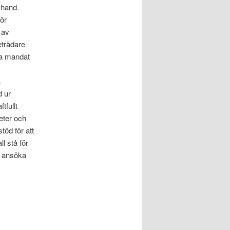
 hand.
ör
 av
eträdare
ha mandat
å
 ur
tfullt
eter och
öd för att
l stå för
t ansöka