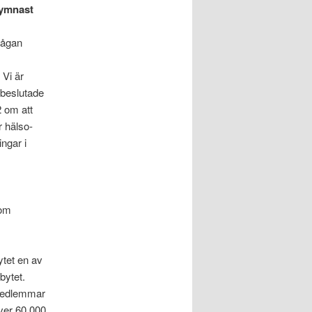
gymnast
rågan
 Vi är
 beslutade
 om att
r hälso-
ngar i
som
tet en av
bytet.
 medlemmar
över 60 000