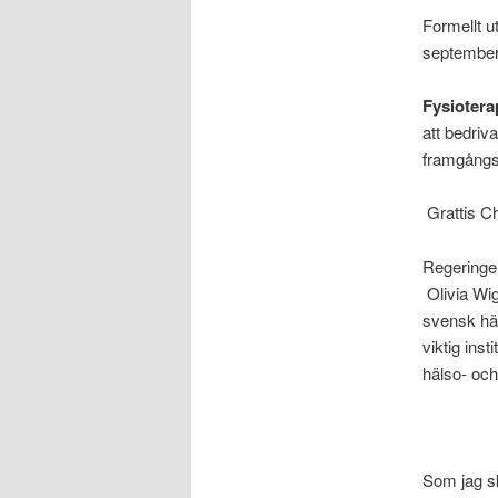
Formellt u
septembe
Fysiotera
att bedriv
framgångs
Grattis Ch
Regeringe
Olivia Wig
svensk häl
viktig ins
hälso- och
Som jag sk