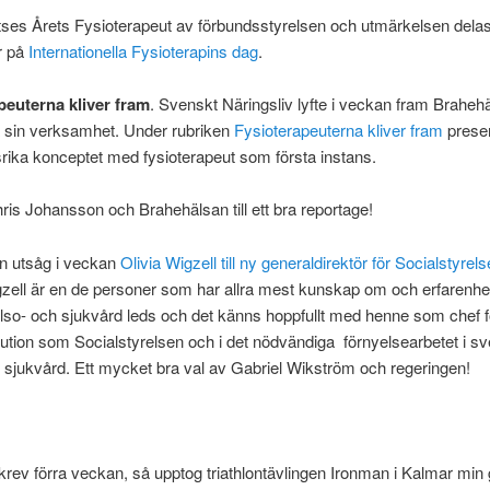
tses Årets Fysioterapeut av förbundsstyrelsen och utmärkelsen delas
r på
Internationella Fysioterapins dag
.
peuterna kliver fram
. Svenskt Näringsliv lyfte i veckan fram Braheh
a sin verksamhet. Under rubriken
Fysioterapeuterna kliver fram
presen
rika konceptet med fysioterapeut som första instans.
ris Johansson och Brahehälsan till ett bra reportage!
n utsåg i veckan
Olivia Wigzell till ny generaldirektör för Socialstyrels
zell är en de personer som har allra mest kunskap om och erfarenhe
so- och sjukvård leds och det känns hoppfullt med henne som chef f
titution som Socialstyrelsen och i det nödvändiga förnyelsearbetet i s
 sjukvård. Ett mycket bra val av Gabriel Wikström och regeringen!
rev förra veckan, så upptog triathlontävlingen Ironman i Kalmar min