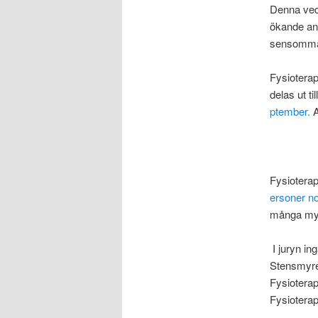
Denna veck
ökande ant
sensommar
Fysioterap
delas ut t
ptember.
A
Fysioterap
ersoner n
många myc
I juryn in
Stensmyren
Fysioterap
Fysioterap