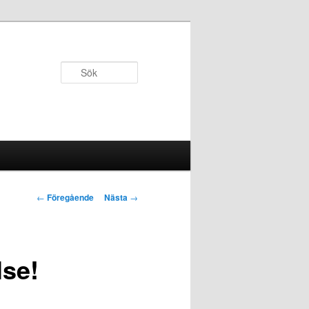
Sök
Inläggsnavigering
←
Föregående
Nästa
→
lse!