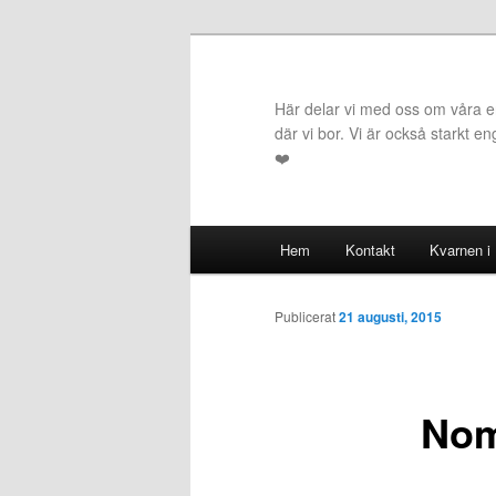
Hoppa
till
primärt
Här delar vi med oss om våra erf
innehåll
där vi bor. Vi är också starkt e
❤️
Huvudmeny
Hem
Kontakt
Kvarnen i
Publicerat
21 augusti, 2015
Nomi