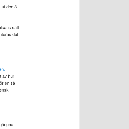
 ut den 8
älsans sätt
teras det
en.
t av hur
ör en så
vensk
 gångna