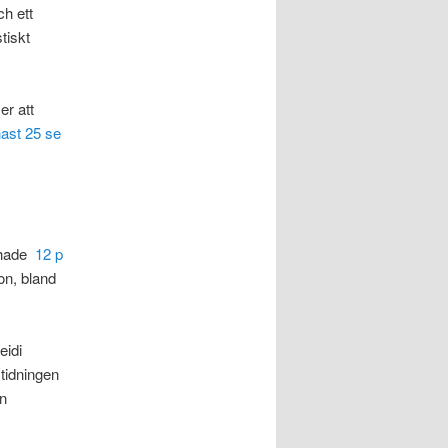
ch ett
tiskt
er att
ast 25 se
r hade
12 p
on, bland
eidi
tidningen
ån