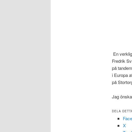
En verklig
Fredrik Sv
på tandem
i Europa a
på Stortor
Jag önska
DELA DETT
Fac
X