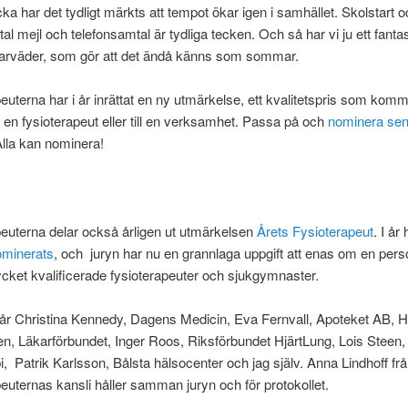
a har det tydligt märkts att tempot ökar igen i samhället. Skolstart o
al mejl och telefonsamtal är tydliga tecken. Och så har vi ju ett fantas
väder, som gör att det ändå känns som sommar.
euterna har i år inrättat en ny utmärkelse, ett kvalitetspris som komm
ill en fysioterapeut eller till en verksamhet. Passa på och
nominera sen
lla kan nominera!
euterna delar också årligen ut utmärkelsen
Årets Fysioterapeut
. I å
ominerats
, och juryn har nu en grannlaga uppgift att enas om en pers
ket kvalificerade fysioterapeuter och sjukgymnaster.
går Christina Kennedy, Dagens Medicin, Eva Fernvall, Apoteket AB, H
, Läkarförbundet, Inger Roos, Riksförbundet HjärtLung, Lois Steen, 
i, Patrik Karlsson, Bålsta hälsocenter och jag själv. Anna Lindhoff fr
euternas kansli håller samman juryn och för protokollet.