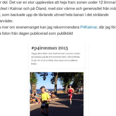
stor del. Det var en stor upplevelse att heja fram sonen under 12 timmar
lkfest i Kalmar och på Öland, med stor värme och generositet från m
, som backade upp de tävlande utmed hela banan i det strålande
rväder.
eta mer om evenemanget kan jag rekommendera
P4Kalmar
, där jag för
a foton från dagen publicerad som publikbild