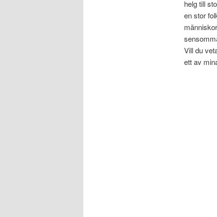
helg till 
en stor fo
människor
sensomma
Vill du v
ett av min