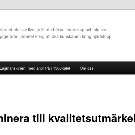
arenheter av livet, alltifrån hälsa, ledarskap och platsen
ngagerade i arbetet kring att öka kunskapen kring hjärtstopp
 Lagmanskvarn, med anor från 1300-talet
Om oss
nera till kvalitetsutmärke