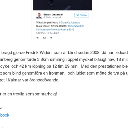
 bragd gjorde Fredrik Widén, som är blind sedan 2008, då han ledsa
anberg genomförde 3,8km simning i öppet mycket blåsigt hav, 18 mil
cykel och 42 km löpning på 12 tim 29 min.
Med den prestationen ble
tt som blind genomföra en Ironman, och jublet som mötte de två på 
get i Kalmar var öronbedövande.
r er en trevlig sensommarhelg!
A:
ebook