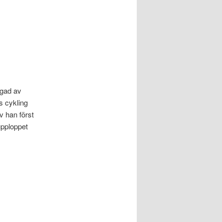
dgad av
s cykling
v han först
upploppet