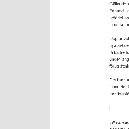
Gällande l
förhandlin
tvåårigt o
inom komm
Jag är vä
nya avtale
få bättre 
under lång 
förutsättn
Det har va
innan det 
torsdagsf
Till vänst
från SKL o