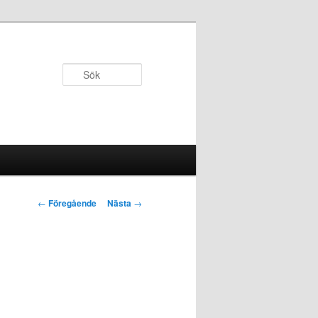
Sök
Inläggsnavigering
←
Föregående
Nästa
→