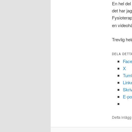
En hel del
det har ja
Fysiotera
en videoh
Trevlig hel
DELA DETT
Fac
X
Tumb
Link
Skri
E-po
Detta inlägg