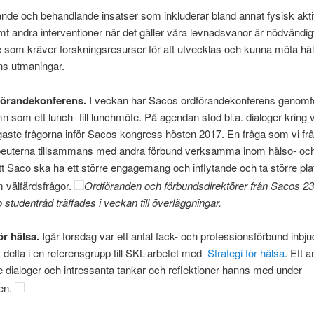
de och behandlande insatser som inkluderar bland annat fysisk akti
mt andra interventioner när det gäller våra levnadsvanor är nödvändigt
 som kräver forskningsresurser för att utvecklas och kunna möta hä
ns utmaningar.
förandekonferens.
I veckan har Sacos ordförandekonferens genomfö
som ett lunch- till lunchmöte. På agendan stod bl.a. dialoger kring 
igaste frågorna inför Sacos kongress hösten 2017. En fråga som vi fr
peuterna tillsammans med andra förbund verksamma inom hälso- och
att Saco ska ha ett större engagemang och inflytande och ta större plat
 välfärdsfrågor.
Ordföranden och förbundsdirektörer från Sacos 23
studentråd träffades i veckan till överläggningar.
ör hälsa.
Igår torsdag var ett antal fack- och professionsförbund inbjud
t delta i en referensgrupp till SKL-arbetet med
Strategi för hälsa
. Ett a
dialoger och intressanta tankar och reflektioner hanns med under
en.