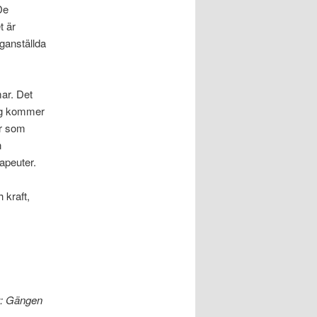
De
t är
ganställda
ar. Det
ing kommer
or som
n
rapeuter.
 kraft,
er: Gängen