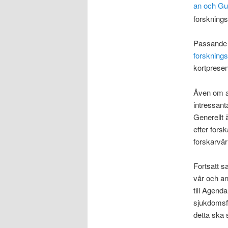
an och Gu
forskning
Passande 
forsknings
kortpresen
Även om an
intressant
Generellt 
efter forsk
forskarvär
Fortsatt s
vår och an
till Agend
sjukdomsfö
detta ska