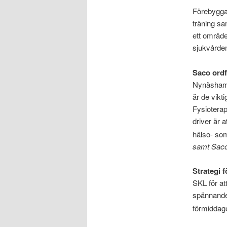
Förebyggan
träning sa
ett område
sjukvårde
Saco ord
Nynäshamn 
är de vikt
Fysiotera
driver är 
hälso- som
samt Saco 
Strategi f
SKL för at
spännande 
förmiddag