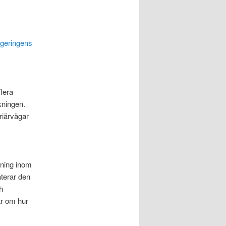
egeringens
flera
kningen.
riärvägar
kning inom
terar den
h
ar om hur