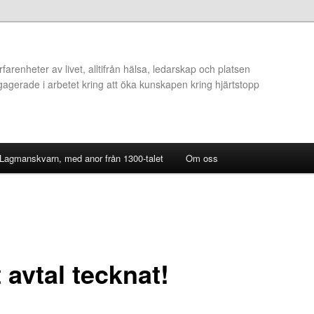
arenheter av livet, alltifrån hälsa, ledarskap och platsen
ngagerade i arbetet kring att öka kunskapen kring hjärtstopp
 Lagmanskvarn, med anor från 1300-talet
Om oss
 avtal tecknat!