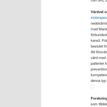
Vårdval o
sioterapeu
nedskärni
med Marie 
förbundss
kansli. Fr
beslutet f
Att försvå
vård med a
patienter
prevention
kompetense
denna typ a
Forsknin
som tilldel