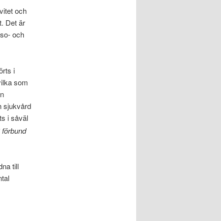
vitet och
. Det är
lso- och
rts i
vilka som
ån
 sjukvård
s i såväl
 förbund
na till
ntal