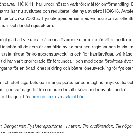
öneavtal, HÖK-11, har under hösten varit föremål för omförhandling. 
garna har nu avslutats och resulterat i det nya avtalet; HÖK-16. Avtale
ch berör cirka 7500 av Fysioterapeuternas medlemmar som är offentli
un- och landstingssektorn.
ldigt glad att vi kunnat nå denna överenskommelse för våra medlemm
t innebär att de som är anställda av kommuner, regioner och landst
förutsättningar för kompetensutveckling och fler karriärvägar, två fråg
tid har varit prioriterade för förbundet. I och med detta förbättras äve
ingarna för en ökad lönespridning och bättre löneutveckling för fysiote
rit ett stort lagarbete och många personer som lagt ner mycket tid och
äntligen var dags för tre ordföranden att skriva under avtalet under
örmiddagen. Läs
mer om det nya avtalet här.
er: Gänget från Fysioterapeuterna . I mitten: Tre ordföranden. Till hög
ch Vårdförbundet vid signeringen.