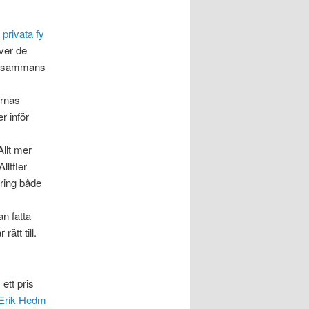
privata fy
ver de
illsammans
ernas
r inför
Allt mer
lltfler
ring både
an fatta
rätt till.
ett pris
 Erik Hedm