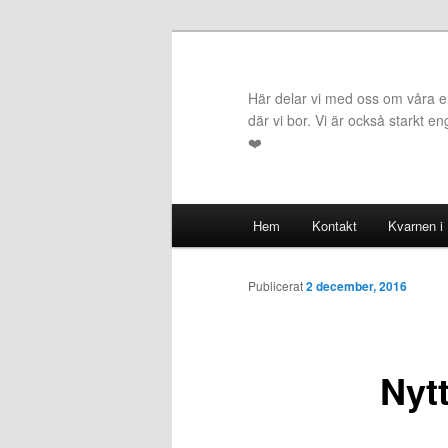
Hoppa
till
primärt
Här delar vi med oss om våra erf
innehåll
där vi bor. Vi är också starkt e
❤️
Huvudmeny
Hem
Kontakt
Kvarnen i
Publicerat
2 december, 2016
Nytt