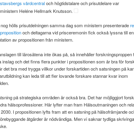
stavsbergs vårdcentral
och högtidstalare och prisutdelare var
sministern Heléne Hellmark Knutsson.
nog hölls prisutdelningen samma dag som ministern presenterade
r
proposition
och deltagarna vid prisceremonin fick också lyssna till en
tation av propositionen från ministern.
slagen till lärosätena inte ökas på, så innehåller forskningsproppen 
a inslag och det finns flera punkter i propositionen som är bra för fors
är det bra med trygga villkor under forskartiden och satsningen på kar
arutbildning kan leda till att fler lovande forskare stannar kvar inom
lden.
atsning på strategiska områden är också bra. Det har möjliggjort fors
dra hälsoprofessioner. Här lyfter man fram Hälsoutmaningen och rela
a 2030. I propositionen lyfts fram att en satsning på hälsofrämjande oc
rebyggande åtgärder är nödvändiga. Men vi saknar tydliga skriving
 ske.