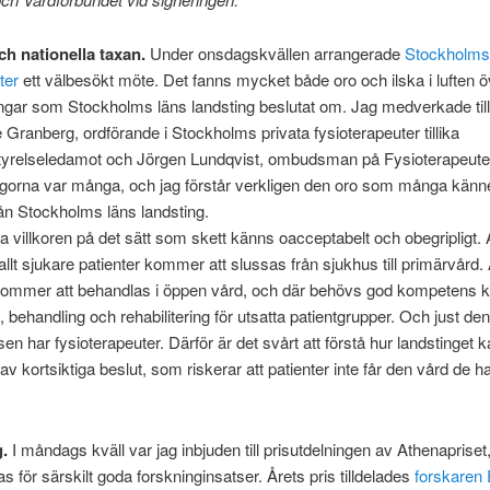
ch nationella taxan.
Under onsdagskvällen arrangerade
Stockholms 
ter
ett välbesökt möte. Det fanns mycket både oro och ilska i luften ö
ngar som Stockholms läns landsting beslutat om. Jag medverkade t
Granberg, ordförande i Stockholms privata fysioterapeuter tillika
tyrelseledamot och Jörgen Lundqvist, ombudsman på Fysioterapeut
ågorna var många, och jag förstår verkligen den oro som många känne
rån Stockholms läns landsting.
ra villkoren på det sätt som skett känns oacceptabelt och obegripligt. 
llt sjukare patienter kommer att slussas från sjukhus till primärvård. A
 kommer att behandlas i öppen vård, och där behövs god kompetens k
, behandling och rehabilitering för utsatta patientgrupper. Och just den
n har fysioterapeuter. Därför är det svårt att förstå hur landstinget k
v kortsiktiga beslut, som riskerar att patienter inte får den vård de har 
g.
I måndags kväll var jag inbjuden till prisutdelningen av Athenapriset, 
as för särskilt goda forskninginsatser. Årets pris tilldelades
forskaren