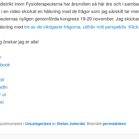
 distrikt inom Fysioterapeuterna har årsmöten så här års och i samb
g i en video skickat en hälsning med de frågor som jag särskilt tar me
peuternas nyligen genomförda kongress 19-20 november. Jag skicka
älsning med
tre av de viktigaste frågorna, utifrån mitt perspektiv. Klick
g önskar jag er alla!
A:
ebook
lr
edIn
v ut
st
 publicerades i
Uncategorized
av
Stefan Jutterdal
. Bokmärk
permalänken
.