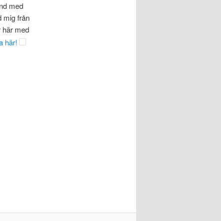
and med
d mig från
r här med
a här!