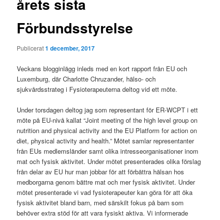
årets sista
Förbundsstyrelse
Publicerat
1 december, 2017
Veckans blogginlägg inleds med en kort rapport från EU och
Luxemburg, där Charlotte Chruzander, hälso- och
sjukvårdsstrateg i Fysioterapeuterna deltog vid ett möte.
Under torsdagen deltog jag som representant för ER-WCPT i ett
möte på EU-nivå kallat “Joint meeting of the high level group on
nutrition and physical activity and the EU Platform for action on
diet, physical activity and health.” Mötet samlar representanter
från EUs medlemsländer samt olika intresseorganisationer inom
mat och fysisk aktivitet. Under mötet presenterades olika förslag
från delar av EU hur man jobbar för att förbättra hälsan hos
medborgarna genom bättre mat och mer fysisk aktivitet. Under
mötet presenterade vi vad fysioterapeuter kan göra för att öka
fysisk aktivitet bland barn, med särskilt fokus på barn som
behöver extra stöd för att vara fysiskt aktiva. Vi informerade