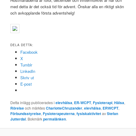
Höstmånaderna är förbi, december och vintermörkret är här och
med detta är det också tid för advent. Önskar alla en riktigt skön
och avkopplande första adventshelg!
DELA DETTA:
Facebook
X
Tumblr
LinkedIn
Skriv ut
E-post
Detta inlägg publicerades i
elevhälsa
,
ER-WCPT
,
Fysioterapi
,
Hälsa
,
Rörelse
och märktes
CharlotteChruzander
,
elevhälsa
,
ERWCPT
,
Förbundsstyrelse
,
Fysioterapeuterna
,
fysiskaktivitet
av
Stefan
Jutterdal
. Bokmärk
permalänken
.