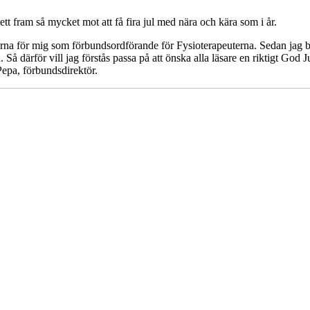
r sett fram så mycket mot att få fira jul med nära och kära som i år.
orna för mig som förbundsordförande för Fysioterapeuterna. Sedan jag bör
. Så därför vill jag förstås passa på att önska alla läsare en riktigt Go
epa, förbundsdirektör.