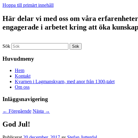
Hoppa till primärt innehåll
Här delar vi med oss om våra erfarenheter a
engagerade i arbetet kring att öka kunska
Sök
Huvudmeny
Hem
Kontakt
Kvarnen i Lagmanskvarn, med anor från 1300-talet
Om oss
Inläggsnavigering
←
Föregående
Nästa
→
God Jul!
Publicerat
20 december, 2017
av
Stefan Jutterdal