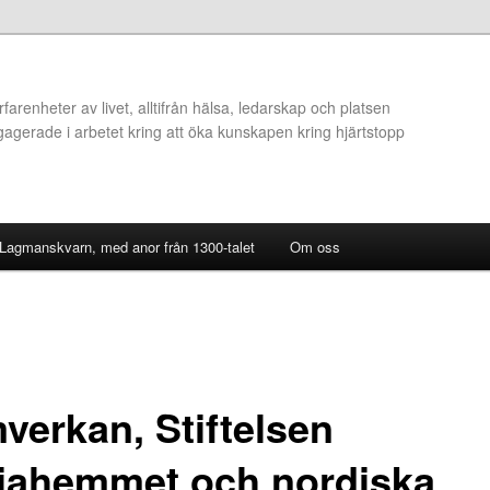
arenheter av livet, alltifrån hälsa, ledarskap och platsen
ngagerade i arbetet kring att öka kunskapen kring hjärtstopp
 Lagmanskvarn, med anor från 1300-talet
Om oss
verkan, Stiftelsen
viahemmet och nordiska