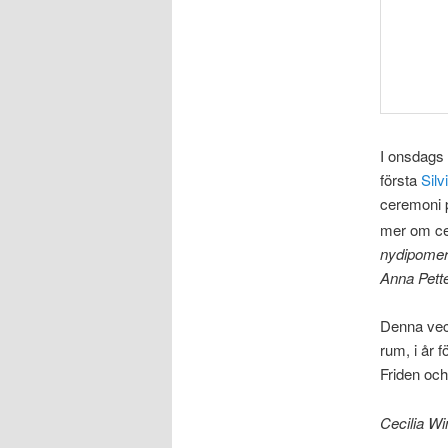
I onsdags 
första
Silv
ceremoni på
mer om c
nydipomera
Anna Pett
Denna veck
rum, i år 
Friden och
Cecilia Wi