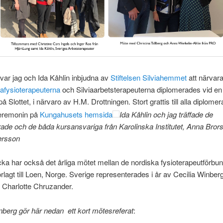
var jag och Ida Kåhlin inbjudna av
Stiftelsen Silviahemmet
att närvara
iafysioterapeuterna
och Silviaarbetsterapeuterna diplomerades vid en 
 Slottet, i närvaro av H.M. Drottningen. Stort grattis till alla diplome
eremonin på
Kungahusets hemsida
Ida Kåhlin och jag träffade de
de och de båda kursansvariga från Karolinska Institutet, Anna Bror
ersson
a har också det årliga mötet mellan de nordiska fysioterapeutförbu
förlagt till Loen, Norge. Sverige representerades i år av Cecilia Winberg
 Charlotte Chruzander.
nberg gör här nedan ett kort mötesreferat
: