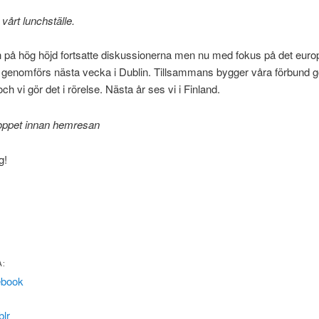
 vårt lunchställe.
h på hög höjd fortsatte diskussionerna men nu med fokus på det euro
genomförs nästa vecka i Dublin. Tillsammans bygger våra förbund 
och vi gör det i rörelse. Nästa år ses vi i Finland.
toppet innan hemresan
g!
A:
ebook
lr