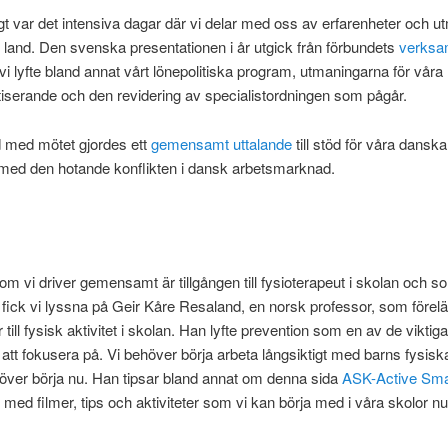
t var det intensiva dagar där vi delar med oss av erfarenheter och ut
 land. Den svenska presentationen i år utgick från förbundets
verksa
i lyfte bland annat vårt lönepolitiska program, utmaningarna för våra
tiserande och den revidering av specialistordningen som pågår.
 med mötet gjordes ett
gemensamt uttalande
till stöd för våra danska
ed den hotande konflikten i dansk arbetsmarknad.
om vi driver gemensamt är tillgången till fysioterapeut i skolan och s
n fick vi lyssna på Geir Kåre Resaland, en norsk professor, som förel
 till fysisk aktivitet i skolan. Han lyfte prevention som en av de viktig
 att fokusera på. Vi behöver börja arbeta långsiktigt med barns fysiska
över börja nu. Han tipsar bland annat om denna sida
ASK-Active Sma
l med filmer, tips och aktiviteter som vi kan börja med i våra skolor nu