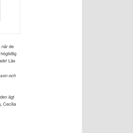
 när de
högtidlig
rade! Läs
sson och
nden ägt
, Cecilia