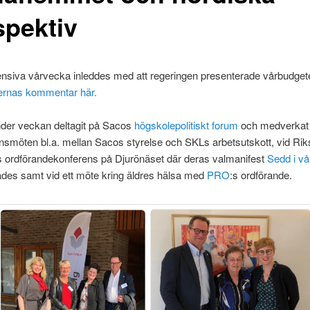
spektiv
ensiva vårvecka inleddes med att regeringen presenterade vårbudge
ternas kommentar här.
nder veckan deltagit på Sacos
högskolepolitiskt forum
och medverkat v
smöten bl.a. mellan Sacos styrelse och SKLs arbetsutskott, vid Rik
s ordförandekonferens på Djurönäset där deras valmanifest
Sedd i v
des samt vid ett möte kring äldres hälsa med
PRO
:s ordförande.