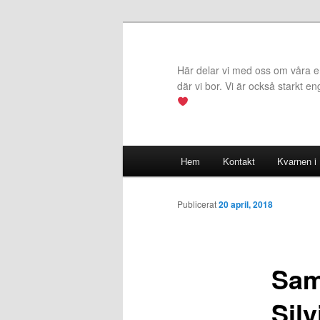
Hoppa
till
primärt
Här delar vi med oss om våra erf
innehåll
där vi bor. Vi är också starkt e
Huvudmeny
Hem
Kontakt
Kvarnen i
Publicerat
20 april, 2018
Sam
Sil