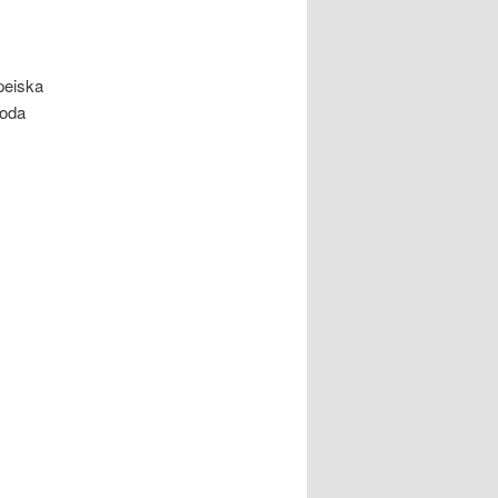
peiska
goda