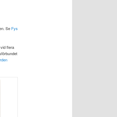
ten. Se
Fys
id flera
sförbundet
ården