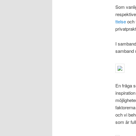
Som vanlig
respektive
ttelse
och v
privatprak
I samband
samband m
En fråga s
inspiratio
möjligheter
faktorerna
och vi beh
som är ful