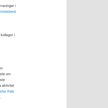
maningar i
mhetsberä
 kollegor i
om
äste om
aste
 aktivitet
rter Kids
.