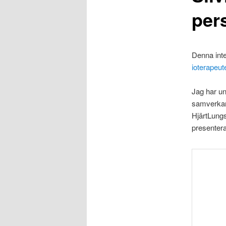
per
Denna int
ioterapeu
Jag har u
samverkan
HjärtLung
presentera