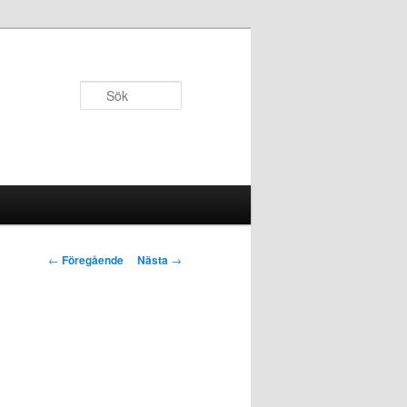
Sök
Inläggsnavigering
←
Föregående
Nästa
→