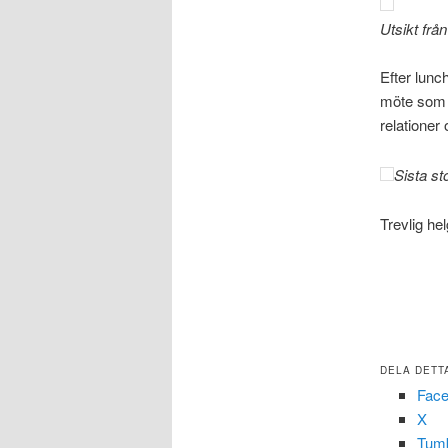
Utsikt från
Efter lunc
möte som 
relationer 
Sista s
Trevlig hel
DELA DETT
Fac
X
Tumb