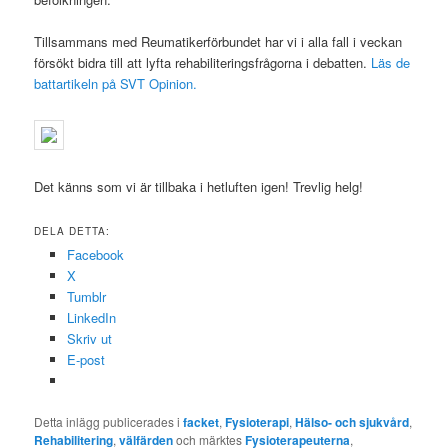
Tillsammans med Reumatikerförbundet har vi i alla fall i veckan
försökt bidra till att lyfta rehabiliteringsfrågorna i debatten.
Läs de
battartikeln på SVT Opinion.
Det känns som vi är tillbaka i hetluften igen! Trevlig helg!
DELA DETTA:
Facebook
X
Tumblr
LinkedIn
Skriv ut
E-post
Detta inlägg publicerades i
facket
,
Fysioterapi
,
Hälso- och sjukvård
,
Rehabilitering
,
välfärden
och märktes
Fysioterapeuterna
,