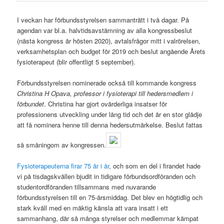
I veckan har förbundsstyrelsen sammanträtt i två dagar. På
agendan var bl.a. halvtidsavstämning av alla kongressbeslut
(nästa kongress är hösten 2020), avtalsfrågor mitt i valrörelsen,
verksamhetsplan och budget för 2019 och beslut angående Årets
fysioterapeut (blir offentligt 5 september).
Förbundsstyrelsen nominerade också till kommande kongress
Christina H Opava, professor i fysioterapi till hedersmedlem i
förbundet
. Christina har gjort ovärderliga insatser för
professionens utveckling under lång tid och det är en stor glädje
att få nominera henne till denna hedersutmärkelse. Beslut fattas
så småningom av kongressen.
Fysioterapeuterna firar 75 år i år
, och som en del i firandet hade
vi på tisdagskvällen bjudit in tidigare förbundsordföranden och
studentordföranden tillsammans med nuvarande
förbundsstyrelsen till en 75-årsmiddag. Det blev en högtidlig och
stark kväll med en mäktig känsla att vara insatt i ett
sammanhang, där så många styrelser och medlemmar kämpat