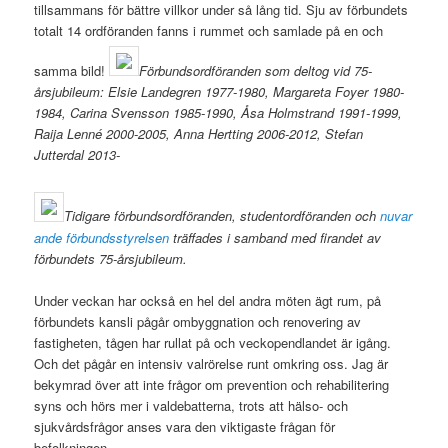
tillsammans för bättre villkor under så lång tid. Sju av förbundets
totalt 14 ordföranden fanns i rummet och samlade på en och
samma bild!
Förbundsordföranden som deltog vid 75-
årsjubileum: Elsie Landegren 1977-1980, Margareta Foyer 1980-
1984, Carina Svensson 1985-1990, Åsa Holmstrand 1991-1999,
Raija Lenné 2000-2005, Anna Hertting 2006-2012, Stefan
Jutterdal 2013-
Tidigare förbundsordföranden, studentordföranden och
nuvar
ande förbundsstyrelsen
träffades i samband med firandet av
förbundets 75-årsjubileum.
Under veckan har också en hel del andra möten ägt rum, på
förbundets kansli pågår ombyggnation och renovering av
fastigheten, tågen har rullat på och veckopendlandet är igång.
Och det pågår en intensiv valrörelse runt omkring oss. Jag är
bekymrad över att inte frågor om prevention och rehabilitering
syns och hörs mer i valdebatterna, trots att hälso- och
sjukvårdsfrågor anses vara den viktigaste frågan för
befolkningen.