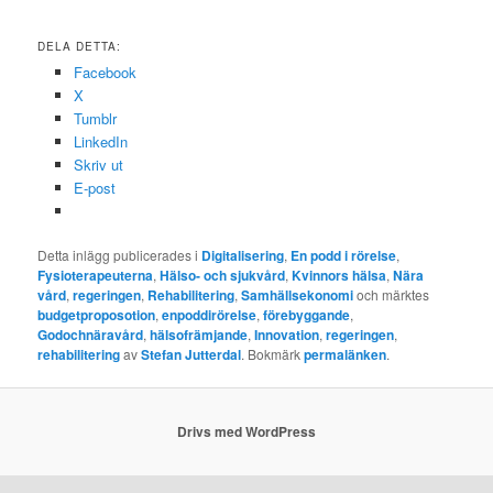
DELA DETTA:
Facebook
X
Tumblr
LinkedIn
Skriv ut
E-post
Detta inlägg publicerades i
Digitalisering
,
En podd i rörelse
,
Fysioterapeuterna
,
Hälso- och sjukvård
,
Kvinnors hälsa
,
Nära
vård
,
regeringen
,
Rehabilitering
,
Samhällsekonomi
och märktes
budgetproposotion
,
enpoddirörelse
,
förebyggande
,
Godochnäravård
,
hälsofrämjande
,
Innovation
,
regeringen
,
rehabilitering
av
Stefan Jutterdal
. Bokmärk
permalänken
.
Drivs med WordPress