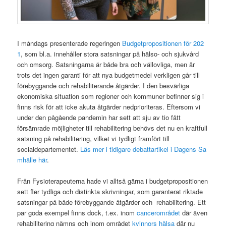
I måndags presenterade regeringen
Budgetpropositionen för 202
1
, som bl.a. innehåller stora satsningar på hälso- och sjukvård
och omsorg. Satsningarna är både bra och vällovliga, men är
trots det ingen garanti för att nya budgetmedel verkligen går till
förebyggande och rehabiliterande åtgärder. I den besvärliga
ekonomiska situation som regioner och kommuner befinner sig i
finns risk för att icke akuta åtgärder nedprioriteras. Eftersom vi
under den pågående pandemin har sett att sju av tio fått
försämrade möjligheter till rehabilitering behövs det nu en kraftfull
satsning på rehabilitering, vilket vi tydligt framfört till
socialdepartementet.
Läs mer i tidigare debattartikel i Dagens Sa
mhälle här
.
Från Fysioterapeuterna hade vi alltså gärna i budgetpropositionen
sett fler tydliga och distinkta skrivningar, som garanterat riktade
satsningar på både förebyggande åtgärder och rehabilitering. Ett
par goda exempel finns dock, t.ex. inom
cancerområdet
där även
rehabilitering nämns och inom området
kvinnors hälsa
där nu