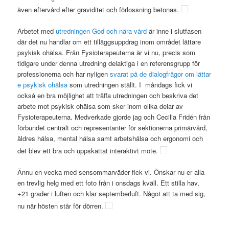
även eftervård efter graviditet och förlossning betonas.
Arbetet med
utredningen God och nära vård
är inne i slutfasen
där det nu handlar om ett tilläggsuppdrag inom området lättare
psykisk ohälsa. Från Fysioterapeuterna är vi nu, precis som
tidigare under denna utredning delaktiga i en referensgrupp för
professionerna och har nyligen
svarat på de dialogfrågor om lättar
e psykisk ohälsa
som utredningen ställt. I måndags fick vi
också en bra möjlighet att träffa utredningen och beskriva det
arbete mot psykisk ohälsa som sker inom olika delar av
Fysioterapeuterna. Medverkade gjorde jag och Cecilia Fridén från
förbundet centralt och representanter för sektionerna primärvård,
äldres hälsa, mental hälsa samt arbetshälsa och ergonomi och
det blev ett bra och uppskattat interaktivt möte.
Ännu en vecka med sensommarväder fick vi. Önskar nu er alla
en trevlig helg med ett foto från i onsdags kväll. Ett stilla hav,
+21 grader i luften och klar septemberluft. Något att ta med sig,
nu när hösten står för dörren.