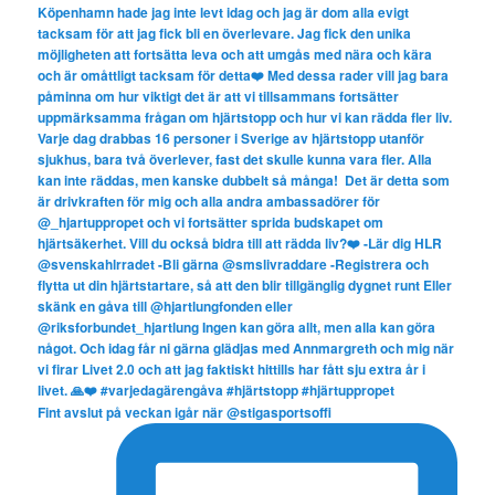
Fint avslut på veckan igår när @stigasportsoffi