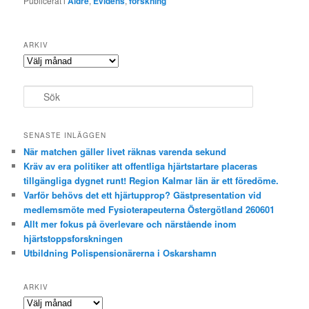
Publicerat i
Äldre
,
Evidens
,
forskning
ARKIV
Arkiv
S
ö
k
SENASTE INLÄGGEN
När matchen gäller livet räknas varenda sekund
Kräv av era politiker att offentliga hjärtstartare placeras
tillgängliga dygnet runt! Region Kalmar län är ett föredöme.
Varför behövs det ett hjärtupprop? Gästpresentation vid
medlemsmöte med Fysioterapeuterna Östergötland 260601
Allt mer fokus på överlevare och närstående inom
hjärtstoppsforskningen
Utbildning Polispensionärerna i Oskarshamn
ARKIV
Arkiv