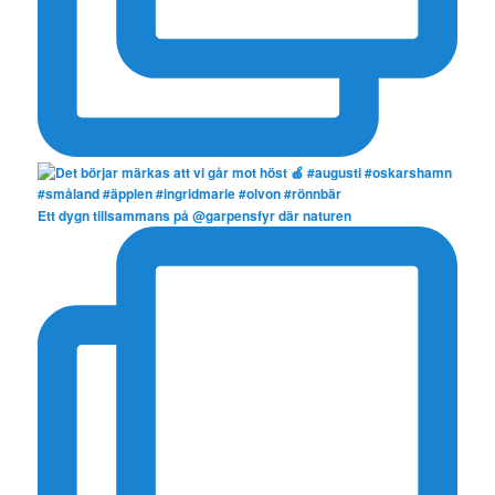
Ett dygn tillsammans på @garpensfyr där naturen