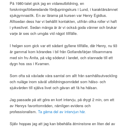
På 1980-talet gick jag en vidareutbildning, en
forskningsförberedande fördjupningskurs i Lund, i karaktärsämnet
sjukgymnastik. En av lärarna på kursen var Henry Egidius.
Alltsedan dess har vi behållit kontakten, utifrån olika roller vi haft
i yrkeslivet. Sedan många år är vi också goda vänner och brukar
varje år ses och umgås vid något tillfälle.
I helgen som gick var ett sådant gyllene tillfälle, där Henry, nu 93
år gammal kom körandes i bil från Gotlandsfärjan tillsammans
med sin fru Anita, på väg söderut i landet, och stannade till ett
dygn hos oss i Kvarnen.
Som ofta så växlade våra samtal om allt från samhällsutveckling
och nuläge inom såväl utbildningsområdet som hälso- och
sjukvården till själva livet och gåvan att få ha hälsan.
Jag passade på att göra en kort intervju, på drygt 2 min, om ett
av Henrys favoritområden, nämligen evidens och
professionalism.
Ta gärna del av intervjun här.
Själv hoppas jag att jag kan bibehålla åtminstone en liten del av