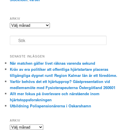
ARKIV
Arkiv
S
ö
k
SENASTE INLÄGGEN
När matchen gäller livet räknas varenda sekund
Kräv av era politiker att offentliga hjärtstartare placeras
tillgängliga dygnet runt! Region Kalmar län är ett föredöme.
Varför behövs det ett hjärtupprop? Gästpresentation vid
medlemsmöte med Fysioterapeuterna Östergötland 260601
Allt mer fokus på överlevare och närstående inom
hjärtstoppsforskningen
Utbildning Polispensionärerna i Oskarshamn
ARKIV
Arkiv