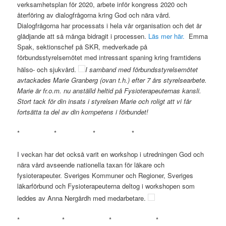
verksamhetsplan för 2020, arbete inför kongress 2020 och
återföring av dialogfrågorna kring God och nära vård.
Dialogfrågorna har processats i hela vår organisation och det är
glädjande att så många bidragit i processen.
Läs mer här.
Emma
Spak, sektionschef på SKR, medverkade på
förbundsstyrelsemötet med intressant spaning kring framtidens
hälso- och sjukvård.
I samband med förbundsstyrelsemötet
avtackades Marie Granberg (ovan t.h.) efter 7 års styrelsearbete.
Marie är fr.o.m. nu anställd heltid på Fysioterapeuternas kansli.
Stort tack för din insats i styrelsen Marie och roligt att vi får
fortsätta ta del av din kompetens i förbundet!
* * * *
I veckan har det också varit en workshop i utredningen God och
nära vård avseende nationella taxan för läkare och
fysioterapeuter. Sveriges Kommuner och Regioner, Sveriges
läkarförbund och Fysioterapeuterna deltog i workshopen som
leddes av Anna Nergårdh med medarbetare.
* * * *