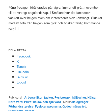
Förra fredagen förändrades på några timmar ett grått november
till ett vintrigt sagolandskap. I Småland var det fantastiskt
vackert över helgen även om vintervädret blev kortvarigt. Skickar
med ett foto från helgen som gick och önskar trevlig kommande
helg!
DELA DETTA:
Facebook
X
Tumblr
LinkedIn
Skriv ut
E-post
Publicerat i
Arbetsvillkor
,
facket
,
Fysioterapi
,
hållbarhet
,
Hälsa
,
Nära vård
,
Privat hälso- och sjukvård
|
Märkt
dialogfrågor
,
Förbundsstyrelse
,
Fysioterapeuterna
,
Godochnäravård
,
Stockholm
,
varsel