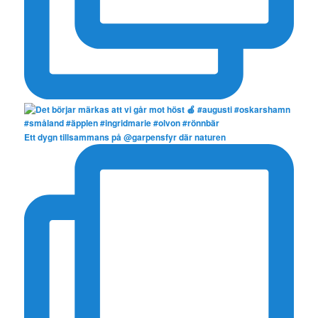
Ett dygn tillsammans på @garpensfyr där naturen