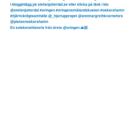
En solskenshistoria från årets @oringen 🙏🏻