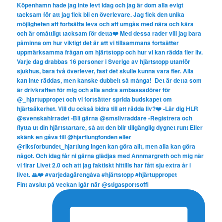
Fint avslut på veckan igår när @stigasportsoffi