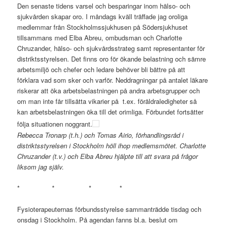
Den senaste tidens varsel och besparingar inom hälso- och
sjukvården skapar oro. I måndags kväll träffade jag oroliga
medlemmar från Stockholmssjukhusen på Södersjukhuset
tillsammans med Elba Abreu, ombudsman och Charlotte
Chruzander, hälso- och sjukvårdsstrateg samt representanter för
distriktsstyrelsen. Det finns oro för ökande belastning och sämre
arbetsmiljö och chefer och ledare behöver bli bättre på att
förklara vad som sker och varför. Neddragningar på antalet läkare
riskerar att öka arbetsbelastningen på andra arbetsgrupper och
om man inte får tillsätta vikarier på t.ex. föräldraledigheter så
kan arbetsbelastningen öka till det orimliga. Förbundet fortsätter
följa situationen noggrant.
Rebecca Tronarp (t.h.) och Tomas Airio, förhandlingsråd i
distriktsstyrelsen i Stockholm höll ihop medlemsmötet. Charlotte
Chruzander (t.v.) och Elba Abreu hjälpte till att svara på frågor
liksom jag själv.
* * * *
Fysioterapeuternas förbundsstyrelse sammanträdde tisdag och
onsdag i Stockholm. På agendan fanns bl.a. beslut om