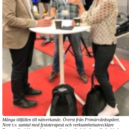
Många tillfällen till nätverkande. Överst från Primärvårdsspåret.
Nere t.v. samtal med fysioterapeut och verksamhetsutvecklare