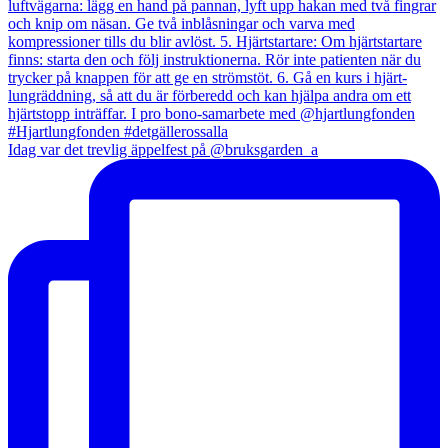
Idag var det trevlig äppelfest på @bruksgarden_a