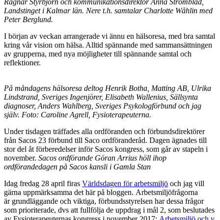
Ragnar Styrbjörn och kommunikationsdirektör Anna Strömblad,
Landstinget i Kalmar län. Nere t.h. samtalar Charlotte Wåhlin med
Peter Berglund.
I början av veckan arrangerade vi ännu en hälsoresa, med bra samtal
kring vår vision om hälsa. Alltid spännande med sammansättningen
av grupperna, med nya möjligheter till spännande samtal och
reflektioner.
På måndagens hälsoresa deltog Henrik Botha, Matting AB, Ulrika
Lindstrand, Sveriges Ingenjörer, Elisabeth Wallenius, Sällsynta
diagnoser, Anders Wahlberg, Sveriges Psykologförbund och jag
själv. Foto: Caroline Agrell, Fysioterapeuterna.
Under tisdagen träffades alla ordföranden och förbundsdirektörer
från Sacos 23 förbund till Saco ordföranderåd. Dagen ägnades till
stor del åt förberedelser inför Sacos kongress, som går av stapeln i
november.
Sacos ordförande Göran Arrius höll ihop
ordförandedagen på Sacos kansli i Gamla Stan
Idag fredag 28 april firas
Världsdagen för arbetsmiljö
och jag vill
gärna uppmärksamma det här på bloggen. Arbetsmiljöfrågorna
är grundläggande och viktiga, förbundsstyrelsen har dessa frågor
som prioriterade, dvs att fullfölja de uppdrag i mål 2, som beslutades
av Fysioterapeuternas kongress i november 2017:
Arbetsmiljö och v