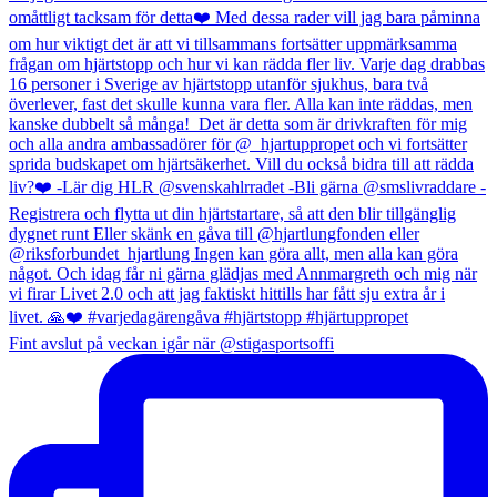
Fint avslut på veckan igår när @stigasportsoffi