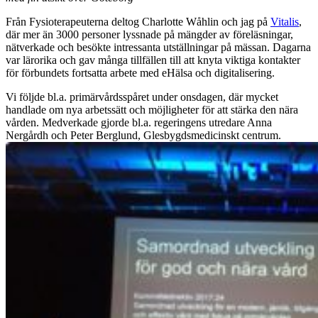
Från Fysioterapeuterna deltog Charlotte Wåhlin och jag på
Vitalis
,
där mer än 3000 personer lyssnade på mängder av föreläsningar,
nätverkade och besökte intressanta utställningar på mässan. Dagarna
var lärorika och gav många tillfällen till att knyta viktiga kontakter
för förbundets fortsatta arbete med eHälsa och digitalisering.
Vi
följde bl.a. primärvårdsspåret under onsdagen, där mycket
handlade om nya arbetssätt och möjligheter för att stärka den nära
vården. Medverkade gjorde bl.a. regeringens utredare Anna
Nergårdh och Peter Berglund, Glesbygdsmedicinskt centrum.