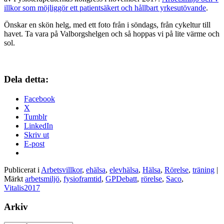
illkor som möjliggör ett patientsäkert och hållbart yrkesutövande
.
Önskar en skön helg, med ett foto från i söndags, från cykeltur till
havet. Ta vara på Valborgshelgen och så hoppas vi på lite värme och
sol.
Dela detta:
Facebook
X
Tumblr
LinkedIn
Skriv ut
E-post
Publicerat i
Arbetsvillkor
,
ehälsa
,
elevhälsa
,
Hälsa
,
Rörelse
,
träning
|
Märkt
arbetsmiljö
,
fysioframtid
,
GPDebatt
,
rörelse
,
Saco
,
Vitalis2017
Arkiv