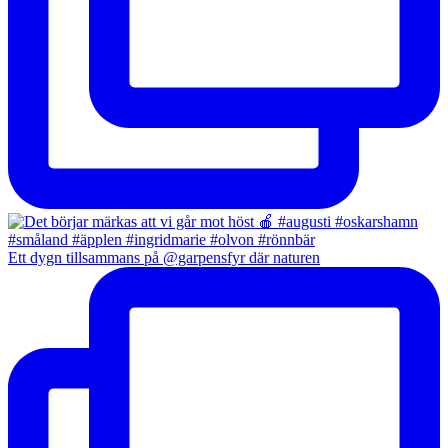
Ett dygn tillsammans på @garpensfyr där naturen