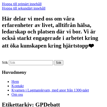
Hoppa till primärt innehåll
Hoppa till sekundärt innehåll
Här delar vi med oss om våra
erfarenheter av livet, alltifrån hälsa,
ledarskap och platsen där vi bor. Vi är
också starkt engagerade i arbetet kring
att öka kunskapen kring hjärtstopp❤️
Sök
Huvudmeny
Hem
Kontakt
Kvarnen i Lagmanskvarn, med anor från 1300-talet
Om oss
Etikettarkiv:
GPDebatt