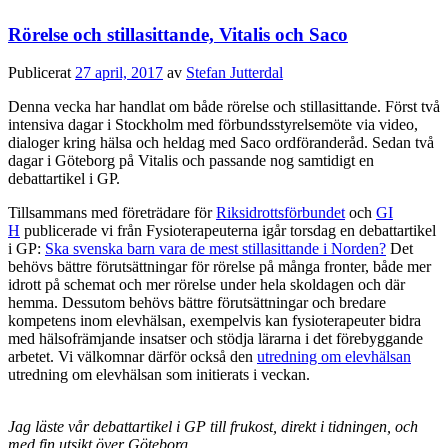
Rörelse och stillasittande, Vitalis och Saco
Publicerat
27 april, 2017
av
Stefan Jutterdal
Denna vecka har handlat om både rörelse och stillasittande. Först två
intensiva dagar i Stockholm med förbundsstyrelsemöte via video,
dialoger kring hälsa och heldag med Saco ordföranderåd. Sedan två
dagar i Göteborg på Vitalis och passande nog samtidigt en
debattartikel i GP.
Tillsammans med företrädare för
Riksidrottsförbundet
och
GI
H
publicerade vi från Fysioterapeuterna igår torsdag en debattartikel
i GP:
Ska svenska barn vara de mest stillasittande i Norden?
Det
behövs bättre förutsättningar för rörelse på många fronter, både mer
idrott på schemat och mer rörelse under hela skoldagen och där
hemma. Dessutom behövs bättre förutsättningar och bredare
kompetens inom elevhälsan, exempelvis kan fysioterapeuter bidra
med hälsofrämjande insatser och stödja lärarna i det förebyggande
arbetet. Vi välkomnar därför också den
utredning om elevhälsan
utredning om elevhälsan som initierats i veckan.
Jag läste vår debattartikel i GP till frukost, direkt i tidningen, och
med fin utsikt över Göteborg