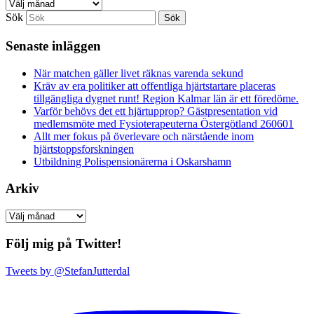
Arkiv
Sök
Senaste inläggen
När matchen gäller livet räknas varenda sekund
Kräv av era politiker att offentliga hjärtstartare placeras
tillgängliga dygnet runt! Region Kalmar län är ett föredöme.
Varför behövs det ett hjärtupprop? Gästpresentation vid
medlemsmöte med Fysioterapeuterna Östergötland 260601
Allt mer fokus på överlevare och närstående inom
hjärtstoppsforskningen
Utbildning Polispensionärerna i Oskarshamn
Arkiv
Arkiv
Följ mig på Twitter!
Tweets by @StefanJutterdal