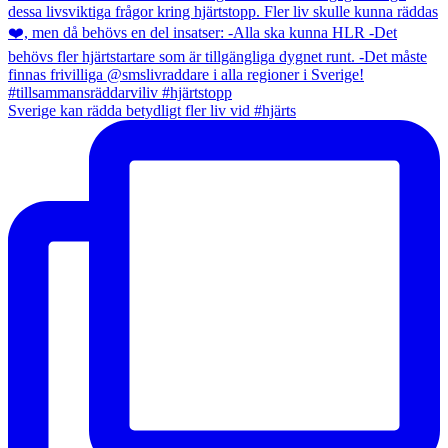
Sverige kan rädda betydligt fler liv vid #hjärts