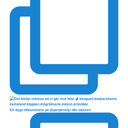
Ett dygn tillsammans på @garpensfyr där naturen