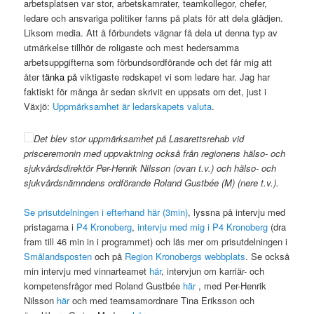
arbetsplatsen var stor, arbetskamrater, teamkollegor, chefer,
ledare och ansvariga politiker fanns på plats för att dela glädjen.
Liksom media. Att å förbundets vägnar få dela ut denna typ av
utmärkelse tillhör de roligaste och mest hedersamma
arbetsuppgifterna som förbundsordförande och det får mig att
åter
tänka på
viktigaste redskapet vi som ledare har. Jag har
faktiskt för många år sedan skrivit en uppsats om det, just i
Växjö:
Uppmärksamhet är ledarskapets valuta
.
Det blev
st
or uppmärksamhet på Lasarettsrehab vid
prisceremonin med uppvaktning också från regionens hälso- och
sjukvårdsdirektör Per-Henrik Nilsson (ovan t.v.) och hälso- och
sjukvårdsnämndens ordförande Roland Gustbée (M) (nere t.v.).
Se prisutdelningen i efterhand här (3min)
, lyssna på intervju med
pristagarna i
P4 Kronoberg
,
intervju med mig i P4 Kronoberg
(dra
fram till 46 min in i programmet) och läs mer om prisutdelningen i
Smålandsposten
och på
Region Kronobergs webbplats
. Se också
min intervju med vinnarteamet
här
, intervjun om karriär- och
kompetensfrågor med Roland Gustbée
här
, med Per-Henrik
Nilsson
här
och med teamsamordnare Tina Eriksson och