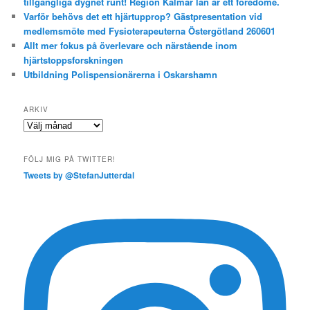
tillgängliga dygnet runt! Region Kalmar län är ett föredöme.
Varför behövs det ett hjärtupprop? Gästpresentation vid
medlemsmöte med Fysioterapeuterna Östergötland 260601
Allt mer fokus på överlevare och närstående inom
hjärtstoppsforskningen
Utbildning Polispensionärerna i Oskarshamn
ARKIV
Arkiv
FÖLJ MIG PÅ TWITTER!
Tweets by @StefanJutterdal