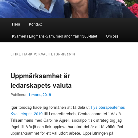
Huvudmeny
Hem
Kontakt
Kvarnen i Lagmanskvarn, med anor från 1300-talet
Om oss
ETIKETTARKIV:
KVALITETSPRIS2019
Uppmärksamhet är
ledarskapets valuta
Publicerat
1 mars, 2019
Igår torsdag hade jag förmånen att få dela ut
Fysioterapeuternas
Kvalitetspris 2019
till Lasarettsrehab, Centrallasarettet i Växjö.
Tillsammans med Caroline Agrell, socialpolitisk strateg tog jag
tåget till Växjö och fick uppleva hur stort det är att få välförtjänt
uppmärksamhet för ett väl utfört arbete. Uppslutningen på