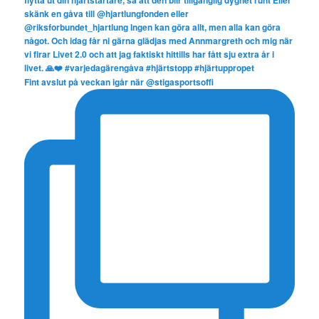
Fint avslut på veckan igår när @stigasportsoffi