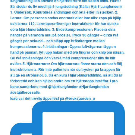
Idag var det trevlig äppelfest på @bruksgarden_a