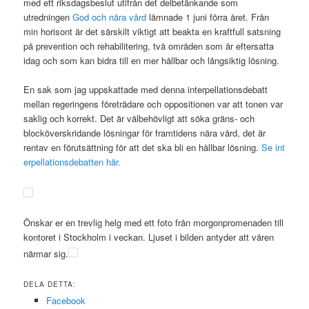
med ett riksdagsbeslut utifrån det delbetänkande som
utredningen
God och nära vård
lämnade 1 juni förra året. Från
min horisont är det särskilt viktigt att beakta en kraftfull satsning
på prevention och rehabilitering, två områden som är eftersatta
idag och som kan bidra till en mer hållbar och långsiktig lösning.
En sak som jag uppskattade med denna interpellationsdebatt
mellan regeringens företrädare och oppositionen var att tonen var
saklig och korrekt. Det är välbehövligt att söka gräns- och
blocköverskridande lösningar för framtidens nära vård, det är
rentav en förutsättning för att det ska bli en hållbar lösning.
Se int
erpellationsdebatten här.
Önskar er en trevlig helg med ett foto från morgonpromenaden till
kontoret i Stockholm i veckan. Ljuset i bilden antyder att våren
närmar sig.
DELA DETTA:
Facebook