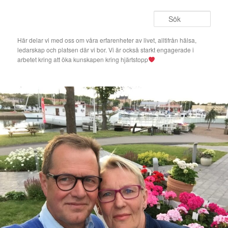
Hoppa
Hoppa
till
till
Sök
primärt
sekundärt
innehåll
innehåll
Här delar vi med oss om våra erfarenheter av livet, alltifrån hälsa,
ledarskap och platsen där vi bor. Vi är också starkt engagerade i
arbetet kring att öka kunskapen kring hjärtstopp