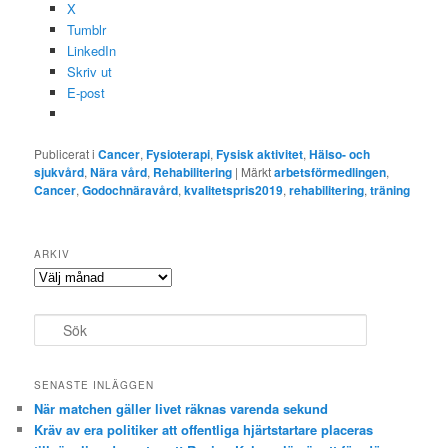
X
Tumblr
LinkedIn
Skriv ut
E-post
Publicerat i
Cancer
,
Fysioterapi
,
Fysisk aktivitet
,
Hälso- och
sjukvård
,
Nära vård
,
Rehabilitering
|
Märkt
arbetsförmedlingen
,
Cancer
,
Godochnäravård
,
kvalitetspris2019
,
rehabilitering
,
träning
ARKIV
Arkiv
S
ö
k
SENASTE INLÄGGEN
När matchen gäller livet räknas varenda sekund
Kräv av era politiker att offentliga hjärtstartare placeras