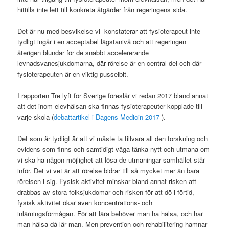
hittills inte lett till konkreta åtgärder från regeringens sida.
Det är nu med besvikelse vi konstaterar att fysioterapeut inte
tydligt ingår i en acceptabel lägstanivå och att regeringen
återigen blundar för de snabbt accelererande
levnadsvanesjukdomarna, där rörelse är en central del och där
fysioterapeuten är en viktig pusselbit.
I rapporten Tre lyft för Sverige föreslår vi redan 2017 bland annat
att det inom elevhälsan ska finnas fysioterapeuter kopplade till
varje skola (
debattartikel i Dagens Medicin 2017
).
Det som är tydligt är att vi måste ta tillvara all den forskning och
evidens som finns och samtidigt våga tänka nytt och utmana om
vi ska ha någon möjlighet att lösa de utmaningar samhället står
inför. Det vi vet är att rörelse bidrar till så mycket mer än bara
rörelsen i sig. Fysisk aktivitet minskar bland annat risken att
drabbas av stora folksjukdomar och risken för att dö i förtid,
fysisk aktivitet ökar även koncentrations- och
inlärningsförmågan. För att lära behöver man ha hälsa, och har
man hälsa då lär man. Men prevention och rehabilitering hamnar