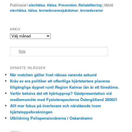
Publicerat i
elevhälsa
,
Hälsa
,
Prevention
,
Rehabilitering
|
Märkt
elevhälsa
,
hälsa
,
levnadsvanesjukdomar
,
levnadsvanor
ARKIV
Arkiv
S
ö
k
SENASTE INLÄGGEN
När matchen gäller livet räknas varenda sekund
Kräv av era politiker att offentliga hjärtstartare placeras
tillgängliga dygnet runt! Region Kalmar län är ett föredöme.
Varför behövs det ett hjärtupprop? Gästpresentation vid
medlemsmöte med Fysioterapeuterna Östergötland 260601
Allt mer fokus på överlevare och närstående inom
hjärtstoppsforskningen
Utbildning Polispensionärerna i Oskarshamn