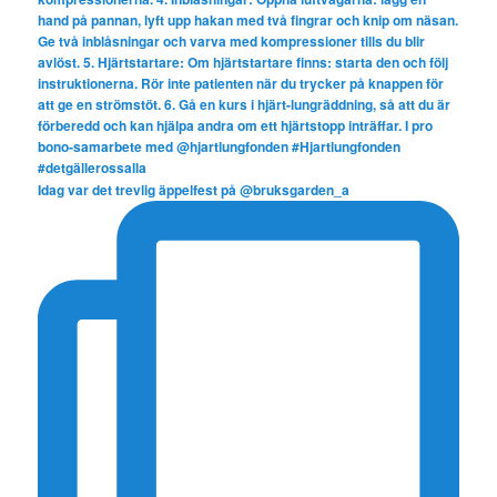
Idag var det trevlig äppelfest på @bruksgarden_a