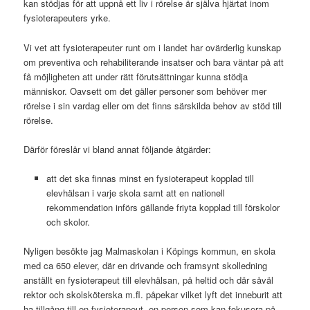
kan stödjas för att uppnå ett liv i rörelse är själva hjärtat inom
fysioterapeuters yrke.
Vi vet att fysioterapeuter runt om i landet har ovärderlig kunskap
om preventiva och rehabiliterande insatser och bara väntar på att
få möjligheten att under rätt förutsättningar kunna stödja
människor. Oavsett om det gäller personer som behöver mer
rörelse i sin vardag eller om det finns särskilda behov av stöd till
rörelse.
Därför föreslår vi bland annat följande åtgärder:
att det ska finnas minst en fysioterapeut kopplad till
elevhälsan i varje skola samt att en nationell
rekommendation införs gällande friyta kopplad till förskolor
och skolor.
Nyligen besökte jag Malmaskolan i Köpings kommun, en skola
med ca 650 elever, där en drivande och framsynt skolledning
anställt en fysioterapeut till elevhälsan, på heltid och där såväl
rektor och skolsköterska m.fl. påpekar vilket lyft det inneburit att
ha tillgång till en fysioterapeut, en person som kan fokusera på