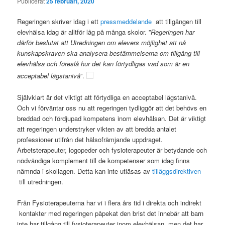
Publicerat
25 februari, 2020
Regeringen skriver idag i ett
pressmeddelande
att tillgången till
elevhälsa idag är alltför låg på många skolor. ”
Regeringen har
därför beslutat att Utredningen om elevers möjlighet att nå
kunskapskraven ska analysera bestämmelserna om tillgång till
elevhälsa och föreslå hur det kan förtydligas vad som är en
acceptabel lägstanivå
”.
Självklart är det viktigt att förtydliga en acceptabel lägstanivå.
Och vi förväntar oss nu att regeringen tydliggör att det behövs en
breddad och fördjupad kompetens inom elevhälsan. Det är viktigt
att regeringen understryker vikten av att bredda antalet
professioner utifrån det hälsofrämjande uppdraget.
Arbetsterapeuter, logopeder och fysioterapeuter är betydande och
nödvändiga komplement till de kompetenser som idag finns
nämnda i skollagen. Detta kan inte utläsas av
tilläggsdirektiven
till utredningen.
Från Fysioterapeuterna har vi i flera års tid i direkta och indirekt
kontakter med regeringen påpekat den brist det innebär att barn
inte har tillgång till fysioterapeuter inom elevhälsan, men det har