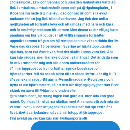
Fint avslut på veckan igår när @stigasportsoffi