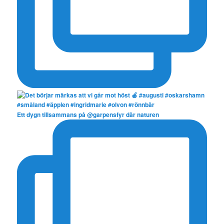
Ett dygn tillsammans på @garpensfyr där naturen