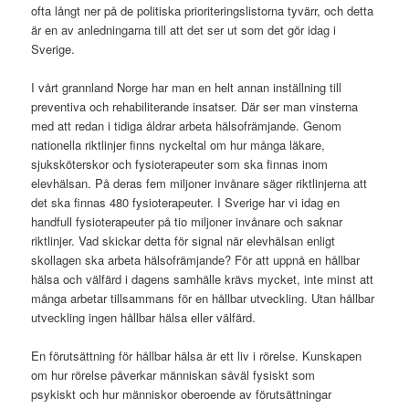
ofta långt ner på de politiska prioriteringslistorna tyvärr, och detta
är en av anledningarna till att det ser ut som det gör idag i
Sverige.
I vårt grannland Norge har man en helt annan inställning till
preventiva och rehabiliterande insatser. Där ser man vinsterna
med att redan i tidiga åldrar arbeta hälsofrämjande. Genom
nationella riktlinjer finns nyckeltal om hur många läkare,
sjuksköterskor och fysioterapeuter som ska finnas inom
elevhälsan. På deras fem miljoner invånare säger riktlinjerna att
det ska finnas 480 fysioterapeuter. I Sverige har vi idag en
handfull fysioterapeuter på tio miljoner invånare och saknar
riktlinjer. Vad skickar detta för signal när elevhälsan enligt
skollagen ska arbeta hälsofrämjande? För att uppnå en hållbar
hälsa och välfärd i dagens samhälle krävs mycket, inte minst att
många arbetar tillsammans för en hållbar utveckling. Utan hållbar
utveckling ingen hållbar hälsa eller välfärd.
En förutsättning för hållbar hälsa är ett liv i rörelse. Kunskapen
om hur rörelse påverkar människan såväl fysiskt som
psykiskt och hur människor oberoende av förutsättningar