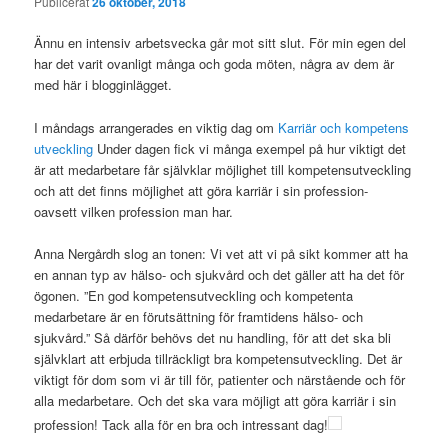
Publicerat
26 oktober, 2018
Ännu en intensiv arbetsvecka går mot sitt slut. För min egen del
har det varit ovanligt många och goda möten, några av dem är
med här i blogginlägget.
I måndags arrangerades en viktig dag om
Karriär och kompetens
utveckling
Under dagen fick vi många exempel på hur viktigt det
är att medarbetare får självklar möjlighet till kompetensutveckling
och att det finns möjlighet att göra karriär i sin profession-
oavsett vilken profession man har
.
Anna Nergårdh slog an tonen: Vi vet att vi på sikt kommer att ha
en annan typ av hälso- och sjukvård och det gäller att ha det för
ögonen. ”En god kompetensutveckling och kompetenta
medarbetare är en förutsättning för framtidens hälso- och
sjukvård.” Så därför behövs det nu handling, för att det ska bli
självklart att erbjuda tillräckligt bra kompetensutveckling. Det är
viktigt för dom som vi är till för, patienter och närstående och för
alla medarbetare. Och det ska vara möjligt att göra karriär i sin
profession! Tack alla för en bra och intressant dag!