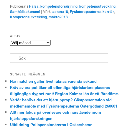
Publicerat i
Hälsa
,
kompetensförsörjning
,
kompetensutveckling
,
Samhällsekonomi
|
Märkt
astana18
,
Fysioterapeuterna
,
karriär
,
Kompetensutveckling
,
makro2018
ARKIV
Arkiv
S
ö
k
SENASTE INLÄGGEN
När matchen gäller livet räknas varenda sekund
Kräv av era politiker att offentliga hjärtstartare placeras
tillgängliga dygnet runt! Region Kalmar län är ett föredöme.
Varför behövs det ett hjärtupprop? Gästpresentation vid
medlemsmöte med Fysioterapeuterna Östergötland 260601
Allt mer fokus på överlevare och närstående inom
hjärtstoppsforskningen
Utbildning Polispensionärerna i Oskarshamn