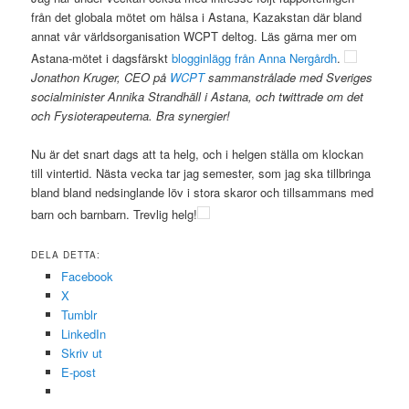
från det globala mötet om hälsa i Astana, Kazakstan där bland
annat vår världsorganisation WCPT deltog. Läs gärna mer om
Astana-mötet i dagsfärskt
blogginlägg från Anna Nergårdh
.
Jonathon Kruger, CEO på
WCPT
sammanstrålade med Sveriges
socialminister Annika Strandhäll i Astana, och twittrade om det
och Fysioterapeuterna. Bra synergier!
Nu är det snart dags att ta helg, och i helgen ställa om klockan
till vintertid. Nästa vecka tar jag semester, som jag ska tillbringa
bland bland nedsinglande löv i stora skaror och tillsammans med
barn och barnbarn. Trevlig helg!
DELA DETTA:
Facebook
X
Tumblr
LinkedIn
Skriv ut
E-post