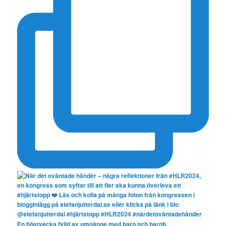
En höstvecka fylld av umgänge med barn och barnb