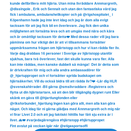
Fint avslut på veckan igår när @stigasportsoffi