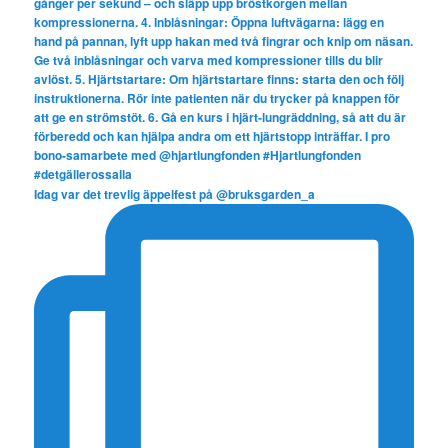
Idag var det trevlig äppelfest på @bruksgarden_a