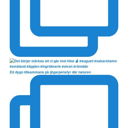
Ett dygn tillsammans på @garpensfyr där naturen