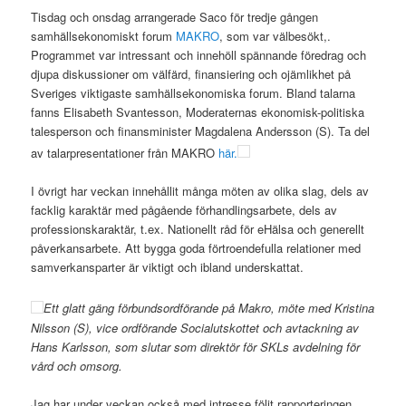
Tisdag och onsdag arrangerade Saco för tredje gången
samhällsekonomiskt forum
MAKRO
, som var välbesökt,.
Programmet var intressant och innehöll spännande föredrag och
djupa diskussioner om välfärd, finansiering och ojämlikhet på
Sveriges viktigaste samhällsekonomiska forum. Bland talarna
fanns Elisabeth Svantesson, Moderaternas ekonomisk-politiska
talesperson och finansminister Magdalena Andersson (S). Ta del
av talarpresentationer från MAKRO
här.
I övrigt har veckan innehållit många möten av olika slag, dels av
facklig karaktär med pågående förhandlingsarbete, dels av
professionskaraktär, t.ex. Nationellt råd för eHälsa och generellt
påverkansarbete. Att bygga goda förtroendefulla relationer med
samverkansparter är viktigt och ibland underskattat.
Ett glatt gäng förbundsordförande på Makro, möte med Kristina
Nilsson (S), vice ordförande Socialutskottet och avtackning av
Hans Karlsson, som slutar som direktör för SKLs avdelning för
vård och omsorg.
Jag har under veckan också med intresse följt rapporteringen