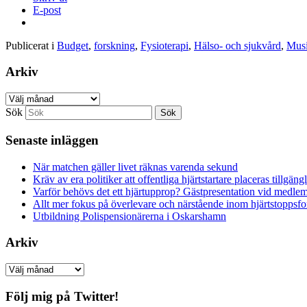
E-post
Publicerat i
Budget
,
forskning
,
Fysioterapi
,
Hälso- och sjukvård
,
Musi
Arkiv
Arkiv
Sök
Senaste inläggen
När matchen gäller livet räknas varenda sekund
Kräv av era politiker att offentliga hjärtstartare placeras tillgä
Varför behövs det ett hjärtupprop? Gästpresentation vid medl
Allt mer fokus på överlevare och närstående inom hjärtstoppsf
Utbildning Polispensionärerna i Oskarshamn
Arkiv
Arkiv
Följ mig på Twitter!