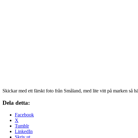
Skickar med ett färskt foto från Småland, med lite vitt på marken så här
Dela detta:
Facebook
X
Tumblr
LinkedIn
Skriv ut