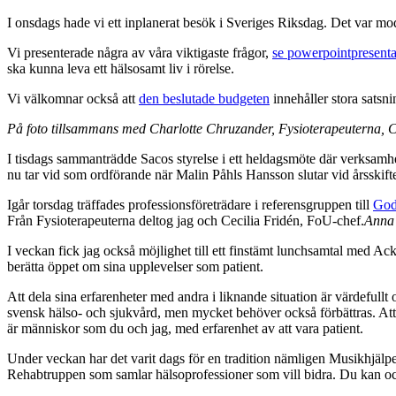
I onsdags hade vi ett inplanerat besök i Sveriges Riksdag. Det var mo
Vi presenterade några av våra viktigaste frågor,
se powerpointpresenta
ska kunna leva ett hälsosamt liv i rörelse.
Vi välkomnar också att
den beslutade budgeten
innehåller stora satsni
På foto tillsammans med Charlotte Chruzander, Fysioterapeuterna, C
I tisdags sammanträdde Sacos styrelse i ett heldagsmöte där verksamh
nu tar vid som ordförande när Malin Påhls Hansson slutar vid årsskift
Igår torsdag träffades professionsföreträdare i referensgruppen till
God
Från Fysioterapeuterna deltog jag och Cecilia Fridén, FoU-chef.
Anna 
I veckan fick jag också möjlighet till ett finstämt lunchsamtal med Ack
berätta öppet om sina upplevelser som patient.
Att dela sina erfarenheter med andra i liknande situation är värdefullt 
svensk hälso- och sjukvård, men mycket behöver också förbättras. Att de
är människor som du och jag, med erfarenhet av att vara patient.
Under veckan har det varit dags för en tradition nämligen Musikhjälpe
Rehabtruppen som samlar hälsoprofessioner som vill bidra. Du kan 