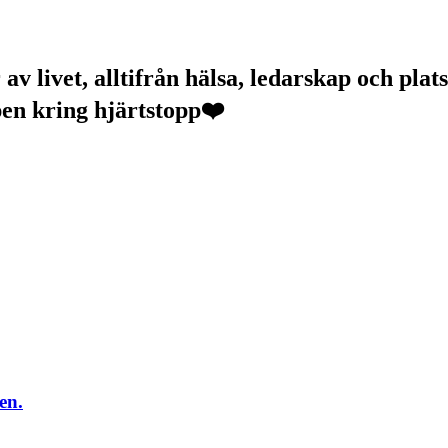
v livet, alltifrån hälsa, ledarskap och plats
pen kring hjärtstopp❤️
en.