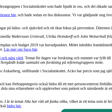
deratgruppen i Socialutskottet som hade bjudit in oss, och det råkade 
tionen här,
och hade sedan en bra diskussion. Vi var glädjande nog överen
ngar på hälso- och sjukvård och ett ökat fokus på prevention. Däremot är
amilla Waltersson Grönvall, Ulrika Heindorff och John Weinerhall frå
etsplan och budget 2019 var huvudpunkter. Mötet inleddes framtidsinri
et.
Läs mer om Saco här
.
 och nära vård
. Temat för dagen var forskning och rummet var fyllt til
Nergårdh ledde samtalet om forskning på referensgruppens möte.
o Ankarberg, ordförande i Socialutskottet. Acko har precis som jag själv
och kan förhoppningsvis också bidra till ett mer personcentrerat förhålln
la sina erfarenheter och upplevelser som patient och närstående är ett sä
n. I år är temat
Alla har rätt att funka olika
, vilket är ett tema som är hö
också
bidra här.