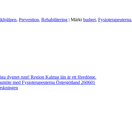
khjälpen
,
Prevention
,
Rehabilitering
|
Märkt
budget
,
Fysioterapeuterna
ngliga dygnet runt! Region Kalmar län är ett föredöme.
emsmöte med Fysioterapeuterna Östergötland 260601
orskningen