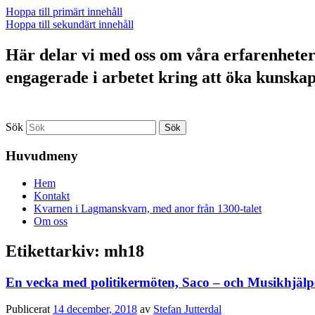
Hoppa till primärt innehåll
Hoppa till sekundärt innehåll
Här delar vi med oss om våra erfarenheter a
engagerade i arbetet kring att öka kunska
Sök
Huvudmeny
Hem
Kontakt
Kvarnen i Lagmanskvarn, med anor från 1300-talet
Om oss
Etikettarkiv:
mh18
En vecka med politikermöten, Saco – och Musikhjälp
Publicerat
14 december, 2018
av
Stefan Jutterdal