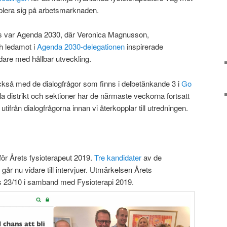
ablera sig på arbetsmarknaden.
s var Agenda 2030, där Veronica Magnusson,
h ledamot i
Agenda 2030-delegationen
inspirerade
dare med hållbar utveckling.
kså med de dialogfrågor som finns i delbetänkande 3 i
Go
la distrikt och sektioner har de närmaste veckorna fortsatt
tifrån dialogfrågorna innan vi återkopplar till utredningen.
ör Årets fysioterapeut 2019.
Tre kandidater
av de
år nu vidare till intervjuer. Utmärkelsen Årets
örs 23/10 i samband med Fysioterapi 2019.