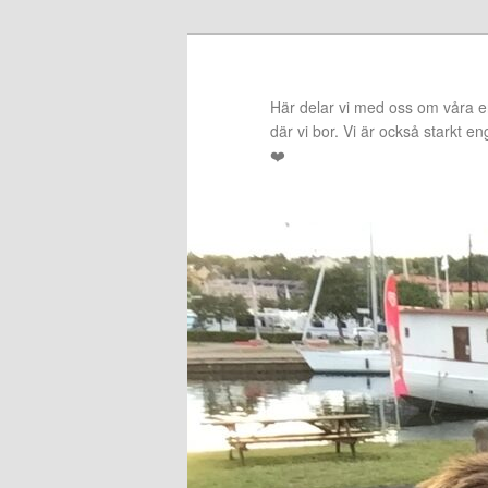
Hoppa
Hoppa
till
till
primärt
sekundärt
Här delar vi med oss om våra erf
innehåll
innehåll
där vi bor. Vi är också starkt e
❤️