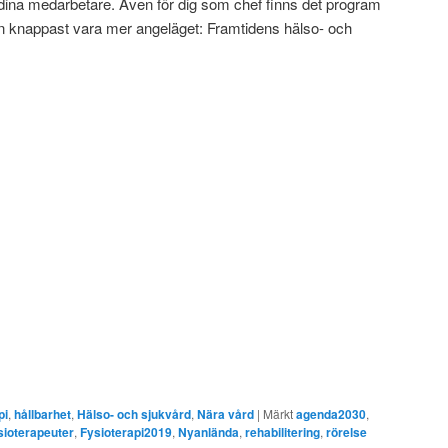
 för dina medarbetare. Även för dig som chef finns det program
n knappast vara mer angeläget: Framtidens hälso- och
pi
,
hållbarhet
,
Hälso- och sjukvård
,
Nära vård
|
Märkt
agenda2030
,
sioterapeuter
,
Fysioterapi2019
,
Nyanlända
,
rehabilitering
,
rörelse