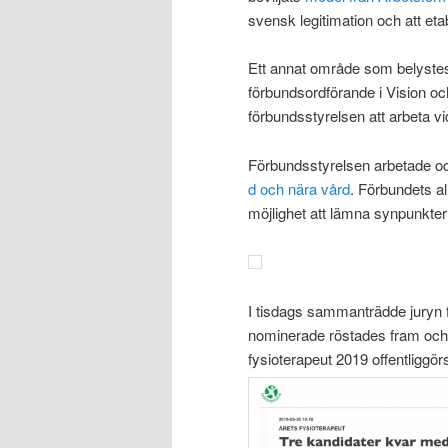
svensk legitimation och att et
Ett annat område som belyste
förbundsordförande i Vision oc
förbundsstyrelsen att arbeta vi
Förbundsstyrelsen arbetade oc
d och nära vård
. Förbundets al
möjlighet att lämna synpunkter u
I tisdags sammanträdde juryn f
nominerade röstades fram och g
fysioterapeut 2019 offentligg