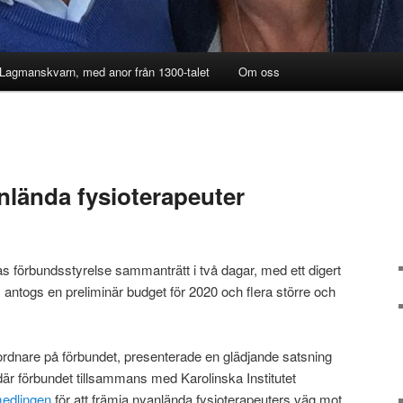
 Lagmanskvarn, med anor från 1300-talet
Om oss
nlända fysioterapeuter
s förbundsstyrelse sammanträtt i två dagar, med ett digert
 antogs en preliminär budget för 2020 och flera större och
ordnare på förbundet, presenterade en glädjande satsning
där förbundet tillsammans med Karolinska Institutet
medlingen
för att främja nyanlända fysioterapeuters väg mot