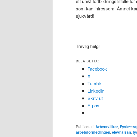
ett unikt fortbildningstillfälle
som kan intressera. Ämnet ka
sjukvård!
Trevlig helg!
DELA DETTA:
Facebook
X
Tumblr
LinkedIn
Skriv ut
E-post
Publicerat i
Arbetsvillkor
,
Fysiotera
arbetsförmedlingen
,
elevhälsan
,
fy