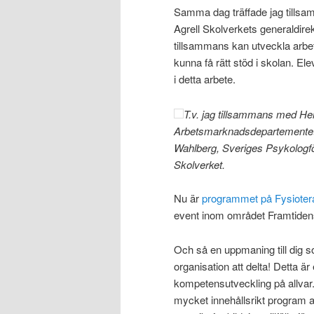
Samma dag träffade jag tillsa
Agrell Skolverkets generaldirek
tillsammans kan utveckla arbete
kunna få rätt stöd i skolan. El
i detta arbete.
T.v. jag tillsammans med H
Arbetsmarknadsdepartementet,
Wahlberg, Sveriges Psykologfö
Skolverket.
Nu är
programmet på Fysioter
event inom området Framtidens h
Och så en uppmaning till dig s
organisation att delta! Detta är 
kompetensutveckling på allvar.
mycket innehållsrikt program a