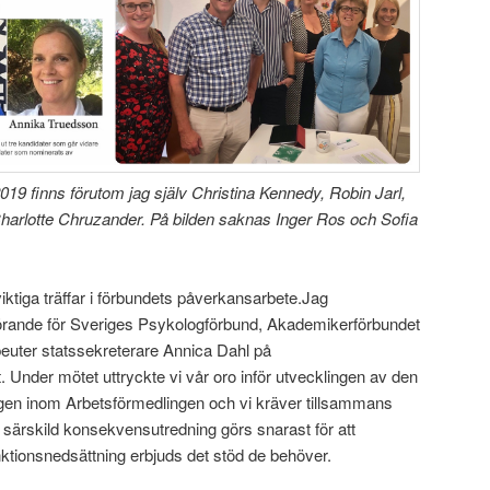
 2019 finns förutom jag själv Christina Kennedy, Robin Jarl,
Charlotte Chruzander. På bilden saknas Inger Ros och Sofia
vå viktiga träffar i förbundets påverkansarbete.Jag
örande för Sveriges Psykologförbund, Akademikerförbundet
uter statssekreterare Annica Dahl på
Under mötet uttryckte vi vår oro inför utvecklingen av den
ringen inom Arbetsförmedlingen och vi kräver tillsammans
särskild konsekvensutredning görs snarast för att
ktionsnedsättning erbjuds det stöd de behöver.