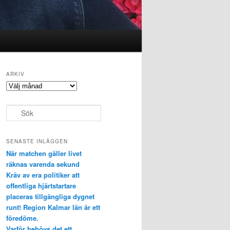
ARKIV
Arkiv
S
ö
k
SENASTE INLÄGGEN
När matchen gäller livet
räknas varenda sekund
Kräv av era politiker att
offentliga hjärtstartare
placeras tillgängliga dygnet
runt! Region Kalmar län är ett
föredöme.
Varför behövs det ett