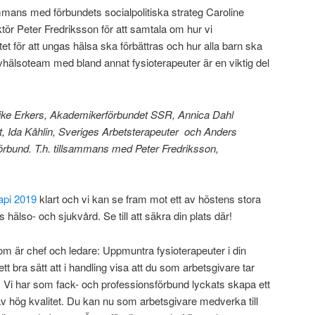
mmans med förbundets socialpolitiska strateg Caroline
tör Peter Fredriksson för att samtala om hur vi
t för att ungas hälsa ska förbättras och hur alla barn ska
evhälsoteam med bland annat fysioterapeuter är en viktig del
eike Erkers, Akademikerförbundet SSR, Annica Dahl
 Ida Kåhlin, Sveriges Arbetsterapeuter och Anders
rbund. T.h. tillsammans med Peter Fredriksson,
api 2019
klart och vi kan se fram mot ett av höstens stora
älso- och sjukvård. Se till att säkra din plats där!
om är chef och ledare: Uppmuntra fysioterapeuter i din
ett bra sätt att i handling visa att du som arbetsgivare tar
 Vi har som fack- och professionsförbund lyckats skapa ett
v hög kvalitet. Du kan nu som arbetsgivare medverka till