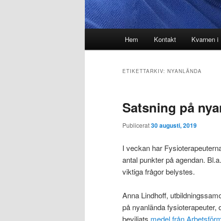
Huvudmeny
Hem
Kontakt
Kvarnen i
ETIKETTARKIV:
NYANLÄNDA
Satsning på nya
Publicerat
30 augusti, 2019
I veckan har Fysioterapeuterna
antal punkter på agendan. Bl.a.
viktiga frågor belystes.
Anna Lindhoff, utbildningssam
på nyanlända fysioterapeuter, 
beviljats
medel från Arbetsför