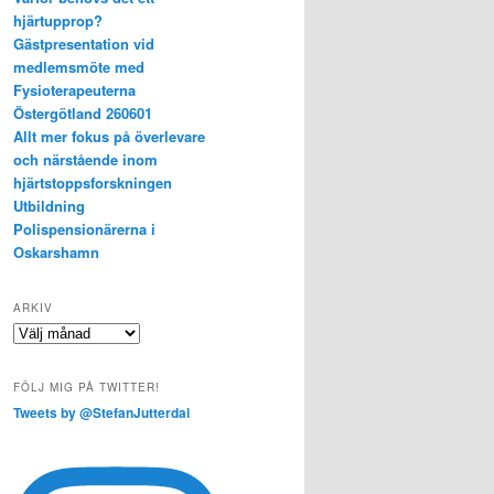
hjärtupprop?
Gästpresentation vid
medlemsmöte med
Fysioterapeuterna
Östergötland 260601
Allt mer fokus på överlevare
och närstående inom
hjärtstoppsforskningen
Utbildning
Polispensionärerna i
Oskarshamn
ARKIV
Arkiv
FÖLJ MIG PÅ TWITTER!
Tweets by @StefanJutterdal