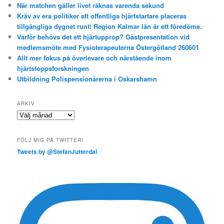
När matchen gäller livet räknas varenda sekund
Kräv av era politiker att offentliga hjärtstartare placeras
tillgängliga dygnet runt! Region Kalmar län är ett föredöme.
Varför behövs det ett hjärtupprop? Gästpresentation vid
medlemsmöte med Fysioterapeuterna Östergötland 260601
Allt mer fokus på överlevare och närstående inom
hjärtstoppsforskningen
Utbildning Polispensionärerna i Oskarshamn
ARKIV
Arkiv
FÖLJ MIG PÅ TWITTER!
Tweets by @StefanJutterdal