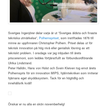
Sveriges Ingenjörer delar varje år ut ”Sveriges äldsta och finaste
tekniska utmärkelse”,
Polhemspriset
, som instiftades 1876 till
minne av uppfinnaren Christopher Polhem. Priset delas ut för
teknisk innovation på hög nivå eller genialisk lösning av ett
tekniskt problem. I onsdags var jag inbjuden till årets
prisceremoni, som leddes förtjänstfullt av förbundsordförande
Ulrika Lindstrand.
Peter Halldin, Hans von Holst och Svein Kleiven tog emot årets
Polhemspris för sin innovation MIPS, hjälmtekniken som imiterar
hjärnans eget skyddssystem. Tack för en högtidlig och
innehållsrik kväll!
Önskar er nu alla en skön novemberhelg!