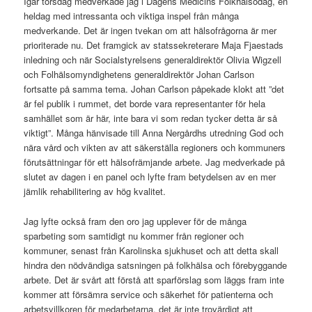
Igår torsdag medverkade jag i Dagens Medicins Folkhälsodag, en
heldag med intressanta och viktiga inspel från många
medverkande. Det är ingen tvekan om att hälsofrågorna är mer
prioriterade nu. Det framgick av statssekreterare Maja Fjaestads
inledning och när Socialstyrelsens generaldirektör Olivia Wigzell
och Folhälsomyndighetens generaldirektör Johan Carlson
fortsatte på samma tema. Johan Carlson påpekade klokt att ”det
är fel publik i rummet, det borde vara representanter för hela
samhället som är här, inte bara vi som redan tycker detta är så
viktigt”. Många hänvisade till Anna Nergårdhs utredning God och
nära vård och vikten av att säkerställa regioners och kommuners
förutsättningar för ett hälsofrämjande arbete. Jag medverkade på
slutet av dagen i en panel och lyfte fram betydelsen av en mer
jämlik rehabilitering av hög kvalitet.
Jag lyfte också fram den oro jag upplever för de många
sparbeting som samtidigt nu kommer från regioner och
kommuner, senast från Karolinska sjukhuset och att detta skall
hindra den nödvändiga satsningen på folkhälsa och förebyggande
arbete. Det är svårt att förstå att sparförslag som läggs fram inte
kommer att försämra service och säkerhet för patienterna och
arbetsvillkoren för medarbetarna, det är inte trovärdigt att