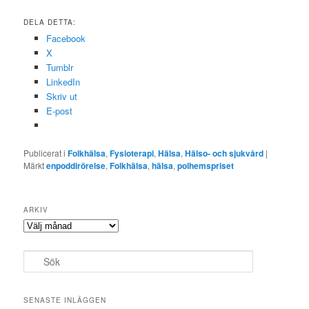
DELA DETTA:
Facebook
X
Tumblr
LinkedIn
Skriv ut
E-post
Publicerat i
Folkhälsa
,
Fysioterapi
,
Hälsa
,
Hälso- och sjukvård
|
Märkt
enpoddirörelse
,
Folkhälsa
,
hälsa
,
polhemspriset
ARKIV
Arkiv
S
ö
k
SENASTE INLÄGGEN