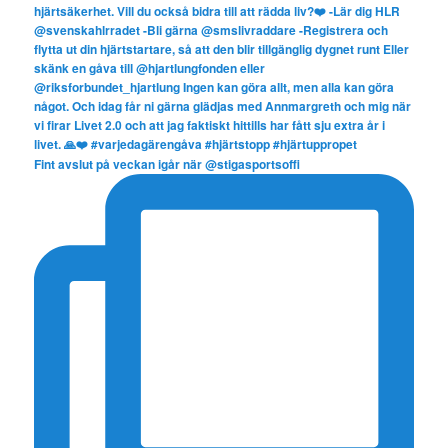
Fint avslut på veckan igår när @stigasportsoffi