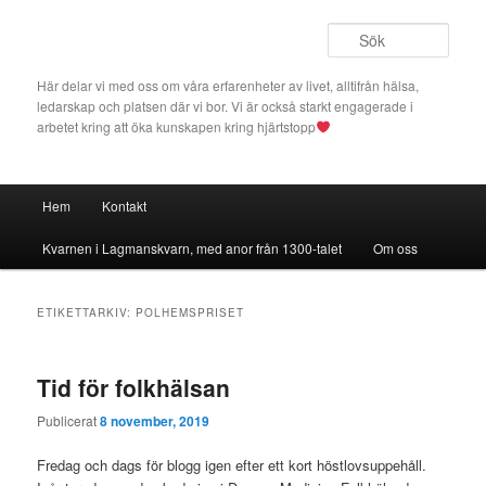
Hoppa
Hoppa
till
till
Sök
primärt
sekundärt
innehåll
innehåll
Här delar vi med oss om våra erfarenheter av livet, alltifrån hälsa,
ledarskap och platsen där vi bor. Vi är också starkt engagerade i
arbetet kring att öka kunskapen kring hjärtstopp
Huvudmeny
Hem
Kontakt
Kvarnen i Lagmanskvarn, med anor från 1300-talet
Om oss
ETIKETTARKIV:
POLHEMSPRISET
Tid för folkhälsan
Publicerat
8 november, 2019
Fredag och dags för blogg igen efter ett kort höstlovsuppehåll.