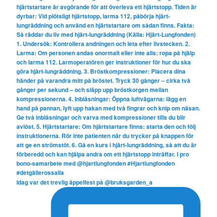
Idag var det trevlig äppelfest på @bruksgarden_a