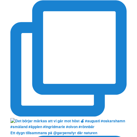
Ett dygn tillsammans på @garpensfyr där naturen