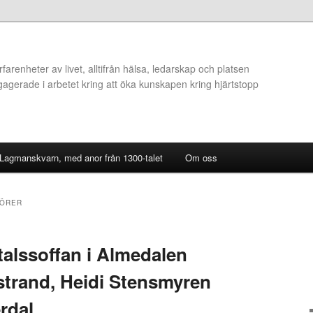
arenheter av livet, alltifrån hälsa, ledarskap och platsen
ngagerade i arbetet kring att öka kunskapen kring hjärtstopp
 Lagmanskvarn, med anor från 1300-talet
Om oss
JÖRER
talssoffan i Almedalen
strand, Heidi Stensmyren
rdal