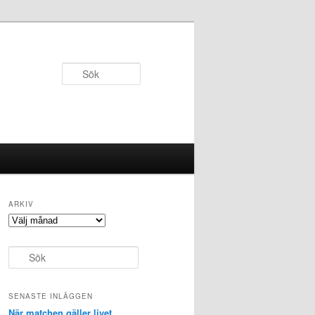
Sök
ARKIV
Arkiv
S
ö
k
SENASTE INLÄGGEN
När matchen gäller livet