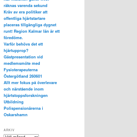
räknas varenda sekund
Kräv av era politiker att
offentliga hjärtstartare
placeras tillgängliga dygnet
runt! Region Kalmar län är ett
föredöme.
Varför behövs det ett
hjärtupprop?
Gästpresentation vid
medlemsmöte med
Fysioterapeuterna
Östergötland 260601
Allt mer fokus på överlevare
och närstående inom
hjärtstoppsforskningen
Utbildning
Polispensionärerna i
Oskarshamn
ARKIV
Arkiv