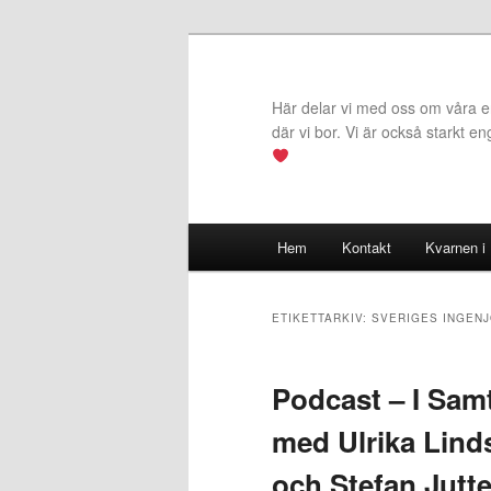
Hoppa
Hoppa
till
till
primärt
sekundärt
Här delar vi med oss om våra erf
innehåll
innehåll
där vi bor. Vi är också starkt e
Huvudmeny
Hem
Kontakt
Kvarnen i
ETIKETTARKIV:
SVERIGES INGEN
Podcast – I Sam
med Ulrika Lind
och Stefan Jutte