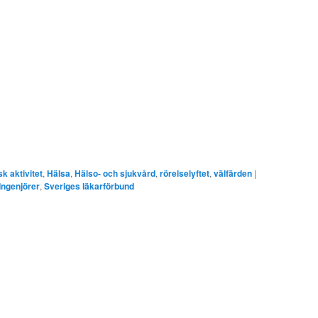
sk aktivitet
,
Hälsa
,
Hälso- och sjukvård
,
rörelselyftet
,
välfärden
|
Ingenjörer
,
Sveriges läkarförbund