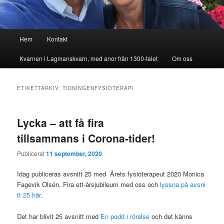
Huvudmeny
Hem
Kontakt
Kvarnen i Lagmanskvarn, med anor från 1300-talet
Om oss
ETIKETTARKIV:
TIDNINGENFYSIOTERAPI
Lycka – att få fira
tillsammans i Corona-tider!
Publicerat
11 september, 2020
Idag publiceras avsnitt 25 med Årets fysioterapeut 2020 Monica
Fagevik Olsén. Fira ett-årsjubileum med oss och
lyssna på avsni
tt 25 här
.
Det har blivit 25 avsnitt med
En podd i rörelse
och det känns