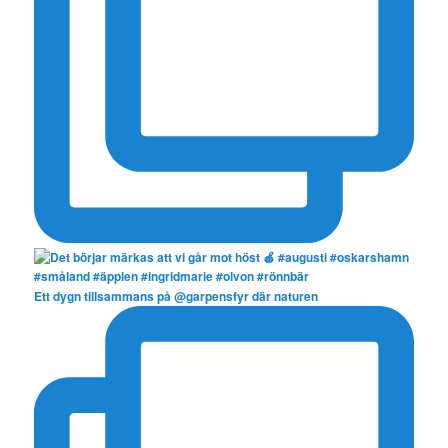
Ett dygn tillsammans på @garpensfyr där naturen