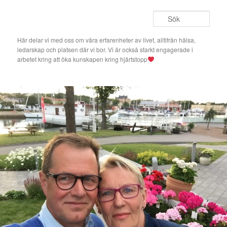
Hoppa
Hoppa
till
till
Sök
primärt
sekundärt
innehåll
innehåll
Här delar vi med oss om våra erfarenheter av livet, alltifrån hälsa,
ledarskap och platsen där vi bor. Vi är också starkt engagerade i
arbetet kring att öka kunskapen kring hjärtstopp