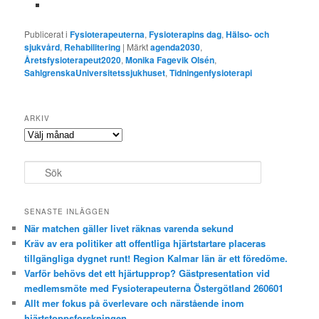
Publicerat i
Fysioterapeuterna
,
Fysioterapins dag
,
Hälso- och
sjukvård
,
Rehabilitering
|
Märkt
agenda2030
,
Åretsfysioterapeut2020
,
Monika Fagevik Olsén
,
SahlgrenskaUniversitetssjukhuset
,
Tidningenfysioterapi
ARKIV
Arkiv
S
ö
k
SENASTE INLÄGGEN
När matchen gäller livet räknas varenda sekund
Kräv av era politiker att offentliga hjärtstartare placeras
tillgängliga dygnet runt! Region Kalmar län är ett föredöme.
Varför behövs det ett hjärtupprop? Gästpresentation vid
medlemsmöte med Fysioterapeuterna Östergötland 260601
Allt mer fokus på överlevare och närstående inom
hjärtstoppsforskningen