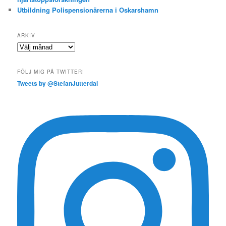
Utbildning Polispensionärerna i Oskarshamn
ARKIV
Arkiv
FÖLJ MIG PÅ TWITTER!
Tweets by @StefanJutterdal