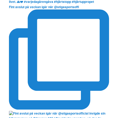
Fint avslut på veckan igår när @stigasportsoffi