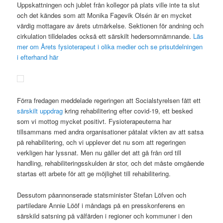
Uppskattningen och jublet från kollegor på plats ville inte ta slut
och det kändes som att Monika Fagevik Olsén är en mycket
värdig mottagare av årets utmärkelse. Sektionen för andning och
cirkulation tilldelades också ett särskilt hedersomnämnande.
Läs
mer om Årets fysioterapeut i olika medier och se prisutdelningen
i efterhand här
Förra fredagen meddelade regeringen att Socialstyrelsen fått ett
särskilt uppdrag
kring rehabilitering efter covid-19, ett besked
som vi mottog mycket positivt. Fysioterapeuterna har
tillsammans med andra organisationer påtalat vikten av att satsa
på rehabilitering, och vi upplever det nu som att regeringen
verkligen har lyssnat. Men nu gäller det att gå från ord till
handling, rehabiliteringsskulden är stor, och det måste omgående
startas ett arbete för att ge möjlighet till rehabilitering.
Dessutom påannonserade statsminister Stefan Löfven och
partiledare Annie Lööf i måndags på en presskonferens en
särskild satsning på välfärden i regioner och kommuner i den