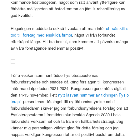
kommande höstbudgeten, något som rätt använt ytterligare kan
förbättra möjligheten att åstadkomma en jämlik rehabilitering av
god kvalitet.
Regeringen meddelade också i veckan att man inför
ett särskilt s
töd till företag med enskilda firmor
, något vi från förbundet
efterfrågat länge. Ett bra beslut, som kommer att påverka många
av våra företagande medlemmar positivt.
Förra veckan sammanträdde Fysioterapeuternas
förbundsstyrelse och enades då kring förslagen till kongressen
inför mandatperioden 2021-2024. Kongressen genomförs digitalt
den 14-15 november. I ett
nytt läsvärt nummer av tidningen Fysio
terapi
presenteras förslaget till ny förbundsstyrelse och i
förbundsledaren skriver jag om förbundsstyrelsens förslag om att
Fysioterapeuterna i framtiden ska beakta Agenda 2030 i hela
förbundets verksamhet och ta fram en hållbarhetsstrategi. Jag
känner mig personligen väldigt glad för detta förslag och jag
hoppas verkligen kongressen fattar ett positivt beslut om detta.