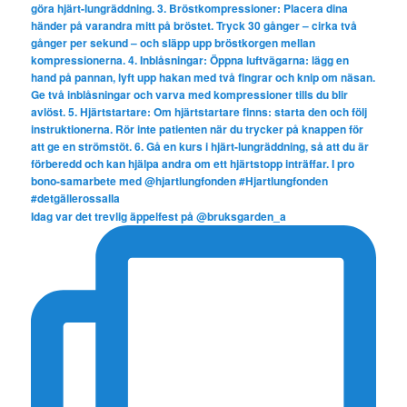
Idag var det trevlig äppelfest på @bruksgarden_a