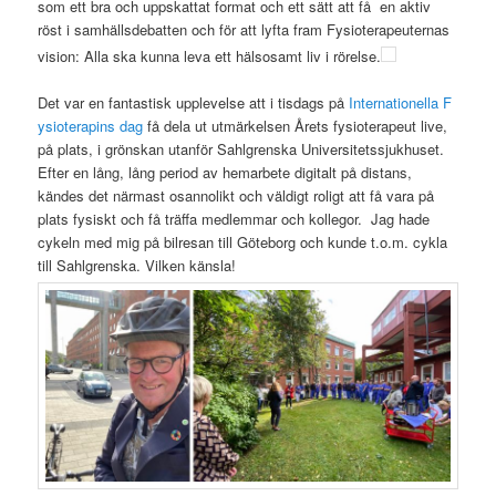
som ett bra och uppskattat format och ett sätt att få en aktiv
röst i samhällsdebatten och för att lyfta fram Fysioterapeuternas
vision: Alla ska kunna leva ett hälsosamt liv i rörelse.
Det var en fantastisk upplevelse att i tisdags på
Internationella F
ysioterapins dag
få dela ut utmärkelsen Årets fysioterapeut live,
på plats, i grönskan utanför Sahlgrenska Universitetssjukhuset.
Efter en lång, lång period av hemarbete digitalt på distans,
kändes det närmast osannolikt och väldigt roligt att få vara på
plats fysiskt och få träffa medlemmar och kollegor. Jag hade
cykeln med mig på bilresan till Göteborg och kunde t.o.m. cykla
till Sahlgrenska. Vilken känsla!