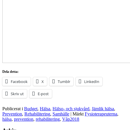
Dela detta:
Facebook
X
Tumblr
LinkedIn
Skriv ut
E-post
Publicerat i
Budget
,
Hälsa
,
Hälso- och sjukvård
,
Jämlik hälsa
,
Prevention
,
Rehabilitering
,
Samhälle
|
Märkt
Fysioterapeuterna
,
hälsa
,
prevention
,
rehabilitering
,
Våp2018