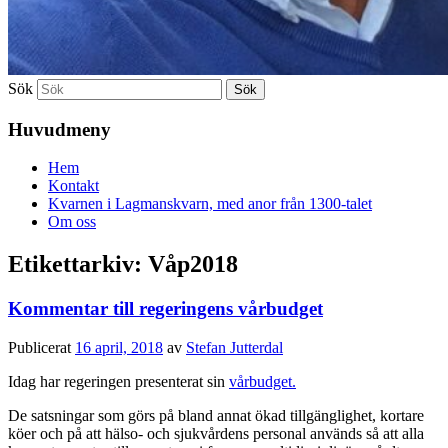
Sök
Huvudmeny
Hem
Kontakt
Kvarnen i Lagmanskvarn, med anor från 1300-talet
Om oss
Etikettarkiv:
Våp2018
Kommentar till regeringens vårbudget
Publicerat
16 april, 2018
av
Stefan Jutterdal
Idag har regeringen presenterat sin
vårbudget.
De satsningar som görs på bland annat ökad tillgänglighet, kortare
köer och på att hälso- och sjukvårdens personal används så att alla