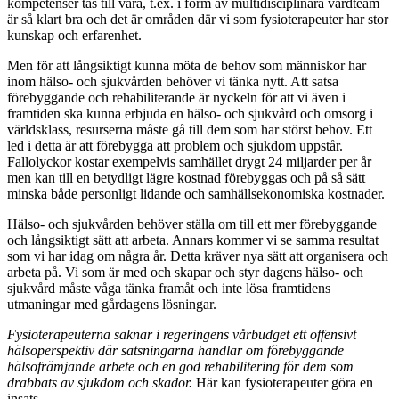
kompetenser tas till vara, t.ex. i form av multidisciplinära vårdteam
är så klart bra och det är områden där vi som fysioterapeuter har stor
kunskap och erfarenhet.
Men för att långsiktigt kunna möta de behov som människor har
inom hälso- och sjukvården behöver vi tänka nytt. Att satsa
förebyggande och rehabiliterande är nyckeln för att vi även i
framtiden ska kunna erbjuda en hälso- och sjukvård och omsorg i
världsklass, resurserna måste gå till dem som har störst behov. Ett
led i detta är att förebygga att problem och sjukdom uppstår.
Fallolyckor kostar exempelvis samhället drygt 24 miljarder per år
men kan till en betydligt lägre kostnad förebyggas och på så sätt
minska både personligt lidande och samhällsekonomiska kostnader.
Hälso- och sjukvården behöver ställa om till ett mer förebyggande
och långsiktigt sätt att arbeta. Annars kommer vi se samma resultat
som vi har idag om några år. Detta kräver nya sätt att organisera och
arbeta på. Vi som är med och skapar och styr dagens hälso- och
sjukvård måste våga tänka framåt och inte lösa framtidens
utmaningar med gårdagens lösningar.
Fysioterapeuterna saknar i regeringens vårbudget ett offensivt
hälsoperspektiv där satsningarna handlar om förebyggande
hälsofrämjande arbete och en god rehabilitering för dem som
drabbats av sjukdom och skador.
Här kan fysioterapeuter göra en
insats.