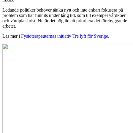
Ledande politiker behöver tänka nytt och inte enbart fokusera på
problem som har funnits under lång tid, som till exempel vårdköer
och vårdplatsbrist. Nu är det hög tid att prioritera det förebyggande
arbetet.
Läs mer i
Fysioterapeuternas initiativ Tre lyft för Sverige.