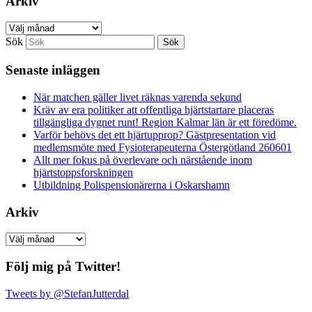
Arkiv
Arkiv
Sök
Senaste inläggen
När matchen gäller livet räknas varenda sekund
Kräv av era politiker att offentliga hjärtstartare placeras
tillgängliga dygnet runt! Region Kalmar län är ett föredöme.
Varför behövs det ett hjärtupprop? Gästpresentation vid
medlemsmöte med Fysioterapeuterna Östergötland 260601
Allt mer fokus på överlevare och närstående inom
hjärtstoppsforskningen
Utbildning Polispensionärerna i Oskarshamn
Arkiv
Arkiv
Följ mig på Twitter!
Tweets by @StefanJutterdal