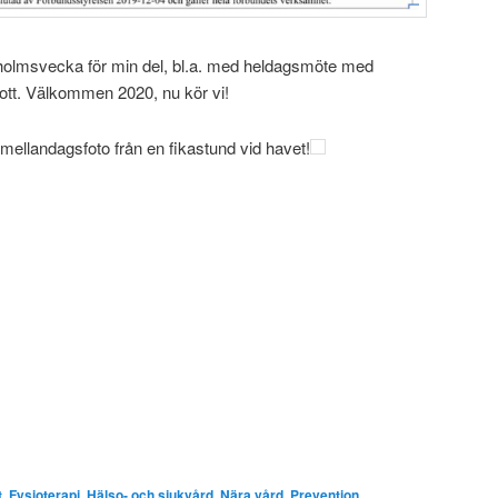
kholmsvecka för min del, bl.a. med heldagsmöte med
ott. Välkommen 2020, nu kör vi!
 mellandagsfoto från en fikastund vid havet!
t
,
Fysioterapi
,
Hälso- och sjukvård
,
Nära vård
,
Prevention
,