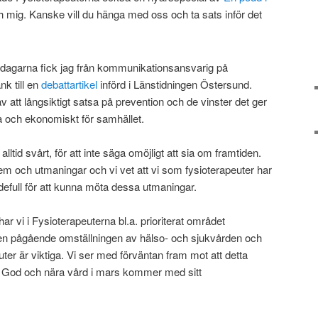
 mig. Kanske vill du hänga med oss och ta sats inför det
ndagarna fick jag från kommunikationsansvarig på
nk till en
debattartikel
införd i Länstidningen Östersund.
 att långsiktigt satsa på prevention och de vinster det ger
na och ekonomiskt för samhället.
ltid svårt, för att inte säga omöjligt att sia om framtiden.
lem och utmaningar och vi vet att vi som fysioterapeuter har
efull för att kunna möta dessa utmaningar.
har vi
i
Fysioterapeuterna
bl.a.
prioriterat
området
den pågående
omställning
en av hälso- och sjukvården och
euter
är
viktiga.
Vi ser med förväntan fram mot att detta
n God och nära vård
i mars kommer med sitt