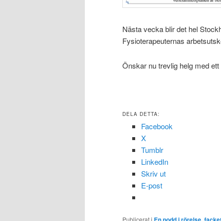
Nästa vecka blir det hel Stoc
Fysioterapeuternas arbetsutsk
Önskar nu trevlig helg med ett
DELA DETTA:
Facebook
X
Tumblr
LinkedIn
Skriv ut
E-post
Publicerat i
En podd i rörelse
,
facke