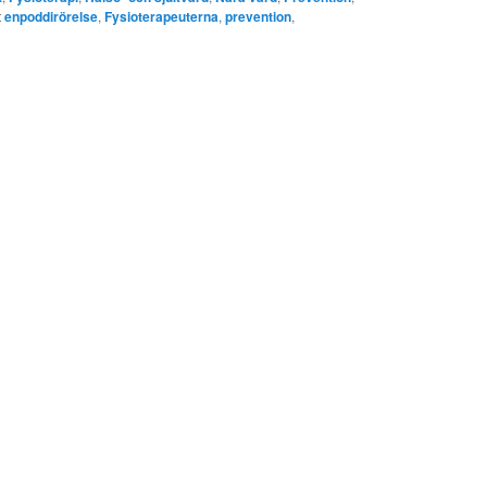
t
enpoddirörelse
,
Fysioterapeuterna
,
prevention
,