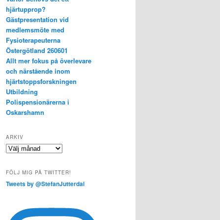
hjärtupprop?
Gästpresentation vid
medlemsmöte med
Fysioterapeuterna
Östergötland 260601
Allt mer fokus på överlevare
och närstående inom
hjärtstoppsforskningen
Utbildning
Polispensionärerna i
Oskarshamn
ARKIV
Arkiv
FÖLJ MIG PÅ TWITTER!
Tweets by @StefanJutterdal