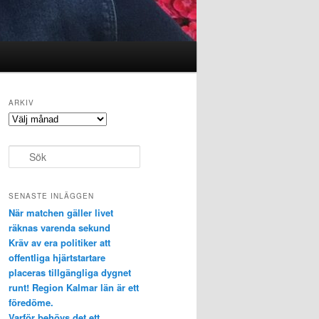
ARKIV
Arkiv
S
ö
k
SENASTE INLÄGGEN
När matchen gäller livet
räknas varenda sekund
Kräv av era politiker att
offentliga hjärtstartare
placeras tillgängliga dygnet
runt! Region Kalmar län är ett
föredöme.
Varför behövs det ett