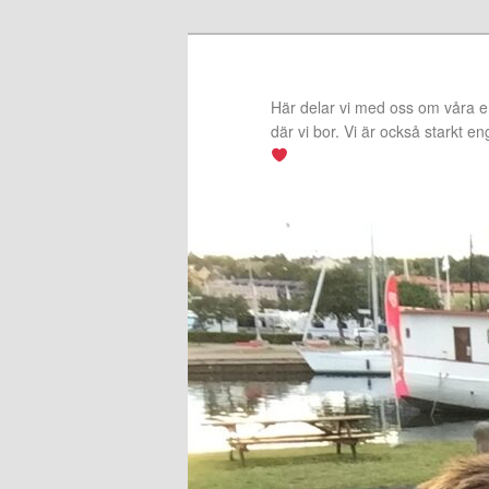
Hoppa
Hoppa
till
till
primärt
sekundärt
Här delar vi med oss om våra erf
innehåll
innehåll
där vi bor. Vi är också starkt e