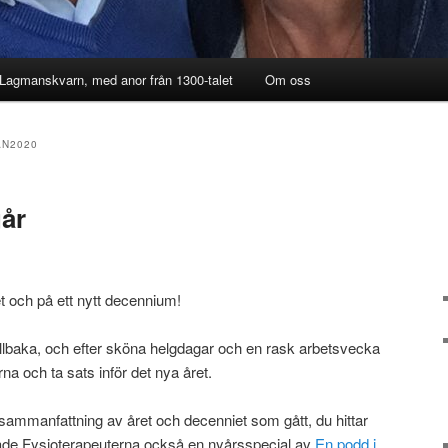
 Lagmanskvarn, med anor från 1300-talet
Om oss
N2020
år
et och på ett nytt decennium!
llbaka, och efter sköna helgdagar och en rask arbetsvecka
na och ta sats inför det nya året.
 sammanfattning av året och decenniet som gått, du hittar
ade Fysioterapeuterna också en nyårsspecial av
En podd i