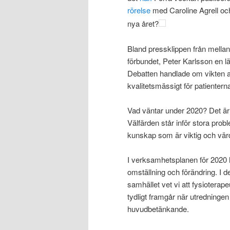
rörelse
med Caroline Agrell och
nya året?
Bland pressklippen från mella
förbundet, Peter Karlsson en lä
Debatten handlade om vikten av
kvalitetsmässigt för patienter
Vad väntar under 2020? Det är al
Välfärden står inför stora prob
kunskap som är viktig och värd
I
verksamhetsplan
en
för 2020
o
mställning och förändring
.
I 
samhället
vet vi att
fysioterap
tydligt framgår när u
tredninge
huvudbetänkande.