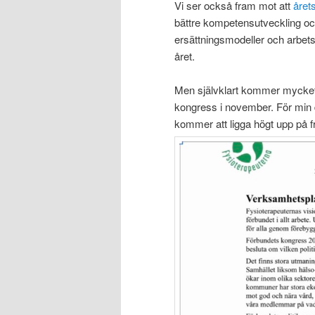
Vi ser också fram mot att
året
bättre
kompetensutveckling
och
ersättningsmodeller och arbetsv
året
.
Men självklart
kommer
mycke
kongress i
november
.
För min d
kommer att ligga högt
upp
på 