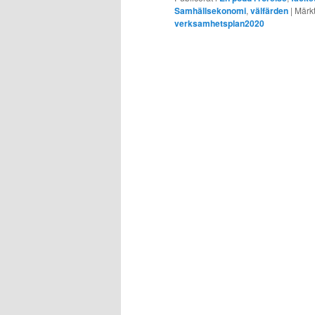
Samhällsekonomi
,
välfärden
|
Märk
verksamhetsplan2020