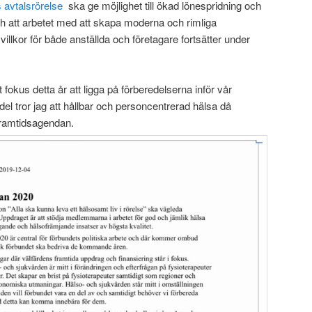
s avtalsrörelse
ska ge mö
jlighet till
ökad
lönespridning och
 att a
rbetet med att
skapa
moderna och rimliga
illkor för både anställda och företagare fortsätter under
t
fokus
detta år att
ligga på förberedelser
na
inför
vår
el tror jag att hållbar och personcentrerad hälsa då
framtidsagendan.