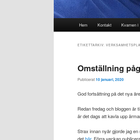
Huvudmeny
Hem
Kontakt
Kvarnen i
ETIKETTARKIV:
VERKSAMHETSPLA
Omställning påg
Publicerat
10 januari, 2020
God fortsättning på det nya år
Redan fredag och bloggen är ti
är det dags att kavla upp ärmar
Strax innan nyår gjorde jag en
det
här.
Förra veckan publicer