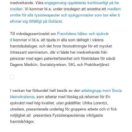
medverkande. Våra
engagemang uppdateras kontinuerligt på he
msidan
. Vi kommer bl.a. under onsdagen att anordna ett
medlem
smöte för alla fysioterapeuter och sjukgymnaster som bor eller b
efinner sig tillfälligt på Gotland
.
Till måndagsseminariet om
Framtidens hälso- och sjukvår
d
kommer vi bl.a. att bjuda in alla som deltagit i vårens
framtidsdialoger, och det finns förutsättningar för ett mycket
intressant seminarium, där vi både har medverkande från
personer med egen patienterfarenhet och företrädare för såväl
Dagens Medicin, Socialstyrelsen, SKL och Praktikertjänst.
I veckan har förbundet haft besök av den
arbetsgrupp inom Socia
ldemokraterna
, som arbetar med förslag på reformer för
En
sjukvård med hög kvalitet, utan gräddfiler.
Ulrika Lorentzi,
utredare, presenterade underlag för gruppens arbete och vi fick
möjlighet att presentera Fysioterapeuternas viktigaste
framtidsfrågor.