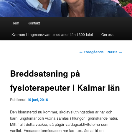
Huvudmeny
Hem
Kontakt
Kvarnen i Lagmanskvarn, med anor från 1300-talet
Om oss
Inläggsnavigering
←
Föregående
Nästa
→
Breddsatsning på
fysioterapeuter i Kalmar län
Publicerat
10 juni, 2016
Den blomstertid nu kommer, skolavslutningstiden är här och
barn, ungdomar och vuxna samlas i klungor i grönskande natur.
Mitt i allt detta vackra, så pågår vardagsaktiviteterna som
vanligt. Fredagseftermiddagen har jag t.ex. ägnat åt en