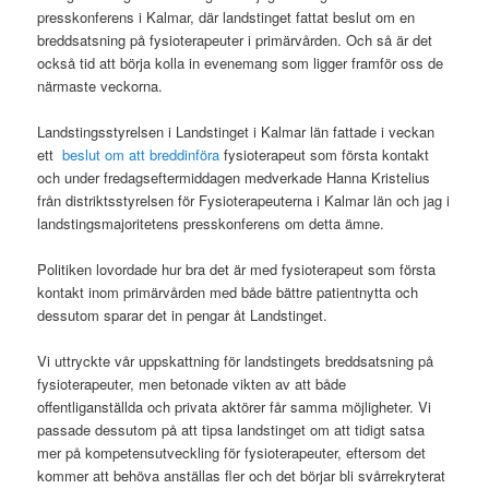
presskonferens i Kalmar, där landstinget fattat beslut om en
breddsatsning på fysioterapeuter i primärvården. Och så är det
också tid att börja kolla in evenemang som ligger framför oss de
närmaste veckorna.
Landstingsstyrelsen i Landstinget i Kalmar län fattade i veckan
ett
beslut om att breddinföra
fysioterapeut som första kontakt
och under fredagseftermiddagen medverkade Hanna Kristelius
från distriktsstyrelsen för Fysioterapeuterna i Kalmar län och jag i
landstingsmajoritetens presskonferens om detta ämne.
Politiken lovordade hur bra det är med fysioterapeut som första
kontakt inom primärvården med både bättre patientnytta och
dessutom sparar det in pengar åt Landstinget.
Vi uttryckte vår uppskattning för landstingets breddsatsning på
fysioterapeuter, men betonade vikten av att både
offentliganställda och privata aktörer får samma möjligheter. Vi
passade dessutom på att tipsa landstinget om att tidigt satsa
mer på kompetensutveckling för fysioterapeuter, eftersom det
kommer att behöva anställas fler och det börjar bli svårrekryterat