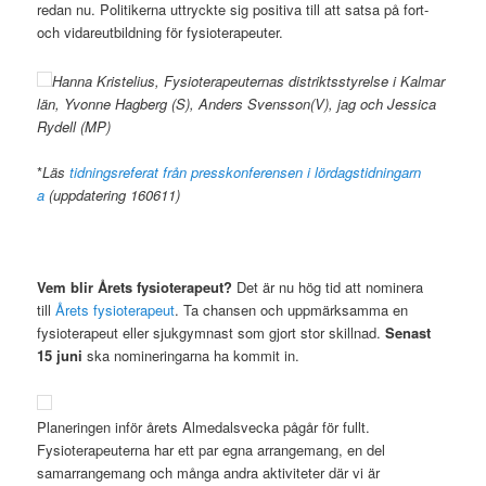
redan nu. Politikerna uttryckte sig positiva till att satsa på fort-
och vidareutbildning för fysioterapeuter.
Hanna Kristelius, Fysioterapeuternas distriktsstyrelse i Kalmar
län, Yvonne Hagberg (S), Anders Svensson(V), jag och Jessica
Rydell (MP)
*
Läs
tidningsreferat från presskonferensen i lördagstidningarn
a
(uppdatering 160611)
Vem blir Årets fysioterapeut?
Det är nu hög tid att nominera
till
Årets fysioterapeut
. Ta chansen och uppmärksamma en
fysioterapeut eller sjukgymnast som gjort stor skillnad.
Senast
15 juni
ska nomineringarna ha kommit in.
Planeringen inför årets Almedalsvecka pågår för fullt.
Fysioterapeuterna har ett par egna arrangemang, en del
samarrangemang och många andra aktiviteter där vi är