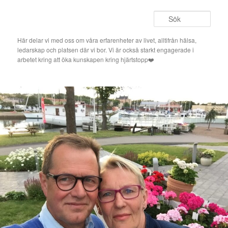
Hoppa
till
Sök
primärt
innehåll
Här delar vi med oss om våra erfarenheter av livet, alltifrån hälsa,
ledarskap och platsen där vi bor. Vi är också starkt engagerade i
arbetet kring att öka kunskapen kring hjärtstopp❤️