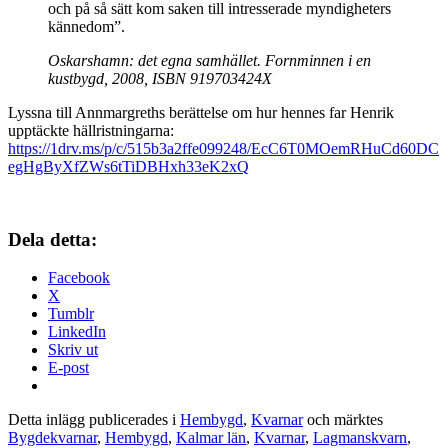
och på så sätt kom saken till intresserade myndigheters
kännedom”.
Oskarshamn: det egna samhället. Fornminnen i en
kustbygd, 2008, ISBN 919703424X
Lyssna till Annmargreths berättelse om hur hennes far Henrik
upptäckte hällristningarna:
https://1drv.ms/p/c/515b3a2ffe099248/EcC6T0MOemRHuCd60DC
egHgByXfZWs6tTiDBHxh33eK2xQ
Dela detta:
Facebook
X
Tumblr
LinkedIn
Skriv ut
E-post
Detta inlägg publicerades i
Hembygd
,
Kvarnar
och märktes
Bygdekvarnar
,
Hembygd
,
Kalmar län
,
Kvarnar
,
Lagmanskvarn
,