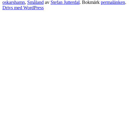
oskarshamn
,
Småland
av
Stefan Jutterdal
. Bokmärk
permalänken
.
Drivs med WordPress