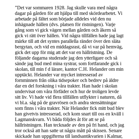
”Det var sommaren 1928. Jag skulle vara med några
dagar på gården för att hjälpa till med skördearbetet. Vi
arbetade på fältet som började alldeles vid den nu
inhägnade hällen (dvs. platsen för ristningen). Varje
gång som vi gick vägen mellan gården och åkern så
gick vi rätt över hällen. Vid några tillfällen hade jag lagt
märke till att det syntes parallella ränder över den släta
bergytan, och vid en middagsrast, då vi var på hemväg,
gick det upp för mig att det var en hällristning. De
följande dagarna studerade jag den ytterligare och så
sände jag bud med mina systrar, som fortfarande gick i
skolan, till min f d lärare, kantor C.H. Helander om min
upptäckt. Helander var mycket intresserad av
fornminnen från olika tidsepoker och bedrev på äldre
dar en del forskning i våra trakter. Han hade i skolan
undervisat om våra förfäder och hur de troligen levde
sitt liv. Vi hade vid flera tillfällen utflykter i naturen, då
vi bl.a. såg på de gravrösen och andra stensättningar
som finns i våra trakter. När Helander fick mitt bud blev
han givetvis intresserad, och kom snart till oss en kväll i
Lagmanskvarn. Vi båda följdes åt för att se på
hällristningen. Han tecknade av den på fri hand, och jag
tror också att han satte ut några mått på skissen. Senare
skickade han uppgifterna till landsantikvarien i Kalmar,