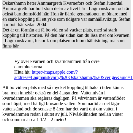
Oskarshamn heter Annmargreth Kvarnefors och Stefan Jutterdal.
Annmargreth har bott stora delar av livet här i Lagmanskvarn och är
också barndomsfödd här. Hon är fjärde generationen mjölnare med
en stark koppling till ett yrke som tidigare var samhällsviktigt. Stefan
har bott här sedan 2004.
Det är en förmån att få bo vid en så vacker plats, med så stark
koppling till historien. På den här sidan kan du läsa mer om kvarnen
i Lagmanskvarn, historik om platsen och om hällristningarna som
finns här.
Vy över kvarnen och kvarndammen från övre
dammluckorna.
Hitta hit:
https://maps.apple.com/?
address=Lagmanskvarn,%20Oskarshamn,%20Sverige&auid=
Att bo vid en plats med så mycket koppling tillbaka i tiden känns
bra, men innebär också en del åtaganden. Vattennivån i
kvarndammen ska regleras dagligen. På vårvintern är vattenflödet
som högst, med härligt brusande vatten. Sommartid är det lägre
vattenstånd och de senaste 8 åren har det varit ont om vatten i
kvarndammen redan i slutet av juli. Nivåskillnaden mellan vinter
och sommar är ca 1 1/2 – 2 meter!