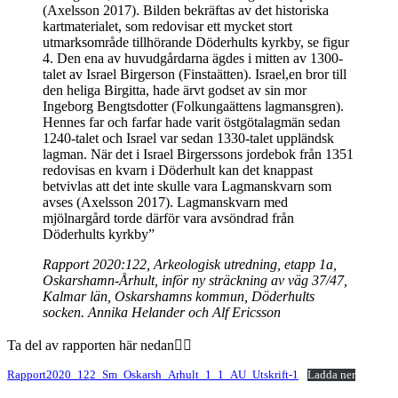
(Axelsson 2017). Bilden bekräftas av det historiska
kartmaterialet, som redovisar ett mycket stort
utmarksområde tillhörande Döderhults kyrkby, se figur
4. Den ena av huvudgårdarna ägdes i mitten av 1300-
talet av Israel Birgerson (Finstaätten). Israel,en bror till
den heliga Birgitta, hade ärvt godset av sin mor
Ingeborg Bengtsdotter (Folkungaättens lagmansgren).
Hennes far och farfar hade varit östgötalagmän sedan
1240-talet och Israel var sedan 1330-talet uppländsk
lagman. När det i Israel Birgerssons jordebok från 1351
redovisas en kvarn i Döderhult kan det knappast
betvivlas att det inte skulle vara Lagmans­kvarn som
avses (Axelsson 2017). Lagmans­kvarn med
mjölnargård torde därför vara avsöndrad från
Döderhults kyrkby”
Rapport 2020:122, Arkeologisk utredning, etapp 1a,
Oskarshamn-Århult, inför ny sträckning av väg 37/47,
Kalmar län, Oskarshamns kommun, Döderhults
socken. Annika Helander och Alf Ericsson
Ta del av rapporten här nedan👇🏻
Rapport2020_122_Sm_Oskarsh_Arhult_1_1_AU_Utskrift-1
Ladda ner