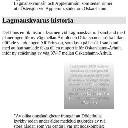
Lagmanskvarnsån och Applerumsån, som sedan rinner
ut i Östersjön vid Applerum, söder om Oskarshamn.
Lagmanskvarns historia
Det finns en rik historia kvarnen vid Lagmanskvarn. I samband med
planeringen för ny väg mellan Århult och Oskarshamns södra infart
träffade vi arkelogen Alf Ericsson, som kom på besök i samband
med att han samlade fakta till en rapport inför Oskarshamn-Århult,
inför ny sträckning av väg 37/47 mellan Oskarshamn-Århult.
I september 2020 hade vi
besök av arkeologen Alf
Carlsson, som besiktigade
Kvarnen med omgivningar,
som en del i förberedelser
för en ny väg till södra
infarten i Oskarshamn. Han
hade med sig en karta från
1700-talet
”Av olika omständigheter framgår att Döderhults
kyrkby redan under äldre medeltid utgjordes av två
stora gårdar, som var centra i var sitt godskomplex