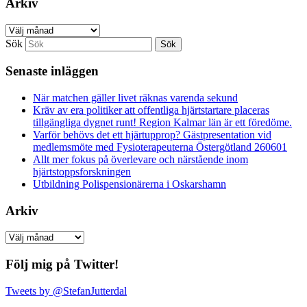
Arkiv
Arkiv
Sök
Senaste inläggen
När matchen gäller livet räknas varenda sekund
Kräv av era politiker att offentliga hjärtstartare placeras
tillgängliga dygnet runt! Region Kalmar län är ett föredöme.
Varför behövs det ett hjärtupprop? Gästpresentation vid
medlemsmöte med Fysioterapeuterna Östergötland 260601
Allt mer fokus på överlevare och närstående inom
hjärtstoppsforskningen
Utbildning Polispensionärerna i Oskarshamn
Arkiv
Arkiv
Följ mig på Twitter!
Tweets by @StefanJutterdal