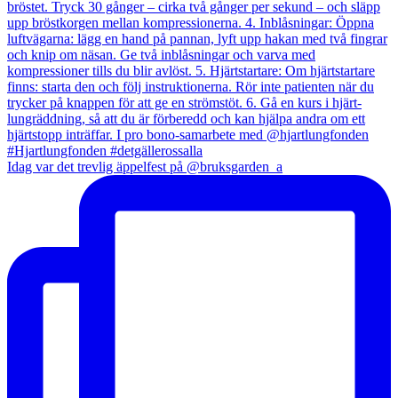
Idag var det trevlig äppelfest på @bruksgarden_a