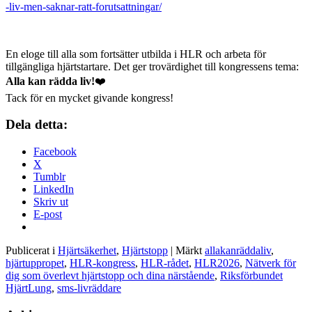
-liv-men-saknar-ratt-forutsattningar/
En eloge till alla som fortsätter utbilda i HLR och arbeta för
tillgängliga hjärtstartare. Det ger trovärdighet till kongressens tema:
Alla kan rädda liv!
❤️
Tack för en mycket givande kongress!
Dela detta:
Facebook
X
Tumblr
LinkedIn
Skriv ut
E-post
Publicerat i
Hjärtsäkerhet
,
Hjärtstopp
|
Märkt
allakanräddaliv
,
hjärtuppropet
,
HLR-kongress
,
HLR-rådet
,
HLR2026
,
Nätverk för
dig som överlevt hjärtstopp och dina närstående
,
Riksförbundet
HjärtLung
,
sms-livräddare