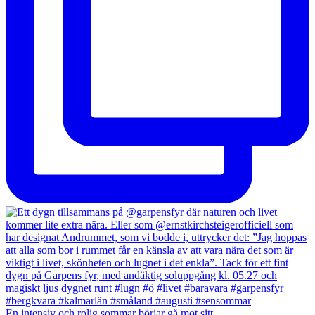
En intensiv och rolig sommar börjar gå mot sitt