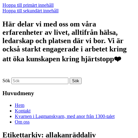
Hoppa till primärt innehåll
Hoppa till sekundärt innehåll
Här delar vi med oss om våra
erfarenheter av livet, alltifrån hälsa,
ledarskap och platsen där vi bor. Vi är
också starkt engagerade i arbetet kring
att öka kunskapen kring hjärtstopp❤️
Sök
Huvudmeny
Hem
Kontakt
Kvarnen i Lagmanskvarn, med anor från 1300-talet
Om oss
Etikettarkiv:
allakanräddaliv