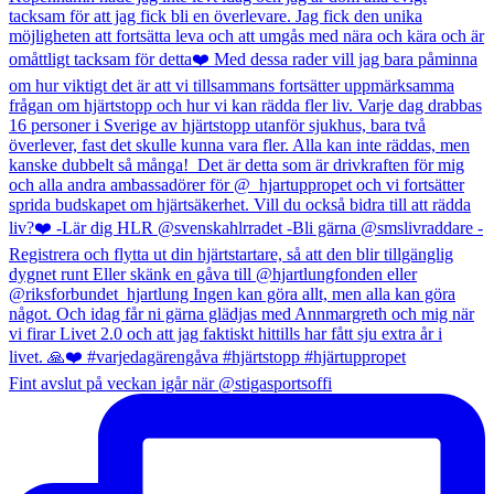
Fint avslut på veckan igår när @stigasportsoffi