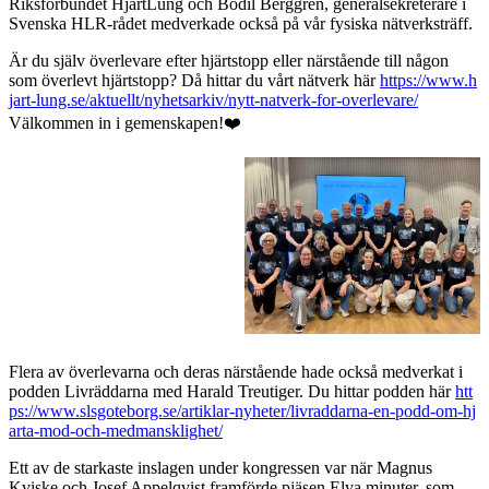
Riksförbundet HjärtLung och Bodil Berggren, generalsekreterare i
Svenska HLR-rådet medverkade också på vår fysiska nätverksträff.
Är du själv överlevare efter hjärtstopp eller närstående till någon
som överlevt hjärtstopp? Då hittar du vårt nätverk här
https://www.h
jart-lung.se/aktuellt/nyhetsarkiv/nytt-natverk-for-overlevare/
Välkommen in i gemenskapen!❤️
Flera av överlevarna och deras närstående hade också medverkat i
podden Livräddarna med Harald Treutiger. Du hittar podden här
htt
ps://www.slsgoteborg.se/artiklar-nyheter/livraddarna-en-podd-om-hj
arta-mod-och-medmansklighet/
Ett av de starkaste inslagen under kongressen var när Magnus
Kviske och Josef Appelqvist framförde pjäsen Elva minuter, som