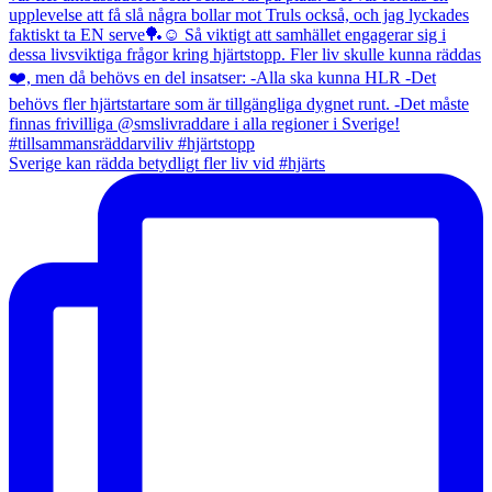
Sverige kan rädda betydligt fler liv vid #hjärts