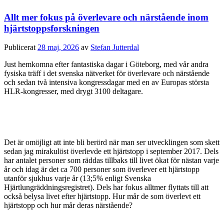
Allt mer fokus på överlevare och närstående inom
hjärtstoppsforskningen
Publicerat
28 maj, 2026
av
Stefan Jutterdal
Just hemkomna efter fantastiska dagar i Göteborg, med vår andra
fysiska träff i det svenska nätverket för överlevare och närstående
och sedan två intensiva kongressdagar med en av Europas största
HLR-kongresser, med drygt 3100 deltagare.
Det är omöjligt att inte bli berörd när man ser utvecklingen som skett
sedan jag mirakulöst överlevde ett hjärtstopp i september 2017. Dels
har antalet personer som räddas tillbaks till livet ökat för nästan varje
år och idag är det ca 700 personer som överlever ett hjärtstopp
utanför sjukhus varje år (13;5% enligt Svenska
Hjärtlungräddningsregistret). Dels har fokus alltmer flyttats till att
också belysa livet efter hjärtstopp. Hur mår de som överlevt ett
hjärtstopp och hur mår deras närstående?