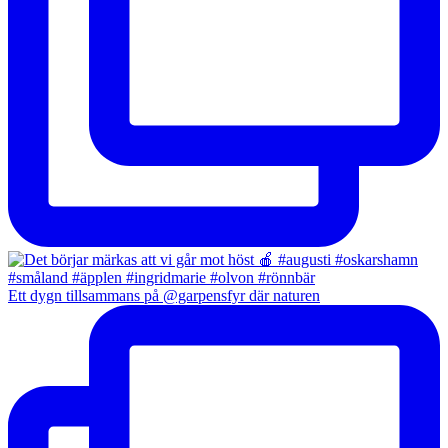
Ett dygn tillsammans på @garpensfyr där naturen