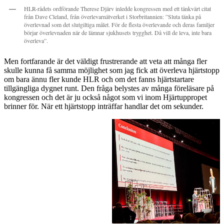
HLR-rådets ordförande Therese Djärv inledde kongressen med ett tänkvärt citat
från Dave Cleland, från överlevarnätverket i Storbritannien: ”Sluta tänka på
överlevnad som det slutgiltiga målet. För de flesta överlevande och deras familjer
börjar överlevnaden när de lämnar sjukhusets trygghet. Då vill de leva, inte bara
överleva”.
Men fortfarande är det väldigt frustrerande att veta att många fler
skulle kunna få samma möjlighet som jag fick att överleva hjärtstopp
om bara ännu fler kunde HLR och om det fanns hjärtstartare
tillgängliga dygnet runt. Den fråga belystes av många föreläsare på
kongressen och det är ju också något som vi inom Hjärtuppropet
brinner för. När ett hjärtstopp inträffar handlar det om sekunder.