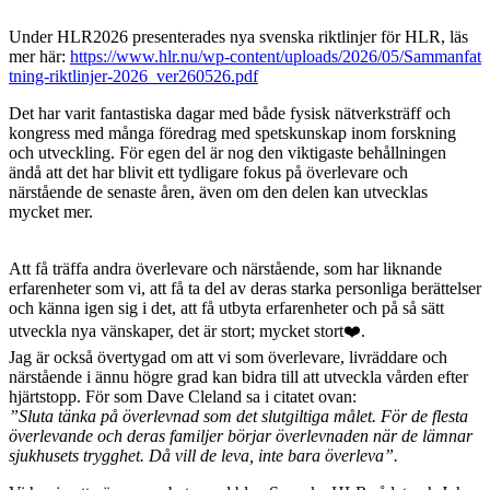
Under HLR2026 presenterades nya svenska riktlinjer för HLR, läs
mer här:
https://www.hlr.nu/wp-content/uploads/2026/05/Sammanfat
tning-riktlinjer-2026_ver260526.pdf
Det har varit fantastiska dagar med både fysisk nätverksträff och
kongress med många föredrag med spetskunskap inom forskning
och utveckling. För egen del är nog den viktigaste behållningen
ändå att det har blivit ett tydligare fokus på överlevare och
närstående de senaste åren, även om den delen kan utvecklas
mycket mer.
Att få träffa andra överlevare och närstående, som har liknande
erfarenheter som vi, att få ta del av deras starka personliga berättelser
och känna igen sig i det, att få utbyta erfarenheter och på så sätt
utveckla nya vänskaper, det är stort; mycket stort❤️.
Jag är också övertygad om att vi som överlevare, livräddare och
närstående i ännu högre grad kan bidra till att utveckla vården efter
hjärtstopp. För som Dave Cleland sa i citatet ovan:
”Sluta tänka på överlevnad som det slutgiltiga målet. För de flesta
överlevande och deras familjer börjar överlevnaden när de lämnar
sjukhusets trygghet. Då vill de leva, inte bara överleva”.