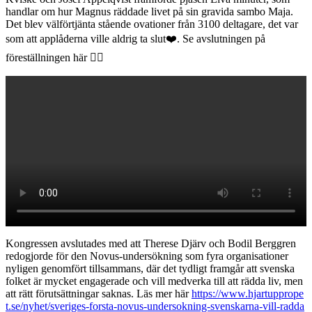
handlar om hur Magnus räddade livet på sin gravida sambo Maja.
Det blev välförtjänta stående ovationer från 3100 deltagare, det var
som att applåderna ville aldrig ta slut❤️. Se avslutningen på
föreställningen här 👇🏻
Kongressen avslutades med att Therese Djärv och Bodil Berggren
redogjorde för den Novus-undersökning som fyra organisationer
nyligen genomfört tillsammans, där det tydligt framgår att svenska
folket är mycket engagerade och vill medverka till att rädda liv, men
att rätt förutsättningar saknas. Läs mer här
https://www.hjartupprope
t.se/nyhet/sveriges-forsta-novus-undersokning-svenskarna-vill-radda