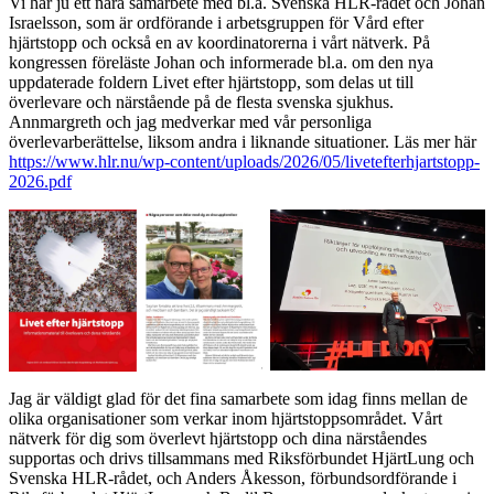
Vi har ju ett nära samarbete med bl.a. Svenska HLR-rådet och Johan
Israelsson, som är ordförande i arbetsgruppen för Vård efter
hjärtstopp och också en av koordinatorerna i vårt nätverk. På
kongressen föreläste Johan och informerade bl.a. om den nya
uppdaterade foldern Livet efter hjärtstopp, som delas ut till
överlevare och närstående på de flesta svenska sjukhus.
Annmargreth och jag medverkar med vår personliga
överlevarberättelse, liksom andra i liknande situationer. Läs mer här
https://www.hlr.nu/wp-content/uploads/2026/05/livetefterhjartstopp-
2026.pdf
Jag är väldigt glad för det fina samarbete som idag finns mellan de
olika organisationer som verkar inom hjärtstoppsområdet. Vårt
nätverk för dig som överlevt hjärtstopp och dina närståendes
supportas och drivs tillsammans med Riksförbundet HjärtLung och
Svenska HLR-rådet, och Anders Åkesson, förbundsordförande i