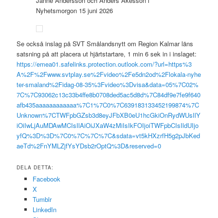
Janne Andersson och Anders Åkesson i
Nyhetsmorgon 15 juni 2026
Se också inslag på SVT Smålandsnytt om Region Kalmar läns
satsning på att placera ut hjärtstartare, 1 min 6 sek in i inslaget:
https://emea01.safelinks.protection.outlook.com/?url=https%3
A%2F%2Fwww.svtplay.se%2Fvideo%2Fe5dn2od%2Flokala-nyhe
ter-smaland%2Fidag-08-35%3Fvideo%3Dvisa&data=05%7C02%
7C%7C93062c13c33b4ffe8b0708ded5ac5d8d%7C84df9e7fe9f640
afb435aaaaaaaaaaaa%7C1%7C0%7C639183133452199874%7C
Unknown%7CTWFpbGZsb3d8eyJFbXB0eU1hcGkiOnRydWUsIlY
iOiIwLjAuMDAwMCIsIlAiOiJXaW4zMiIsIkFOIjoiTWFpbCIsIldUIjo
yfQ%3D%3D%7C0%7C%7C%7C&sdata=vt5kHXzrfH5g2pJbKed
aeTd%2FnYMLZjfYsYDsb2rOptQ%3D&reserved=0
DELA DETTA:
Facebook
X
Tumblr
LinkedIn