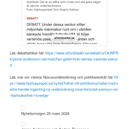
Läs debattartikel här
https://www.aftonbladet.se/debatt/a/OkWPR
k/janne-andersson-nar-matchen-galler-livet-raknas-varenda-sekun
d
Läs mer om vårens Novusundersökning och politikerenkät här
htt
ps://www.hjartuppropet.se/nyhet/folket-vill-politikerna-haller-med-v
arfor-hander-ingenting-ny-undersokning-visar-historisk-samsyn-om
-hjartsakerhet-i-sverige/
Nyhetsmorgon 25 mars 2026