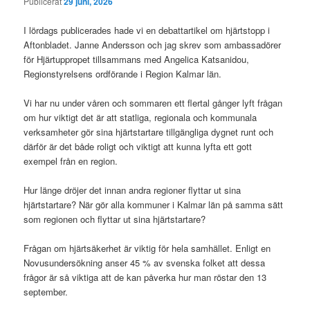
Publicerat
29 juni, 2026
I lördags publicerades hade vi en debattartikel om hjärtstopp i
Aftonbladet. Janne Andersson och jag skrev som ambassadörer
för Hjärtuppropet tillsammans med Angelica Katsanidou,
Regionstyrelsens ordförande i Region Kalmar län.
Vi har nu under våren och sommaren ett flertal gånger lyft frågan
om hur viktigt det är att statliga, regionala och kommunala
verksamheter gör sina hjärtstartare tillgängliga dygnet runt och
därför är det både roligt och viktigt att kunna lyfta ett gott
exempel från en region.
Hur länge dröjer det innan andra regioner flyttar ut sina
hjärtstartare? När gör alla kommuner i Kalmar län på samma sätt
som regionen och flyttar ut sina hjärtstartare?
Frågan om hjärtsäkerhet är viktig för hela samhället. Enligt en
Novusundersökning anser 45 % av svenska folket att dessa
frågor är så viktiga att de kan påverka hur man röstar den 13
september.