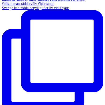
Sverige kan rädda betydligt fler liv vid #hjärts