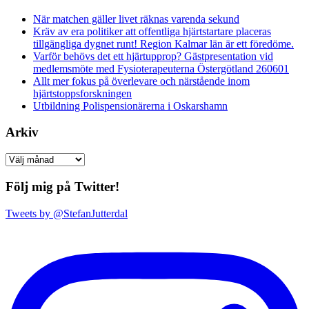
När matchen gäller livet räknas varenda sekund
Kräv av era politiker att offentliga hjärtstartare placeras
tillgängliga dygnet runt! Region Kalmar län är ett föredöme.
Varför behövs det ett hjärtupprop? Gästpresentation vid
medlemsmöte med Fysioterapeuterna Östergötland 260601
Allt mer fokus på överlevare och närstående inom
hjärtstoppsforskningen
Utbildning Polispensionärerna i Oskarshamn
Arkiv
Arkiv
Följ mig på Twitter!
Tweets by @StefanJutterdal