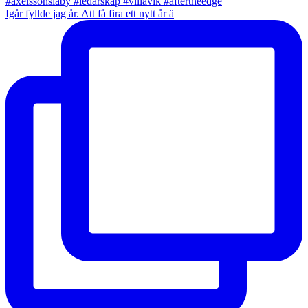
Igår fyllde jag år. Att få fira ett nytt år ä