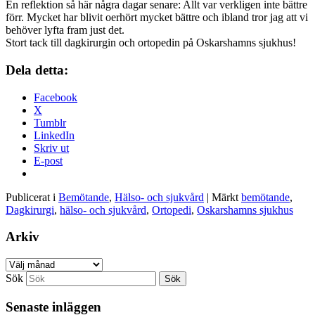
En reflektion så här några dagar senare: Allt var verkligen inte bättre
förr. Mycket har blivit oerhört mycket bättre och ibland tror jag att vi
behöver lyfta fram just det.
Stort tack till dagkirurgin och ortopedin på Oskarshamns sjukhus!
Dela detta:
Facebook
X
Tumblr
LinkedIn
Skriv ut
E-post
Publicerat i
Bemötande
,
Hälso- och sjukvård
|
Märkt
bemötande
,
Dagkirurgi
,
hälso- och sjukvård
,
Ortopedi
,
Oskarshamns sjukhus
Arkiv
Arkiv
Sök
Senaste inläggen