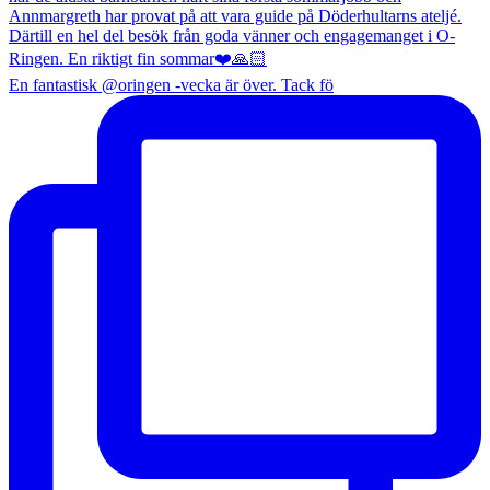
En fantastisk @oringen -vecka är över. Tack fö