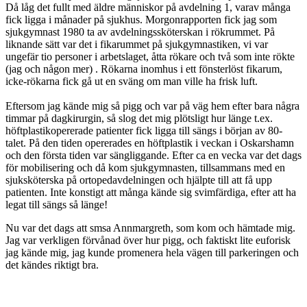
Då låg det fullt med äldre människor på avdelning 1, varav många
fick ligga i månader på sjukhus. Morgonrapporten fick jag som
sjukgymnast 1980 ta av avdelningssköterskan i rökrummet. På
liknande sätt var det i fikarummet på sjukgymnastiken, vi var
ungefär tio personer i arbetslaget, åtta rökare och två som inte rökte
(jag och någon mer) . Rökarna inomhus i ett fönsterlöst fikarum,
icke-rökarna fick gå ut en sväng om man ville ha frisk luft.
Eftersom jag kände mig så pigg och var på väg hem efter bara några
timmar på dagkirurgin, så slog det mig plötsligt hur länge t.ex.
höftplastikopererade patienter fick ligga till sängs i början av 80-
talet. På den tiden opererades en höftplastik i veckan i Oskarshamn
och den första tiden var sängliggande. Efter ca en vecka var det dags
för mobilisering och då kom sjukgymnasten, tillsammans med en
sjuksköterska på ortopedavdelningen och hjälpte till att få upp
patienten. Inte konstigt att många kände sig svimfärdiga, efter att ha
legat till sängs så länge!
Nu var det dags att smsa Annmargreth, som kom och hämtade mig.
Jag var verkligen förvånad över hur pigg, och faktiskt lite euforisk
jag kände mig, jag kunde promenera hela vägen till parkeringen och
det kändes riktigt bra.