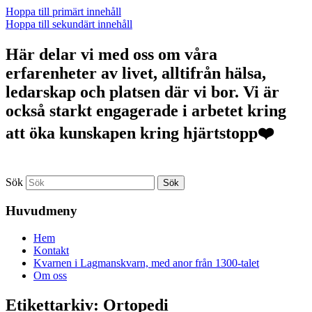
Hoppa till primärt innehåll
Hoppa till sekundärt innehåll
Här delar vi med oss om våra
erfarenheter av livet, alltifrån hälsa,
ledarskap och platsen där vi bor. Vi är
också starkt engagerade i arbetet kring
att öka kunskapen kring hjärtstopp❤️
Sök
Huvudmeny
Hem
Kontakt
Kvarnen i Lagmanskvarn, med anor från 1300-talet
Om oss
Etikettarkiv:
Ortopedi