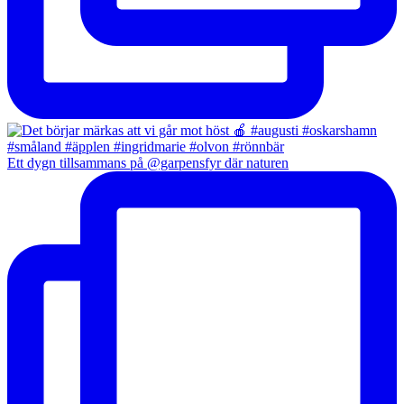
Ett dygn tillsammans på @garpensfyr där naturen