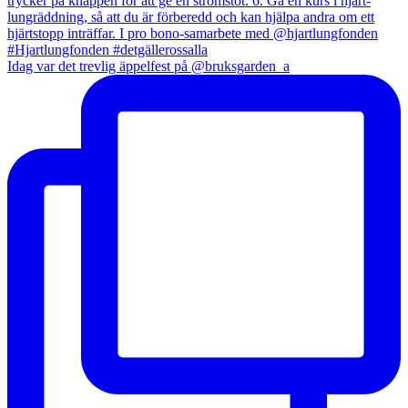
Idag var det trevlig äppelfest på @bruksgarden_a