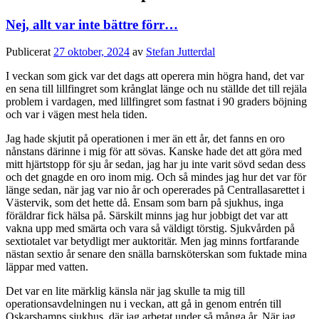
Nej, allt var inte bättre förr…
Publicerat
27 oktober, 2024
av
Stefan Jutterdal
I veckan som gick var det dags att operera min högra hand, det var
en sena till lillfingret som krånglat länge och nu ställde det till rejäla
problem i vardagen, med lillfingret som fastnat i 90 graders böjning
och var i vägen mest hela tiden.
Jag hade skjutit på operationen i mer än ett år, det fanns en oro
nånstans därinne i mig för att sövas. Kanske hade det att göra med
mitt hjärtstopp för sju år sedan, jag har ju inte varit sövd sedan dess
och det gnagde en oro inom mig. Och så mindes jag hur det var för
länge sedan, när jag var nio år och opererades på Centrallasarettet i
Västervik, som det hette då. Ensam som barn på sjukhus, inga
föräldrar fick hälsa på. Särskilt minns jag hur jobbigt det var att
vakna upp med smärta och vara så väldigt törstig. Sjukvården på
sextiotalet var betydligt mer auktoritär. Men jag minns fortfarande
nästan sextio år senare den snälla barnsköterskan som fuktade mina
läppar med vatten.
Det var en lite märklig känsla när jag skulle ta mig till
operationsavdelningen nu i veckan, att gå in genom entrén till
Oskarshamns sjukhus, där jag arbetat under så många år. När jag