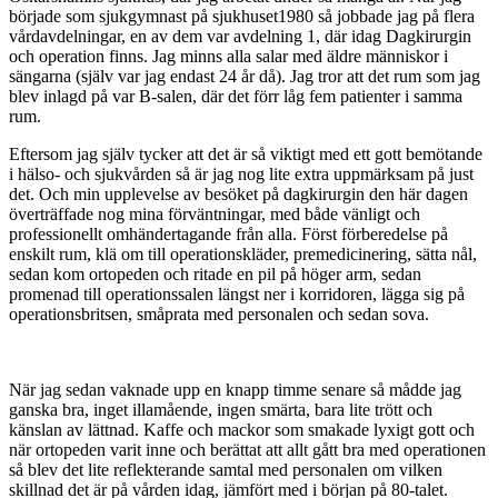
började som sjukgymnast på sjukhuset1980 så jobbade jag på flera
vårdavdelningar, en av dem var avdelning 1, där idag Dagkirurgin
och operation finns. Jag minns alla salar med äldre människor i
sängarna (själv var jag endast 24 år då). Jag tror att det rum som jag
blev inlagd på var B-salen, där det förr låg fem patienter i samma
rum.
Eftersom jag själv tycker att det är så viktigt med ett gott bemötande
i hälso- och sjukvården så är jag nog lite extra uppmärksam på just
det. Och min upplevelse av besöket på dagkirurgin den här dagen
överträffade nog mina förväntningar, med både vänligt och
professionellt omhändertagande från alla. Först förberedelse på
enskilt rum, klä om till operationskläder, premedicinering, sätta nål,
sedan kom ortopeden och ritade en pil på höger arm, sedan
promenad till operationssalen längst ner i korridoren, lägga sig på
operationsbritsen, småprata med personalen och sedan sova.
När jag sedan vaknade upp en knapp timme senare så mådde jag
ganska bra, inget illamående, ingen smärta, bara lite trött och
känslan av lättnad. Kaffe och mackor som smakade lyxigt gott och
när ortopeden varit inne och berättat att allt gått bra med operationen
så blev det lite reflekterande samtal med personalen om vilken
skillnad det är på vården idag, jämfört med i början på 80-talet.