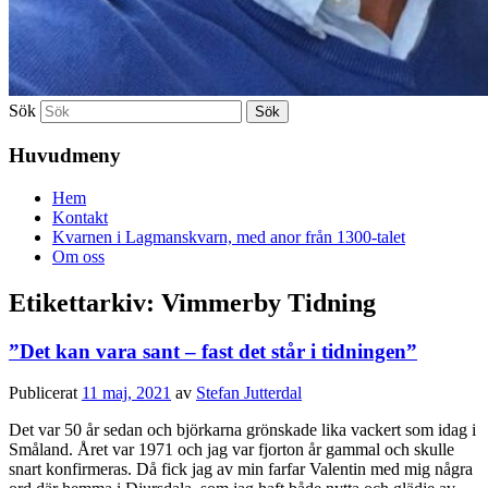
Sök
Huvudmeny
Hem
Kontakt
Kvarnen i Lagmanskvarn, med anor från 1300-talet
Om oss
Etikettarkiv:
Vimmerby Tidning
”Det kan vara sant – fast det står i tidningen”
Publicerat
11 maj, 2021
av
Stefan Jutterdal
Det var 50 år sedan och björkarna grönskade lika vackert som idag i
Småland. Året var 1971 och jag var fjorton år gammal och skulle
snart konfirmeras. Då fick jag av min farfar Valentin med mig några