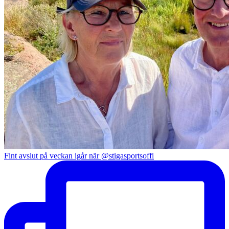
Fint avslut på veckan igår när @stigasportsoffi