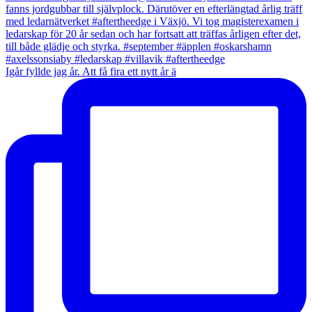
Igår fyllde jag år. Att få fira ett nytt år ä