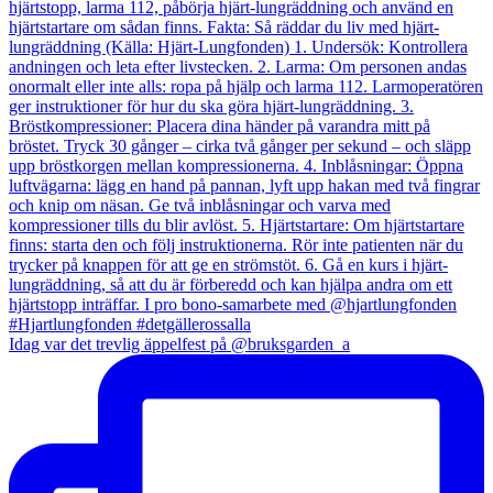
Idag var det trevlig äppelfest på @bruksgarden_a