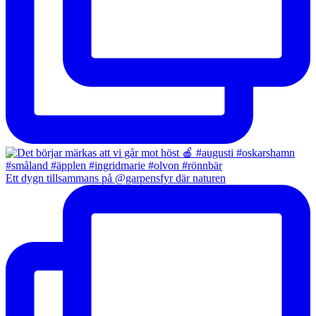
Ett dygn tillsammans på @garpensfyr där naturen