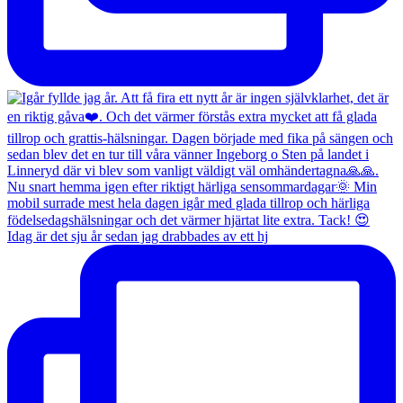
Idag är det sju år sedan jag drabbades av ett hj