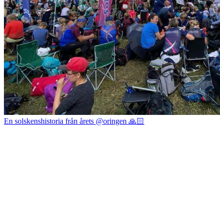
En solskenshistoria från årets @oringen 🙏🏻