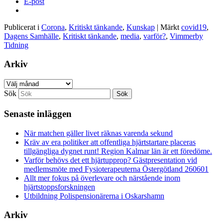
E-post
Publicerat i
Corona
,
Kritiskt tänkande
,
Kunskap
|
Märkt
covid19
,
Dagens Samhälle
,
Kritiskt tänkande
,
media
,
varför?
,
Vimmerby
Tidning
Arkiv
Arkiv
Sök
Senaste inläggen
När matchen gäller livet räknas varenda sekund
Kräv av era politiker att offentliga hjärtstartare placeras
tillgängliga dygnet runt! Region Kalmar län är ett föredöme.
Varför behövs det ett hjärtupprop? Gästpresentation vid
medlemsmöte med Fysioterapeuterna Östergötland 260601
Allt mer fokus på överlevare och närstående inom
hjärtstoppsforskningen
Utbildning Polispensionärerna i Oskarshamn
Arkiv