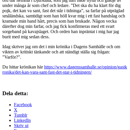
ord där hemma i Djursdala, som jag haft både nytta och glädje av
under många år som chef och ledare. ”Det ska du ha klart för dig
pojk, det kan va sant, fast det står i tidninga”, sa farfar på utpräglad
småländska, samtidigt som han höll kvar mig i ett fast handslag och
kramade min hand hårt, precis som han brukade. Någon vecka
därefter dog min farfar, och jag fick konfirmeras med ett svart
sorgeband på kavajslaget. Och orden han inpräntat i mig har jag
burit med mig sedan dess.
Idag skriver jag om det i min krönika i Dagens Samhälle och om
vikten av kritiskt tänkande och att ständigt ställa sig frågan:
”Varför?”.
Du hittar krönikan här
https://www.dagenssamhalle.se/opinion/gastk
ronika/det-kan-vara-sant-fast-det-star-i-tidningen/
Dela detta:
Facebook
X
Tumblr
LinkedIn
Skriv ut