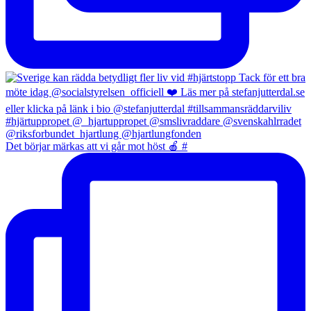
Det börjar märkas att vi går mot höst 🍎 #