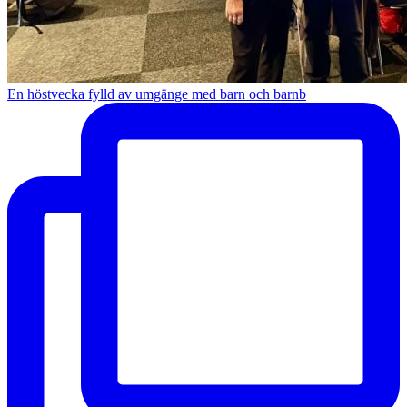
En höstvecka fylld av umgänge med barn och barnb