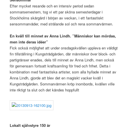
Efter mycket resande och en intensiv period sedan
sommarsemestern, tog vi ett par sköna semesterdagar i
Stockholms skärgård i början av veckan, i ett fantastiskt
sensommarväder, med strålande sol och rena sommarvärmen.
En kväll till minnet av Anna Lindh. ”Människor kan mördas,
men inte deras idéer”
Fick också möjlighet att under onsdagskvällen uppleva en väldigt
fin tillställning i Kungsträdgården, där människor över block- och
partigränser enades, dels till minnet av Anna Lindh, men också
för gemensam fortsatt kraftsamling för fred och frihet. Detta i
kombination med fantastiska artister, som alla hyllade minnet av
Anna Lindh, gjorde att blev det en magiskt vacker kväll i
Kungsträdgården. Sommarvärmen kröp inombords, kvällen ville
inte riktigt ta slut och det kändes hoppfullt
Lokalt självstyre 150 år