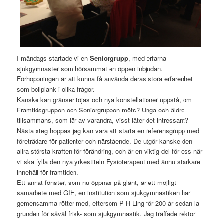
I måndags startade vi en
Seniorgrupp
, med erfarna
sjukgymnaster som hörsammat en öppen inbjudan.
Förhoppningen är att kunna få använda deras stora erfarenhet
som bollplank i olika frågor.
Kanske kan gränser töjas och nya konstellationer uppstå, om
Framtidsgruppen och Seniorgruppen möts? Unga och äldre
tillsammans, som lär av varandra, visst låter det intressant?
Nästa steg hoppas jag kan vara att starta en referensgrupp med
företrädare för patienter och närstående. De utgör kanske den
allra största kraften för förändring, och är en viktig del för oss när
vi ska fylla den nya yrkestiteln Fysioterapeut med ännu starkare
innehåll för framtiden.
Ett annat fönster, som nu öppnas på glänt, är ett möjligt
samarbete med GIH, en institution som sjukgymnastiken har
gemensamma rötter med, eftersom P H Ling för 200 år sedan la
grunden för såväl frisk- som sjukgymnastik. Jag träffade rektor