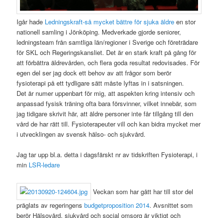
Igår hade
Ledningskraft-så mycket bättre för sjuka äldre
en stor
nationell samling i Jönköping. Medverkade gjorde seniorer,
ledningsteam från samtliga län/regioner i Sverige och företrädare
för SKL och Regeringskansliet. Det är en stark kraft på gång för
att förbättra äldrevården, och flera goda resultat redovisades. För
egen del ser jag dock ett behov av att frågor som berör
fysioterapi på ett tydligare sätt måste lyftas in i satsningen.
Det är numer uppenbart för mig, att aspekten kring intensiv och
anpassad fysisk träning ofta bara försvinner, vilket innebär, som
jag tidigare skrivit här, att äldre personer inte får tillgång till den
vård de har rätt till. Fysioterapeuter vill och kan bidra mycket mer
i utvecklingen av svensk hälso- och sjukvård.
Jag tar upp bl.a. detta i dagsfärskt nr av tidskriften Fysioterapi, i
min
LSR-ledare
Veckan som har gått har till stor del
präglats av regeringens
budgetproposition 2014
. Avsnittet som
berör Hälsovård, sjukvård och social omsorg är viktigt och