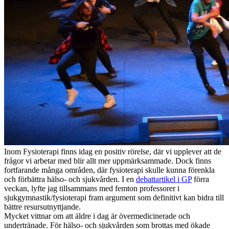
Inom Fysioterapi finns idag en positiv rörelse, där vi upplever att de
frågor vi arbetar med blir allt mer uppmärksammade. Dock finns
fortfarande många områden, där fysioterapi skulle kunna förenkla
och förbättra hälso- och sjukvården. I en
debattartikel i GP
förra
veckan, lyfte jag tillsammans med femton professorer i
sjukgymnastik/fysioterapi fram argument som definitivt kan bidra till
bättre resursutnyttjande.
Mycket vittnar om att äldre i dag är övermedicinerade och
undertränade. För hälso- och sjukvården som brottas med ökade