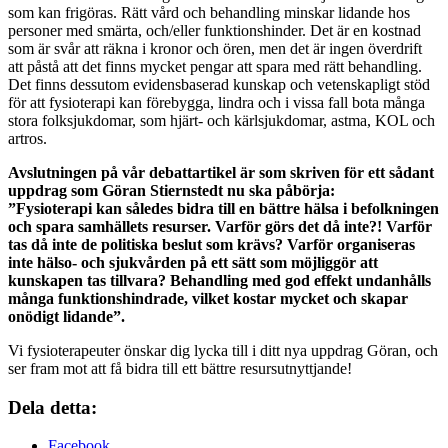
som kan frigöras. Rätt vård och behandling minskar lidande hos
personer med smärta, och/eller funktionshinder. Det är en kostnad
som är svår att räkna i kronor och ören, men det är ingen överdrift
att påstå att det finns mycket pengar att spara med rätt behandling.
Det finns dessutom evidensbaserad kunskap och vetenskapligt stöd
för att fysioterapi kan förebygga, lindra och i vissa fall bota många
stora folksjukdomar, som hjärt- och kärlsjukdomar, astma, KOL och
artros.
Avslutningen på vår debattartikel är som skriven för ett sådant
uppdrag som Göran Stiernstedt nu ska påbörja:
”Fysioterapi kan således bidra till en bättre hälsa i befolkningen
och spara samhällets resurser. Varför görs det då inte?! Varför
tas då inte de politiska beslut som krävs? Varför organiseras
inte hälso- och sjukvården på ett sätt som möjliggör att
kunskapen tas tillvara? Behandling med god effekt undanhålls
många funktionshindrade, vilket kostar mycket och skapar
onödigt lidande”.
Vi fysioterapeuter önskar dig lycka till i ditt nya uppdrag Göran, och
ser fram mot att få bidra till ett bättre resursutnyttjande!
Dela detta:
Facebook