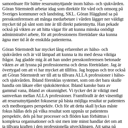
samordnare för bättre resursutnyttjande inom hälso- och sjukvården.
Göran Stiernstedt arbetar idag som direktör för vård och omsorg på
Sveriges kommuner och landsting, SKL. Göran Hägglund sa på
presskonferensen att många medarbetare i vården lägger ner väldigt
mycket tid på sånt som inte är till direkt patientnytta. Han pekade
också på vikten av att hitta vägar för att kunna minska onödigt
administrativt arbete, för att professionens företrädare ska kunna
ägna mer tid åt de enskilda patienterna.
Göran Stiernstedt har mycket lång erfarenhet av hälso- och
sjukvården och är väl lämpad att kunna ta itu med dessa viktiga
frågor. Jag gladde mig åt att han under presskonferensen betonade
vikten av att lyssna på professionerna och deras företrädare. Jag är
övertygad om att vi har mycket att tillföra. Jag hoppas och tror också
att Göran Stiernstedt ser till att ta tillvara ALLA professioner i hälso-
och sjukvården. Ibland förenklas systemet, som om det bara skulle
handla om läkare eller sjuksköterskor. Ibland kanske bara av
gammal vana, ibland av okunnighet. Vi tycker det är viktigt med
samverkan mellan ALLA professioner. Framförallt är det väsentligt
att resursutnyttjandet fokuserar på bästa möjliga resultat ur patienters
och medborgares perspektiv. Och för att detta skall lyckas måste
fokus hållas dels på vilka resultat som uppnås ur patientens
perspektiv, dels på hur processer och flöden kan förbättras i
komplexa organisationer och sist men inte minst handlar det om att
ta tillvara kraften i den professionella utvecklingen. Att satsa på