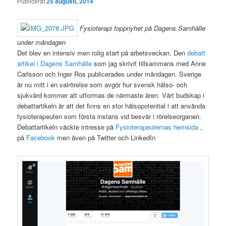
Publicerat
25 augusti, 2014
Fysioterapi toppnyhet på Dagens Samhälle
under måndagen
Det blev en intensiv men rolig start på arbetsveckan. Den
debatt
artikel i Dagens Samhälle
som jag skrivit tillsammans med Anne
Carlsson och Inger Ros publicerades under måndagen. Sverige
är nu mitt i en valrörelse som avgör hur svensk hälso- och
sjukvård kommer att utformas de närmaste åren. Vårt budskap i
debattartikeln är att det finns en stor hälsopotential i att använda
fysioterapeuten som första instans vid besvär i rörelseorganen.
Debattartikeln väckte intresse på
Fysioterapeuternas hemsida
,
på
Facebook
men även på Twitter och LinkedIn