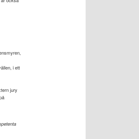
r är också
tensmyren,
len, i ett
tern jury
 på
mpetenta