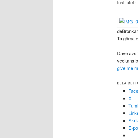
Institutet :
deBronkar
Ta gärna 
Dave avsl
veckans blo
give me m
DELA DETT
Fac
X
Tumb
Link
Skri
E-po