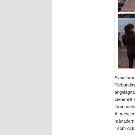
Fysioterap
Förbundss
angelägna 
Generellt 
förbundets
Almedalen
månaderna.
r
som också 