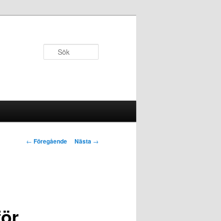
Sök
Inläggsnavigering
←
Föregående
Nästa
→
för