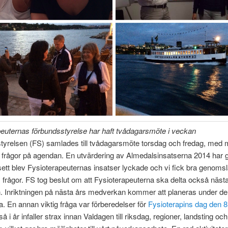
euternas förbundsstyrelse har haft tvådagarsmöte i veckan
tyrelsen (FS) samlades till tvådagarsmöte torsdag och fredag, med
frågor på agendan. En utvärdering av Almedalsinsatserna 2014 har g
sett blev Fysioterapeuternas insatser lyckade och vi fick bra genomsl
 frågor. FS tog beslut om att Fysioterapeuterna ska delta också nästa
. Inriktningen på nästa års medverkan kommer att planeras under d
 En annan viktig fråga var förberedelser för
Fysioterapins dag den 
i år infaller strax innan Valdagen till riksdag, regioner, landsting och