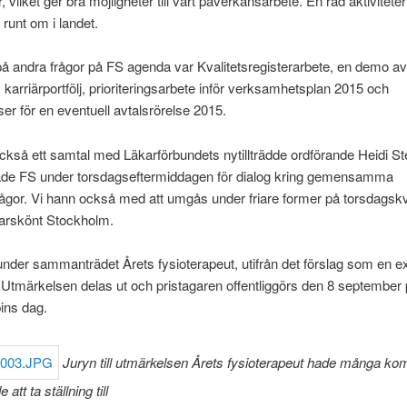
vilket ger bra möjligheter till vårt påverkansarbete. En rad aktivitete
 runt om i landet.
 andra frågor på FS agenda var Kvalitetsregisterarbete, en demo av
 karriärportfölj, prioriteringsarbete inför verksamhetsplan 2015 och
ser för en eventuell avtalsrörelse 2015.
kså ett samtal med Läkarförbundets nytillträdde ordförande Heidi S
de FS under torsdagseftermiddagen för dialog kring gemensamma
ågor. Vi hann också med att umgås under friare former på torsdagskväl
rskönt Stockholm.
nder sammanträdet Årets fysioterapeut, utifrån det förslag som en ex
. Utmärkelsen delas ut och pristagaren offentliggörs den 8 september
ins dag.
Juryn till utmärkelsen Årets fysioterapeut hade många ko
att ta ställning till