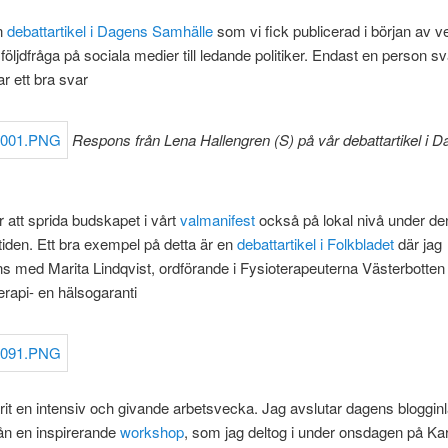
en
debattartikel i Dagens Samhälle
som vi fick publicerad i början av v
 följdfråga på sociala medier till ledande politiker. Endast en person s
r ett bra svar
Respons från Lena Hallengren (S) på vår debattartikel i 
att sprida budskapet i vårt
valmanifest
också på lokal nivå under de
iden. Ett bra exempel på detta är en
debattartikel i Folkbladet
där jag
s med Marita Lindqvist, ordförande i Fysioterapeuterna Västerbotten 
rapi- en hälsogaranti
rit en intensiv och givande arbetsvecka. Jag avslutar dagens bloggi
rån en inspirerande
workshop
, som jag deltog i under onsdagen på Ka