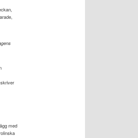
eckan,
varade,
Dagens
n
skriver
nlägg med
rolinska