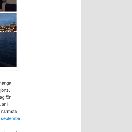
 många
jorts.
ag för
 år i
e närmsta
8 septembe