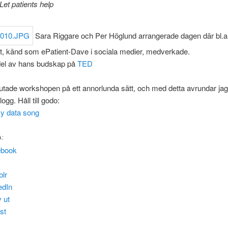
Let patients help
Sara Riggare och Per Höglund arrangerade dagen där bl.
t, känd som ePatient-Dave i sociala medier, medverkade.
del av hans budskap på
TED
utade workshopen på ett annorlunda sätt, och med detta avrundar ja
gg. Håll till godo:
y data song
A:
ebook
lr
edIn
v ut
st