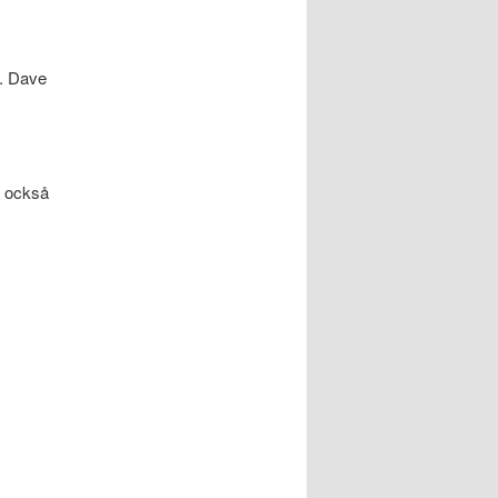
a. Dave
g också