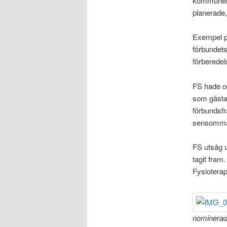
kommuner, 
planerade,
Exempel på
förbundets
förberedel
FS hade oc
som gästa
förbundsfr
sensomma
FS utsåg u
tagit fram
Fysioterap
nominerade 