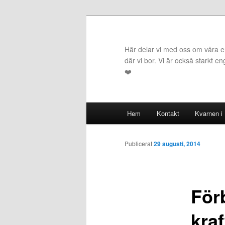
Hoppa
till
primärt
Här delar vi med oss om våra erf
innehåll
där vi bor. Vi är också starkt e
❤️
Huvudmeny
Hem
Kontakt
Kvarnen i
Publicerat
29 augusti, 2014
För
kraf