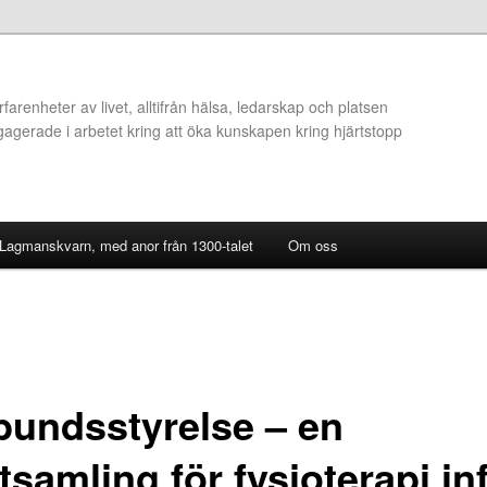
arenheter av livet, alltifrån hälsa, ledarskap och platsen
ngagerade i arbetet kring att öka kunskapen kring hjärtstopp
 Lagmanskvarn, med anor från 1300-talet
Om oss
bundsstyrelse – en
tsamling för fysioterapi in