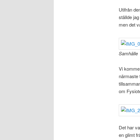
Utifrån d
ställde jag
men det va
Samhälle
Vi kommer 
närmaste t
tillsamman
om Fysiote
Det har va
en glimt f