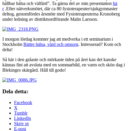
hållbar hälsa och välfärd”. Ta gärna del av min presentation
hä
r
.Efter nätverksmötet, där ca 80 fysioterapeuter/sjukgymnaster
deltog, genomfördes årsmöte med Fysioterapeuterna Kronoberg
under ledning av distriktsordförande Malin Larsson.
I morgon lördag kommer jag att medverka i ett seminarium i
Stockholm
Bättre hälsa, vård och omsorg
. Intresserad? Kom och
delta!
Så här i den gråaste och mörkaste tiden på året kan det kanske
kännas fint att avsluta med en sommarbild, en varm och skön dag i
Blekinges skärgård. Håll till godo!
Dela detta:
Facebook
X
Tumblr
LinkedIn
Skriv ut
E-post