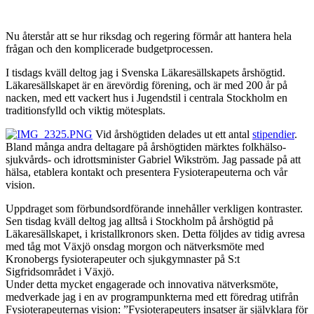
Nu återstår att se hur riksdag och regering förmår att hantera hela
frågan och den komplicerade budgetprocessen.
I tisdags kväll deltog jag i Svenska Läkaresällskapets årshögtid.
Läkaresällskapet är en ärevördig förening, och är med 200 år på
nacken, med ett vackert hus i Jugendstil i centrala Stockholm en
traditionsfylld och viktig mötesplats.
Vid årshögtiden delades ut ett antal
stipendier
.
Bland många andra deltagare på årshögtiden märktes folkhälso-
sjukvårds- och idrottsminister Gabriel Wikström. Jag passade på att
hälsa, etablera kontakt och presentera Fysioterapeuterna och vår
vision.
Uppdraget som förbundsordförande innehåller verkligen kontraster.
Sen tisdag kväll deltog jag alltså i Stockholm på årshögtid på
Läkaresällskapet, i kristallkronors sken. Detta följdes av tidig avresa
med tåg mot Växjö onsdag morgon och nätverksmöte med
Kronobergs fysioterapeuter och sjukgymnaster på S:t
Sigfridsområdet i Växjö.
Under detta mycket engagerade och innovativa nätverksmöte,
medverkade jag i en av programpunkterna med ett föredrag utifrån
Fysioterapeuternas vision: ”Fysioterapeuters insatser är självklara för