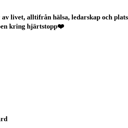
v livet, alltifrån hälsa, ledarskap och plats
pen kring hjärtstopp❤️
ård