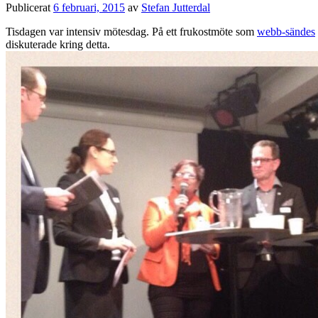
Publicerat
6 februari, 2015
av
Stefan Jutterdal
Tisdagen var intensiv mötesdag. På ett frukostmöte som
webb-sändes
diskuterade kring detta.