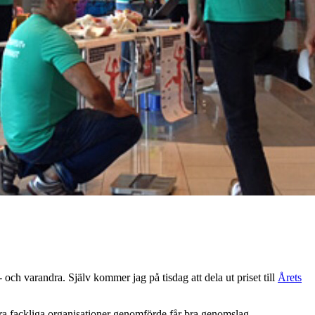
 och varandra. Själv kommer jag på tisdag att dela ut priset till
Årets
ra fackliga organisationer genomförde får bra genomslag.