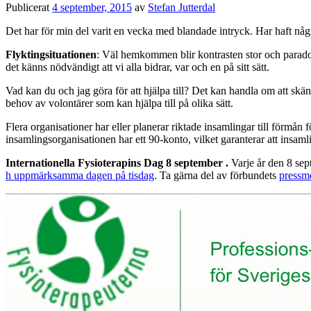
Publicerat
4 september, 2015
av
Stefan Jutterdal
Det har för min del varit en vecka med blandade intryck. Har haft 
Flyktingsituationen
: Väl hemkommen blir kontrasten stor och paradox
det känns nödvändigt att vi alla bidrar, var och en på sitt sätt.
Vad kan du och jag göra för att hjälpa till? Det kan handla om att skä
behov av volontärer som kan hjälpa till på olika sätt.
Flera organisationer har eller planerar riktade insamlingar till förm
insamlingsorganisationen har ett 90-konto, vilket garanterar att insaml
Internationella Fysioterapins Dag 8 september .
Varje år den 8 sep
h uppmärksamma dagen på tisdag
. Ta gärna del av förbundets
pressm