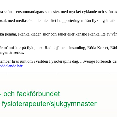
några sköna sensommardagars semester, med mycket cyklande och skön 
al, med medias ökande intensitet i rapporteringen från flyktingsituati
nka pengar, skänka kläder, skor och saker eller kanske skänka lite av v
ån för människor på flykt, t.ex. Radiohjälpens insamling, Röda Korset, 
ingen är seriös.
tember firas runt om i världen Fysioterapins dag. I Sverige förbereds d
eddelande här.