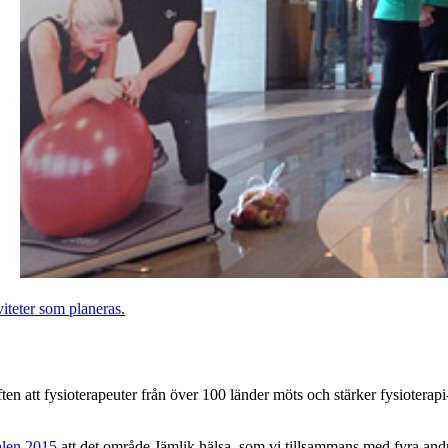
viteter som planeras.
ten att fysioterapeuter från över 100 länder möts och stärker fysioterapi-
alen 2015
att det område Jämlik hälsa, som vi tillsammans med fyra and