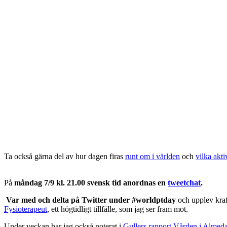
Ta också gärna del av hur dagen firas
runt om i världen
och
vilka akti
På
måndag 7/9 kl. 21.00 svensk tid anordnas en
tweetchat
.
Var med och delta på Twitter under #worldptday
och upplev kraf
Fysioterapeut
, ett högtidligt tillfälle, som jag ser fram mot.
Under veckan har jag också noterat i
Gullers rapport Vården i Almed