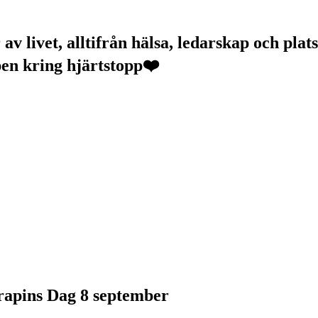
v livet, alltifrån hälsa, ledarskap och plats
pen kring hjärtstopp❤️
erapins Dag 8 september