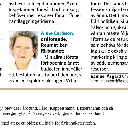
isby, blev det Fårösund, Fårö, Kappelshamn, Lickershamn och så
energin fylls på. Sverige är verkligen ett fantastiskt land!
d att ge ett bidrag till hjälp för flyktingkatastrofen.