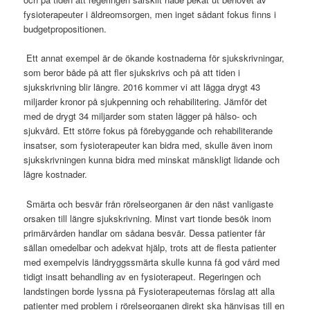
fysioterapeuter i äldreomsorgen, men inget sådant fokus finns i
budgetpropositionen.
Ett annat exempel är de ökande kostnaderna för sjukskrivningar,
som beror både på att fler sjukskrivs och på att tiden i
sjukskrivning blir längre. 2016 kommer vi att lägga drygt 43
miljarder kronor på sjukpenning och rehabilitering. Jämför det
med de drygt 34 miljarder som staten lägger på hälso- och
sjukvård. Ett större fokus på förebyggande och rehabiliterande
insatser, som fysioterapeuter kan bidra med, skulle även inom
sjukskrivningen kunna bidra med minskat mänskligt lidande och
lägre kostnader.
Smärta och besvär från rörelseorganen är den näst vanligaste
orsaken till längre sjukskrivning. Minst vart tionde besök inom
primärvården handlar om sådana besvär. Dessa patienter får
sällan omedelbar och adekvat hjälp, trots att de flesta patienter
med exempelvis ländryggssmärta skulle kunna få god vård med
tidigt insatt behandling av en fysioterapeut. Regeringen och
landstingen borde lyssna på Fysioterapeuternas förslag att alla
patienter med problem i rörelseorganen direkt ska hänvisas till en