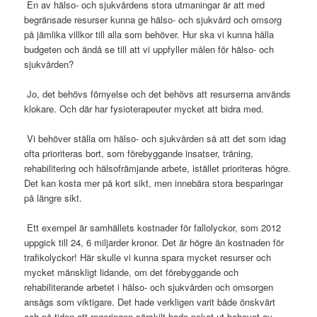
En av hälso- och sjukvårdens stora utmaningar är att med
begränsade resurser kunna ge hälso- och sjukvård och omsorg
på jämlika villkor till alla som behöver. Hur ska vi kunna hålla
budgeten och ändå se till att vi uppfyller målen för hälso- och
sjukvården?
Jo, det behövs förnyelse och det behövs att resurserna används
klokare. Och där har fysioterapeuter mycket att bidra med.
Vi behöver ställa om hälso- och sjukvården så att det som idag
ofta prioriteras bort, som förebyggande insatser, träning,
rehabilitering och hälsofrämjande arbete, istället prioriteras högre.
Det kan kosta mer på kort sikt, men innebära stora besparingar
på längre sikt.
Ett exempel är samhällets kostnader för fallolyckor, som 2012
uppgick till 24, 6 miljarder kronor. Det är högre än kostnaden för
trafikolyckor! Här skulle vi kunna spara mycket resurser och
mycket mänskligt lidande, om det förebyggande och
rehabiliterande arbetet i hälso- och sjukvården och omsorgen
ansågs som viktigare. Det hade verkligen varit både önskvärt
och på tiden att regeringen särskilt hade pekat ut behovet av