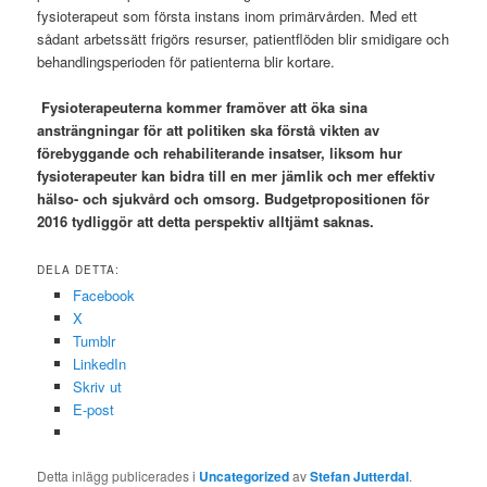
fysioterapeut som första instans inom primärvården. Med ett
sådant arbetssätt frigörs resurser, patientflöden blir smidigare och
behandlingsperioden för patienterna blir kortare.
Fysioterapeuterna kommer framöver att öka sina
ansträngningar för att politiken ska förstå vikten av
förebyggande och rehabiliterande insatser, liksom hur
fysioterapeuter kan bidra till en mer jämlik och mer effektiv
hälso- och sjukvård och omsorg. Budgetpropositionen för
2016 tydliggör att detta perspektiv alltjämt saknas.
DELA DETTA:
Facebook
X
Tumblr
LinkedIn
Skriv ut
E-post
Detta inlägg publicerades i
Uncategorized
av
Stefan Jutterdal
.