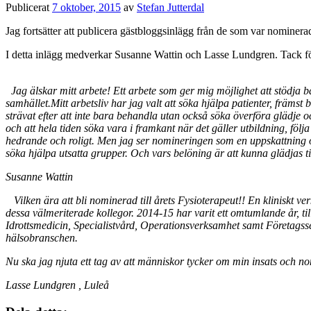
Publicerat
7 oktober, 2015
av
Stefan Jutterdal
Jag fortsätter att publicera gästbloggsinlägg från de som var nominerad
I detta inlägg medverkar Susanne Wattin och Lasse Lundgren. Tack fö
Jag älskar mitt arbete! Ett arbete som ger mig möjlighet att stödja 
samhället.Mitt arbetsliv har jag valt att söka hjälpa patienter, främst 
strävat efter att inte bara behandla utan också söka överföra glädje oc
och att hela tiden söka vara i framkant när det gäller utbildning, föl
hedrande och roligt. Men jag ser nomineringen som en uppskattning och
söka hjälpa utsatta grupper. Och vars belöning är att kunna glädjas 
Susanne Wattin
Vilken ära att bli nominerad till årets Fysioterapeut!!
En kliniskt ve
dessa välmeriterade kollegor. 2014-15 har varit ett omtumlande år, ti
Idrottsmedicin, Specialistvård, Operationsverksamhet samt Företagsser
hälsobranschen.
Nu ska jag njuta ett tag av att människor tycker om min insats och 
Lasse Lundgren , Luleå