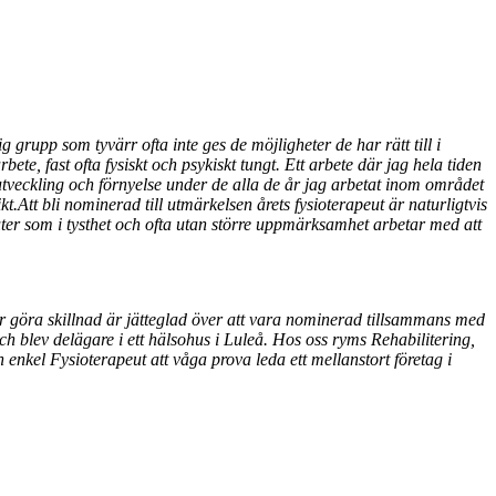
grupp som tyvärr ofta inte ges de möjligheter de har rätt till i
ete, fast ofta fysiskt och psykiskt tungt. Ett arbete där jag hela tiden
g utveckling och förnyelse under de alla de år jag arbetat inom området
.Att bli nominerad till utmärkelsen årets fysioterapeut är naturligtvis
uter som i tysthet och ofta utan större uppmärksamhet arbetar med att
er göra skillnad är jätteglad över att vara nominerad tillsammans med
ch blev delägare i ett hälsohus i Luleå. Hos oss ryms Rehabilitering,
enkel Fysioterapeut att våga prova leda ett mellanstort företag i