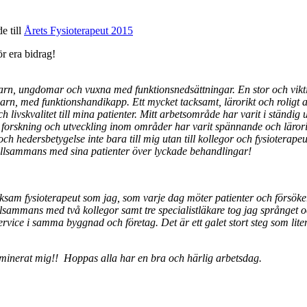
e till
Årets Fysioterapeut 2015
r era bidrag!
barn, ungdomar och vuxna med funktionsnedsättningar. En stor och viktig 
barn, med funktionshandikapp. Ett mycket tacksamt, lärorikt och roligt arb
h livskvalitet till mina patienter. Mitt arbetsområde har varit i ständi
ja forskning och utveckling inom områder har varit spännande och lärorikt
 hedersbetygelse inte bara till mig utan till kollegor och fysioterape
tillsammans med sina patienter över lyckade behandlingar!
rksam fysioterapeut som jag, som varje dag möter patienter och försök
llsammans med två kollegor samt tre specialistläkare tog jag språnget o
vice i samma byggnad och företag. Det är ett galet stort steg som liten 
nominerat mig!! Hoppas alla har en bra och härlig arbetsdag.