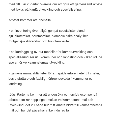
med SKL är vi därför överens om att göra ett gemensamt arbete
med fokus på karriärutveckling och specialisering.
Arbetet kommer att innehålla
• en inventering över tillgången på specialister bland
sjuksköterskor, barnmorskor, biomedicinska analytiker,
röntgensjuksköterskor och fysioterapeuter.
• en kartläggning av hur modeller för karriärutveckling och
specialisering ser ut i kommuner och landsting och vilken roll de
spelar för verksamheternas utveckling.
• gemensamma aktiviteter för att sprida erfarenheter till chefer,
beslutsfattare och fackligt förtroendevalda i kommuner och
landsting.
Lön.
Parterna kommer att undersöka och sprida exempel på
arbete som rör kopplingen mellan verksamhetens mål och
utveckling, det vill säga hur mitt arbete bidrar till verksamhetens
mål och hur det påverkar vilken lön jag får.