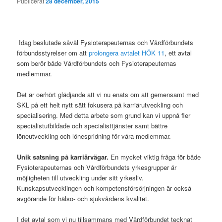
Publicerat
28 december, 2015
Idag beslutade såväl Fysioterapeuternas och Vårdförbundets
förbundsstyrelser om att
prolongera avtalet HÖK 11
, ett avtal
som berör både Vårdförbundets och Fysioterapeuternas
medlemmar.
Det är oerhört glädjande att vi nu enats om att gemensamt med
SKL på ett helt nytt sätt fokusera på karriärutveckling och
specialisering. Med detta arbete som grund kan vi uppnå fler
specialistutbildade och specialisttjänster samt bättre
löneutveckling och lönespridning för våra medlemmar.
Unik satsning på karriärvägar.
En mycket viktig fråga för både
Fysioterapeuternas och Vårdförbundets yrkesgrupper är
möjligheten till utveckling under sitt yrkesliv.
Kunskapsutvecklingen och kompetensförsörjningen är också
avgörande för hälso- och sjukvårdens kvalitet.
I det avtal som vi nu tillsammans med Vårdförbundet tecknat