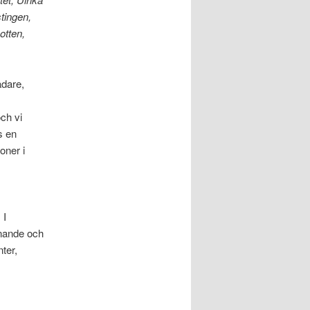
tingen,
otten,
ädare,
ch vi
s en
oner i
 I
nnande och
ter,