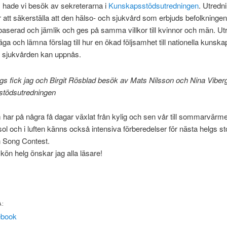
 hade vi besök av sekreterarna i
Kunskapsstödsutredningen
. Utredn
 att säkerställa att den hälso- och sjukvård som erbjuds befolkningen
serad och jämlik och ges på samma villkor till kvinnor och män. Ut
ga och lämna förslag till hur en ökad följsamhet till nationella kunska
h sjukvården kan uppnås.
s fick jag och Birgit Rösblad besök av Mats Nilsson och Nina Viberg
tödsutredningen
har på några få dagar växlat från kylig och sen vår till sommarvärm
sol och i luften känns också intensiva förberedelser för nästa helgs st
n Song Contest.
skön helg önskar jag alla läsare!
A:
ebook