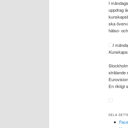
I måndags
uppdrag är
kunskapsba
ska övervä
hälso- oc
I måndag
Kunskapss
Stockholm 
strålande 
Eurovisio
En riktigt 
DELA DETT
Fac