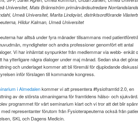
eå Universitet, Mats Brännström primärvårdsutredare Norrlandslands
dahl, Umeå Universitet, Marita Lindqvist, distriktsordförande Västerb
euterna, Hildur Kalman, Umeå Universitet
euterna har alltså under fyra månader tillsammans med patientföretr
huvudmän, myndigheter och andra professioner genomfört ett antal
aloger. Vi har inhämtat synpunkter från medlemmar via webb- enkät o
 ha ytterligare några dialoger under maj månad. Sedan ska det göra
ning och underlaget kommer att bli föremål för djuplodande diskussi
yrelsen inför förslagen till kommande kongress.
inarium i Almedalen
kommer vi att presentera #fysioframtid 2.0, en
ning av de största utmaningarna för framtidens hälso- och sjukvård.
ev programmet för vårt seminarium klart och vi tror att det blir spä
, med representanter förutom från Fysioterapeuterna också från patien
relsen, SKL och Dagens Medicin.