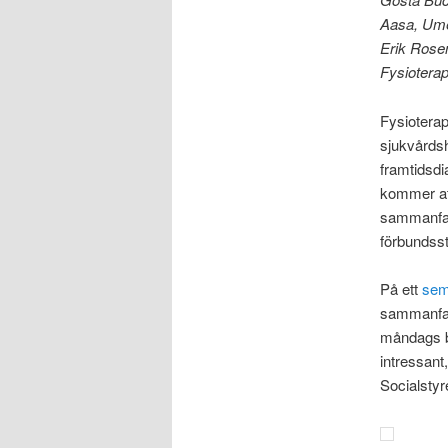
Aasa
, Um
Erik Rosen
Fysioterap
Fysioterap
sjukvårds
framtidsdi
kommer att
sammanfatt
förbundsst
På ett
sem
sammanfatt
måndags bl
intressant
Socialsty