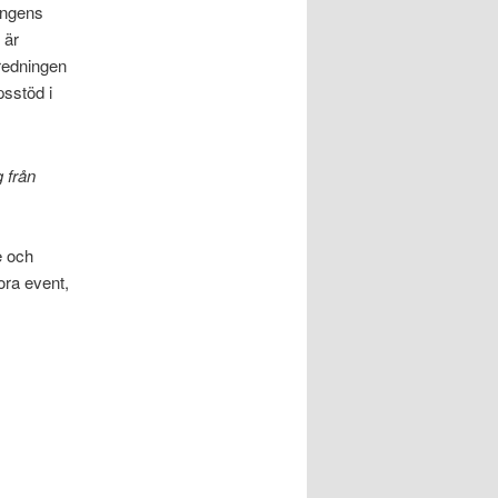
ingens
 är
redningen
psstöd i
 från
e och
ora event,