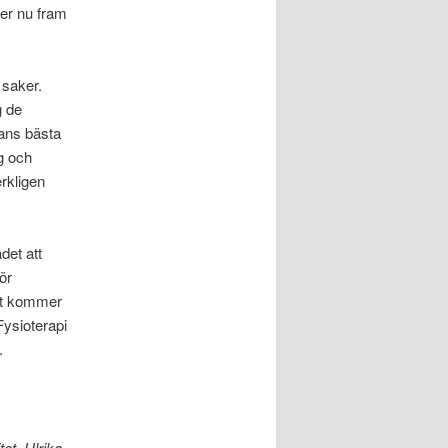
er nu fram
 saker.
g de
tans bästa
ng och
rkligen
det att
ör
et kommer
Fysioterapi
.
t, Ulrika