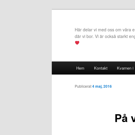
Hoppa
till
primärt
Här delar vi med oss om våra erf
innehåll
där vi bor. Vi är också starkt e
Huvudmeny
Hem
Kontakt
Kvarnen i
Publicerat
4 maj, 2016
På 