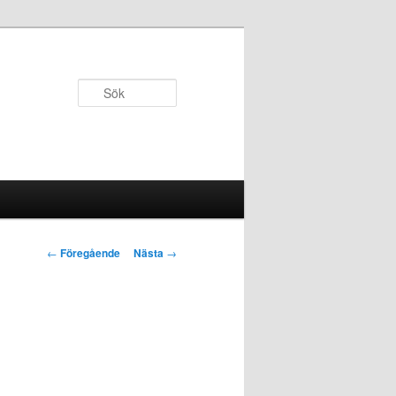
Sök
Inläggsnavigering
←
Föregående
Nästa
→