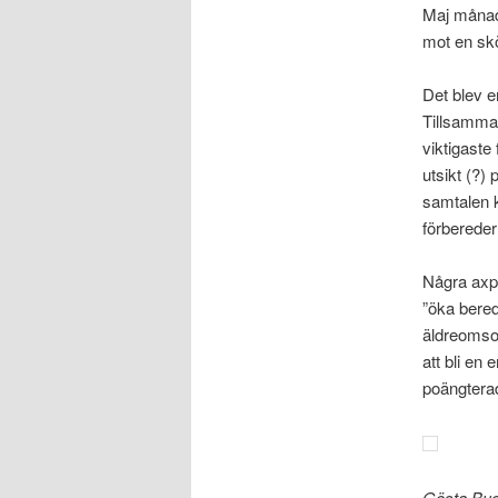
Maj månad 
mot en sk
Det blev e
Tillsamman
viktigaste
utsikt (?)
samtalen k
förbereder
Några axpl
”öka bered
äldreomso
att bli en
poängterad
Gösta Buc