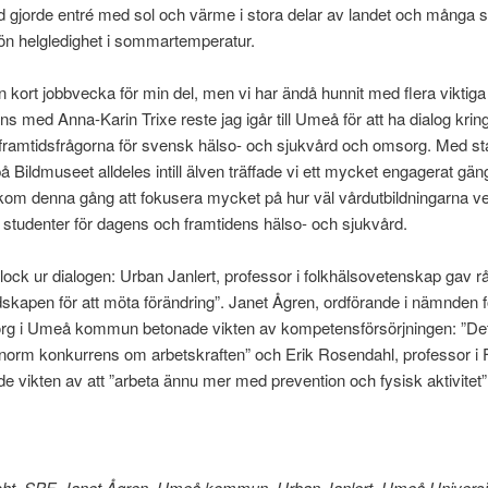
gjorde entré med sol och värme i stora delar av landet och många s
ön helgledighet i sommartemperatur.
n kort jobbvecka för min del, men vi har ändå hunnit med flera viktiga
s med Anna-Karin Trixe reste jag igår till Umeå för att ha dialog krin
 framtidsfrågorna för svensk hälso- och sjukvård och omsorg. Med s
 på Bildmuseet alldeles intill älven träffade vi ett mycket engagerat gä
om denna gång att fokusera mycket på hur väl vårdutbildningarna ve
 studenter för dagens och framtidens hälso- och sjukvård.
ock ur dialogen: Urban Janlert, professor i folkhälsovetenskap gav rå
skapen för att möta förändring”. Janet Ågren, ordförande i nämnden f
rg i Umeå kommun betonade vikten av kompetensförsörjningen: ”D
 enorm konkurrens om arbetskraften” och Erik Rosendahl, professor i 
e vikten av att ”arbeta ännu mer med prevention och fysisk aktivitet”
ht, SPF, Janet Ågren, Umeå kommun, Urban Janlert, Umeå Universite