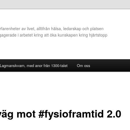
arenheter av livet, alltifrån hälsa, ledarskap och platsen
ngagerade i arbetet kring att öka kunskapen kring hjärtstopp
 Lagmanskvarn, med anor från 1300-talet
Om oss
väg mot #fysioframtid 2.0