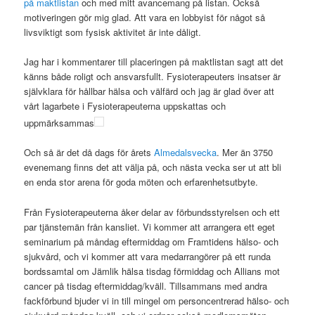
på maktlistan
och med mitt avancemang på listan. Också
motiveringen gör mig glad. Att vara en lobbyist för något så
livsviktigt som fysisk aktivitet är inte dåligt.
Jag har i kommentarer till placeringen på maktlistan sagt att det
känns både roligt och ansvarsfullt. Fysioterapeuters insatser är
självklara för hållbar hälsa och välfärd och jag är glad över att
vårt lagarbete i Fysioterapeuterna uppskattas och
uppmärksammas
Och så är det då dags för årets
Almedalsvecka
. Mer än 3750
evenemang finns det att välja på, och nästa vecka ser ut att bli
en enda stor arena för goda möten och erfarenhetsutbyte.
Från Fysioterapeuterna åker delar av förbundsstyrelsen och ett
par tjänstemän från kansliet. Vi kommer att arrangera ett eget
seminarium på måndag eftermiddag om Framtidens hälso- och
sjukvård, och vi kommer att vara medarrangörer på ett runda
bordssamtal om Jämlik hälsa tisdag förmiddag och Allians mot
cancer på tisdag eftermiddag/kväll. Tillsammans med andra
fackförbund bjuder vi in till mingel om personcentrerad hälso- och