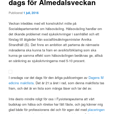
dags för Almedalsveckan
Publicerat
1 juli, 2016
Veckan inleddes med ett konstruktivt möte på
Socialdepartementet om hälsoväxling. Hälsoväxling handlar om
det ökande problemet med sjukskrivningar i samhället och ett
förslag till åtgärder från socialförsäkringsminister Annika
Strandhäll (S). Det finns en ambition att parterna de närmaste
månaderna ska kunna ta fram en avsiktsförklaring som ska
kunna ge samma effekt som hälsoväxlingen beräknas ge, alltså
en sänkning av sjukskrivningarna med 5-10 procent.
I onsdags var det dags för den årliga publiceringen av
Dagens M
edicins maktlista
. Det är 21:a året i rad, som denna maktlista tas
fram, och det är en lista som många läser och tar del av.
Inte desto mindre roligt för oss i Fysioterapeuterna att vårt
budskap om hälsa och rörelse har fått fäste, och jag känner mig
glad både för professionens del och för egen del med
placeringen