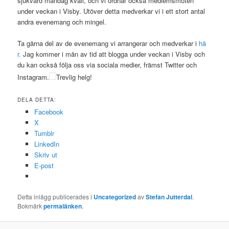
sjukvård måndag kväll, och vi ordnar också medlemsmöten
under veckan i Visby. Utöver detta medverkar vi i ett stort antal
andra evenemang och mingel.
Ta gärna del av de evenemang vi arrangerar och medverkar i
hä
r.
Jag kommer i mån av tid att blogga under veckan i Visby och
du kan också följa oss via sociala medier, främst Twitter och
Instagram.
Trevlig helg!
DELA DETTA:
Facebook
X
Tumblr
LinkedIn
Skriv ut
E-post
Detta inlägg publicerades i
Uncategorized
av
Stefan Jutterdal
.
Bokmärk
permalänken
.